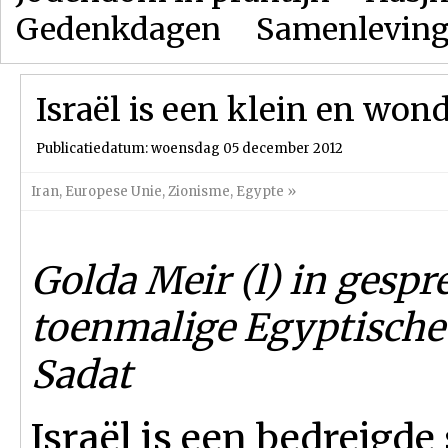
Gedenkdagen
Samenlevin
Israël is een klein en wond
Publicatiedatum: woensdag 05 december 2012
Iran
,
Europese Unie
,
Zionisme
,
Egypte
»
Golda Meir (l) in gespr
toenmalige Egyptische
Sadat
Israël is een bedreigde