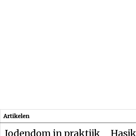
Beginpagina
Artikelen
Dossiers
Artikelen
Jodendom in praktijk
Hasjk