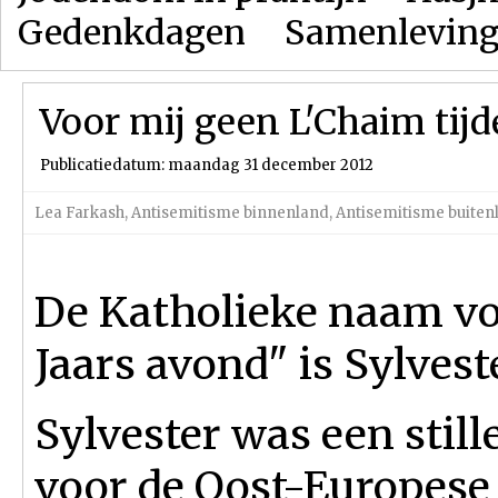
Gedenkdagen
Samenlevin
Voor mij geen L'Chaim tijd
Publicatiedatum: maandag 31 december 2012
Lea Farkash
,
Antisemitisme binnenland
,
Antisemitisme buiten
De Katholieke naam v
Jaars avond" is Sylvest
Sylvester was een still
voor de Oost-Europese 