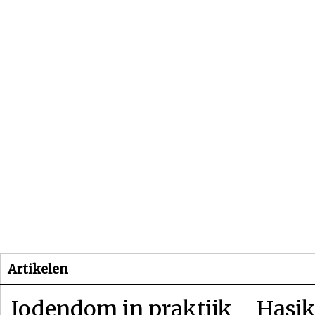
Beginpagina
Artikelen
Dossiers
Artikelen
Jodendom in praktijk
Hasjk