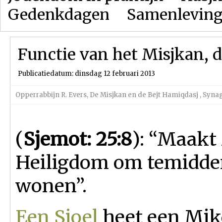
Gedenkdagen
Samenlevin
Functie van het Misjkan, 
Publicatiedatum: dinsdag 12 februari 2013
Opperrabbijn R. Evers
,
De Misjkan en de Bejt Hamiqdasj
,
Syna
(
Sjemot: 25:8
): “Maakt
Heiligdom om temidden
wonen”.
Een Sjoel
heet een Mikd