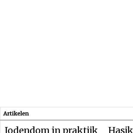
Beginpagina
Artikelen
Dossiers
Artikelen
Jodendom in praktijk
Hasjk