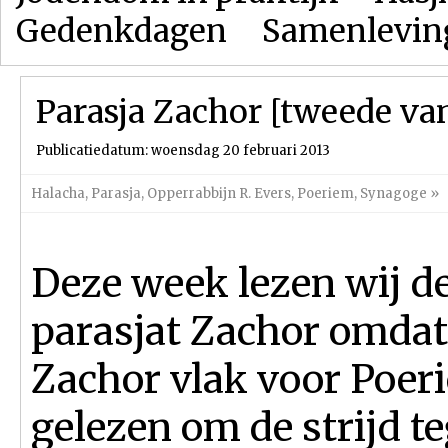
Gedenkdagen
Samenlevin
Parasja Zachor [tweede van
Publicatiedatum: woensdag 20 februari 2013
Halacha
,
Parasja
,
Opperrabbijn R. Evers
,
Poeriem
,
Synagoge
»
Deze week lezen wij de
parasjat Zachor omdat
Zachor vlak voor Poer
gelezen om de strijd t