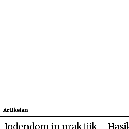
Beginpagina
Artikelen
Dossiers
Artikelen
Jodendom in praktijk
Hasj