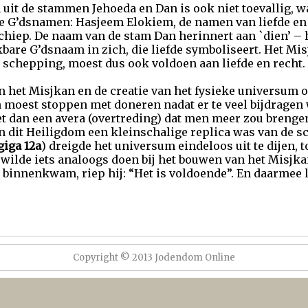
 uit de stammen Jehoeda en Dan is ook niet toevallig,
e G’dsnamen: Hasjeem Elokiem, de namen van liefde en 
chiep. De naam van de stam Dan herinnert aan `dien’ – h
kbare G’dsnaam in zich, die liefde symboliseert. Het Misj
schepping, moest dus ook voldoen aan liefde en recht.
het Misjkan en de creatie van het fysieke universum o
n moest stoppen met doneren nadat er te veel bijdrage
t dan een avera (overtreding) dat men meer zou brenge
n dit Heiligdom een kleinschalige replica was van de 
iga 12a
) dreigde het universum eindeloos uit te dijen, t
e wilde iets analoogs doen bij het bouwen van het Misjkan
 binnenkwam, riep hij: “Het is voldoende”. En daarmee l
Copyright © 2013 Jodendom Online