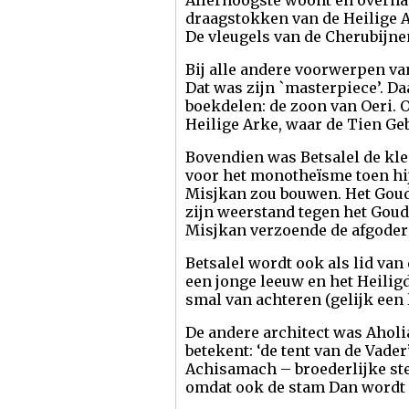
Allerhoogste woont en overnac
draagstokken van de Heilige A
De vleugels van de Cherubijnen
Bij alle andere voorwerpen van
Dat was zijn `masterpiece’. D
boekdelen: de zoon van Oeri. 
Heilige Arke, waar de Tien Ge
Bovendien was Betsalel de kle
voor het monotheïsme toen hij
Misjkan zou bouwen. Het Goude
zijn weerstand tegen het Gou
Misjkan verzoende de afgoderi
Betsalel wordt ook als lid va
een jonge leeuw en het Heilig
smal van achteren (gelijk een 
De andere architect was Aholi
betekent: ‘de tent van de Vade
Achisamach – broederlijke ste
omdat ook de stam Dan wordt 