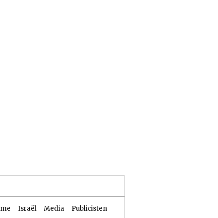
25 Aw 5786 | 08 augustus 2026
sme
Israël
Media
Publicisten