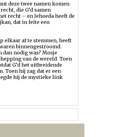
 want deze twee namen komen
recht, die G’d samen
et recht – en Jehoeda heeft de
kan, dat in feite een
p elkaar af te stemmen, heeft
n waren binnengestroomd.
n dan nodig was? Mosje
schepping van de wereld. Toen
otdat G’d het uitbreidende
. Toen hij zag dat er een
egde hij de mystieke link