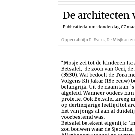
De architecten
Publicatiedatum: donderdag 07 maa
Opperrabbijn R. Evers
,
De Misjkan en
“Mosje zei tot de kinderen Is
Betsalel, de zoon van Oeri, de
(
35:30
). Wat bedoelt de Tora me
Volgens Kli Jakar (18e eeuw) b
belangrijk. Uit de naam kan 
afgeleid. Wanneer ouders hun 
profetie. Ook Betsalel kreeg m
op dertienjarige leeftijd tot 
het van jongs af aan al duidel
voorbestemd was.
Betsalel betekent eigenlijk: ‘
zou bouwen waar de Sjechina, 