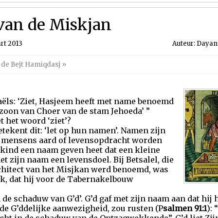
 van de Miskjan
rt 2013
Auteur: Dayan 
 de Bejt Hamiqdasj
»
raëls: ‘Ziet, Hasjeem heeft met name benoemd
 zoon van Choer van de stam Jehoeda’ ”
t het woord ‘ziet’?
etekent dit: ‘let op hun namen’. Namen zijn
`s mensens aard of levensopdracht worden
kind een naam geven heet dat een kleine
et zijn naam een levensdoel. Bij Betsalel, die
architect van het Misjkan werd benoemd, was
ijk, dat hij voor de Tabernakelbouw
in de schaduw van G’d’. G’d gaf met zijn naam aan dat hij
de G’ddelijke aanwezigheid, zou rusten (P
salmen 91:1
):