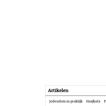
Beginpagina
Artike
Artikelen
Jodendom in praktijk
Hasjkafa
F