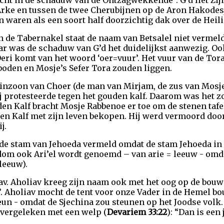
ht in de schaduw van de Ontzagwekkende”. G’d liet Zij
rke en tussen de twee Cherubijnen op de Aron Hakodesj
 waren als een soort half doorzichtig dak over de Heili
 de Tabernakel staat de naam van Betsalel niet vermeld,
aar was de schaduw van G’d het duidelijkst aanwezig. O
Oeri komt van het woord ‘oer=vuur’. Het vuur van de To
boden en Mosje’s Sefer Tora zouden liggen.
inzoon van Choer (de man van Mirjam, de zus van Mosje)
 protesteerde tegen het gouden kalf. Daarom was het zo
n Kalf bracht Mosje Rabbenoe er toe om de stenen tafe
den Kalf met zijn leven bekopen. Hij werd vermoord do
j.
n de stam van Jehoeda vermeld omdat de stam Jehoeda i
dom ook Ari’el wordt genoemd – van arie = leeuw - omd
leeuw).
av. Aholiav kreeg zijn naam ook met het oog op de bouw
r’. Aholiav mocht de tent voor onze Vader in de Hemel b
un - omdat de Sjechina zou steunen op het Joodse volk.
vergeleken met een welp (
Devariem 33:22
): “Dan is een