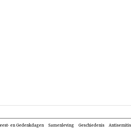
len
Dossiers
Parasja
eest- en Gedenkdagen
Samenleving
Geschiedenis
Antisemiti