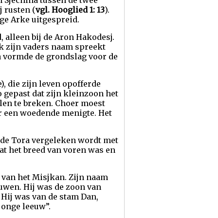
n Sjechina tussen de twee
 rusten (
vgl. Hooglied 1: 13
).
ge Arke uitgespreid.
 alleen bij de Aron Hakodesj.
ok zijn vaders naam spreekt
ra vormde de grondslag voor de
, die zijn leven opofferde
 gepast dat zijn kleinzoon het
len te breken. Choer moest
or een woedende menigte. Het
n de Tora vergeleken wordt met
at het breed van voren was en
 van het Misjkan. Zijn naam
ouwen. Hij was de zoon van
 Hij was van de stam Dan,
 jonge leeuw”.