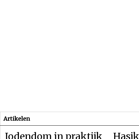
Beginpagina
Artikelen
Dossiers
Artikelen
Jodendom in praktijk
Hasjk