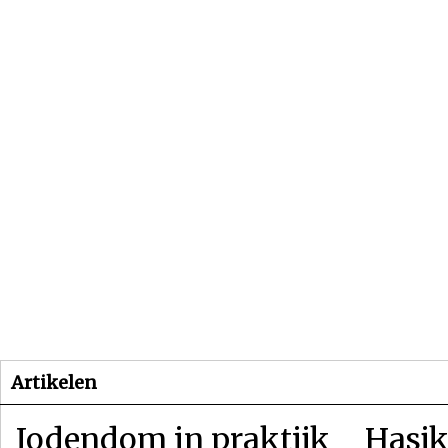
Beginpagina
Artikelen
Dossiers
Artikelen
Jodendom in praktijk
Hasjk