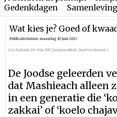
Gedenkdagen
Samenlevin
Wat kies je? Goed of kwaa
Publicatiedatum: maandag 10 juni 2013
Lea Farkash
,
De Vrije Wil
,
[Im]moraliteit
,
Goed en Kwaad
»
De Joodse geleerden ve
dat Mashieach alleen 
in een generatie die ‘k
zakkai’ of ‘koelo chajav