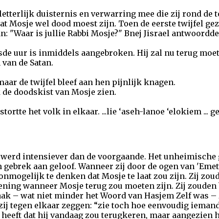
tterlijk duisternis en verwarring mee die zij rond de t
 dat Mosje wel dood moest zijn. Toen de eerste twijfel ge
an: "Waar is jullie Rabbi Mosje?" Bnej Jisrael antwoordde
zesde uur is inmiddels aangebroken. Hij zal nu terug mo
van de Satan.
ar de twijfel bleef aan hen pijnlijk knagen.
k de doodskist van Mosje zien.
ortte het volk in elkaar. ...lie ‘aseh-lanoe ‘elokiem ... ge
 werd intensiever dan de voorgaande. Het unheimische 
n gebrek aan geloof. Wanneer zij door de ogen van 'Em
nmogelijk te denken dat Mosje te laat zou zijn. Zij zoud
ning wanneer Mosje terug zou moeten zijn. Zij zouden 
aak – wat niet minder het Woord van Hasjem Zelf was –
ij tegen elkaar zeggen: “zie toch hoe eenvoudig ieman
 heeft dat hij vandaag zou terugkeren, maar aangezien hi