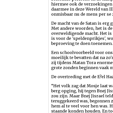
hiermee ook de verzoekingen i
daarmee in deze Wereld van Il
onmisbaar nu de mens per se zi
De macht van de Satan is erg g
Met andere woorden, het is de 
overweldigende macht. Het is
is voor de 'speldenprikjes', wo
beproeving te doen toenemen.
Een schoolvoorbeeld voor ons a
moeilijk te bevatten dat na z
zij tijdens Matan Tora enorme
grote zonden beginnen vaak m
De overtreding met de E?el Ha
“Het volk zag dat Mosje laat wa
berg opging, hij tegen Bnej Jis
zou zijn. Maar Bnej Jisrael tel
teruggekeerd was, begonnen ze
hem al te veel voor hen was. 
staande konden houden. En to