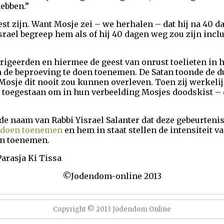
ebben.”
st zijn. Want Mosje zei – we herhalen – dat hij na 40 d
israel begreep hem als of hij 40 dagen weg zou zijn inclu
rrigeerden en hiermee de geest van onrust toelieten in 
n de beproeving te doen toenemen. De Satan toonde de d
Mosje dit nooit zou kunnen overleven. Toen zij werkeli
an toegestaan om in hun verbeelding Mosjes doodskist – 
 de naam van Rabbi Yisrael Salanter dat deze gebeurteni
n doen toenemen
en hem in staat stellen de intensiteit v
en toenemen.
arasja Ki Tissa
©Jodendom-online 2013
Copyright © 2013 Jodendom Online