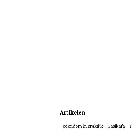
Beginpagina
Artike
Artikelen
Jodendom in praktijk
Hasjkafa
F