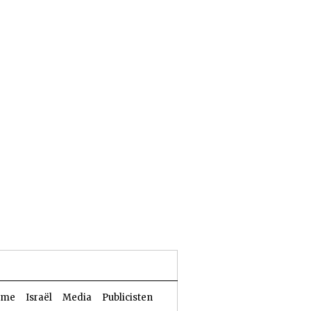
23 Aw 5786 | 06 augustus 2026
sme
Israël
Media
Publicisten