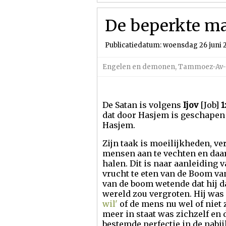
De beperkte ma
Publicatiedatum: woensdag 26 juni 
Engelen en demonen
,
Tammoez-Av-
De Satan is volgens
Ijov
[Job]
1
dat door Hasjem is geschapen 
Hasjem.
Zijn taak is moeilijkheden, 
mensen aan te vechten en daar
halen. Dit is naar aanleiding 
vrucht te eten van de Boom va
van de boom wetende dat hij d
wereld zou vergroten. Hij was 
wil'
of de mens nu wel of niet 
meer in staat was zichzelf en 
bestemde perfectie in de nabij