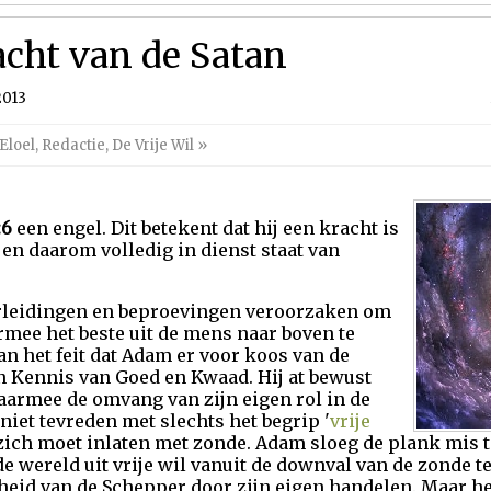
cht van de Satan
2013
Eloel
,
Redactie
,
De Vrije Wil
»
:6
een engel. Dit betekent dat hij een kracht is
en daarom volledig in dienst staat van
verleidingen en beproevingen veroorzaken om
mee het beste uit de mens naar boven te
van het feit dat Adam er voor koos van de
n Kennis van Goed en Kwaad. Hij at bewust
aarmee de omvang van zijn eigen rol in de
niet tevreden met slechts het begrip '
vrije
zich moet inlaten met zonde. Adam sloeg de plank mis to
de wereld uit vrije wil vanuit de downval van de zonde t
heid van de Schepper door zijn eigen handelen. Maar hela