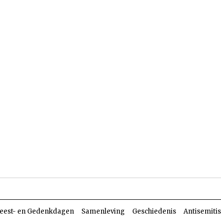
len
Dossiers
Parasja
eest- en Gedenkdagen
Samenleving
Geschiedenis
Antisemiti