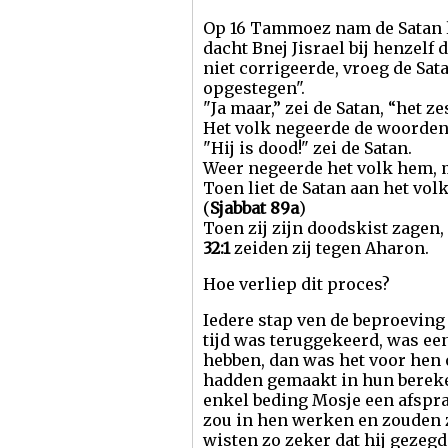
Op 16 Tammoez nam de Satan le
dacht Bnej Jisrael bij henzelf
niet corrigeerde, vroeg de Sat
opgestegen".
"Ja maar,” zei de Satan, “het 
Het volk negeerde de woorden 
"Hij is dood!" zei de Satan.
Weer negeerde het volk hem, ma
Toen liet de Satan aan het vol
(
Sjabbat 89a
)
Toen zij zijn doodskist zagen, st
32:1
zeiden zij tegen Aharon.
Hoe verliep dit proces?
Iedere stap ven de beproeving
tijd was teruggekeerd, was ee
hebben, dan was het voor hen o
hadden gemaakt in hun bereke
enkel beding Mosje een afspr
zou in hen werken en zouden z
wisten zo zeker dat hij gezegd