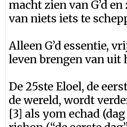
macht zien van G’d en
van niets iets te schepp
Alleen G’d essentie, vr
leven brengen van uit h
De 25ste Eloel, de eer
de wereld, wordt verd
[3] als yom echad (dag