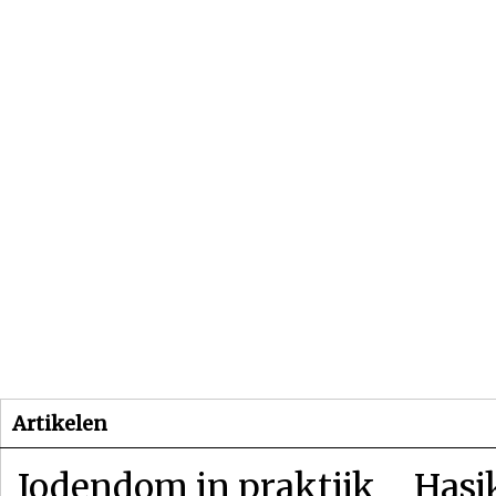
Beginpagina
Artikelen
Dossiers
Artikelen
Jodendom in praktijk
Hasj