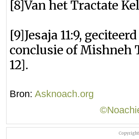
[8]Van het Tractate Ke
[9]Jesaja 11:9, gecite
conclusie of Mishneh T
12].
Bron:
Asknoach.org
©Noachie
Copyrigh