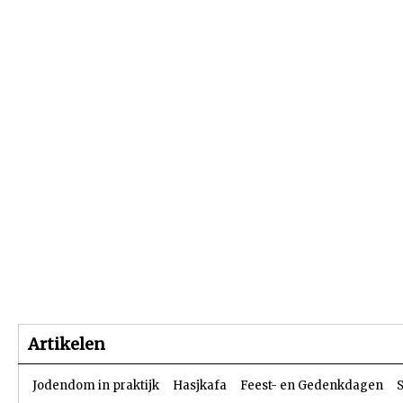
Beginpagina
Artikelen
Dossiers
Artikelen
Jodendom in praktijk
Hasjkafa
Feest- en Gedenkdagen