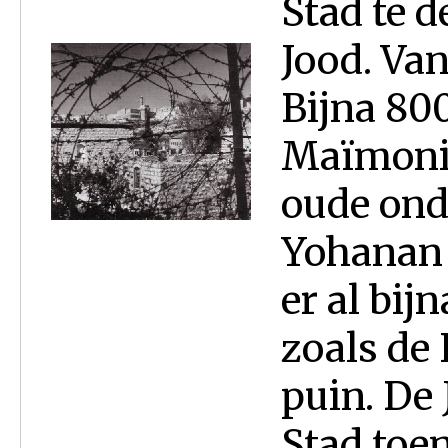
Stad te 
Jood. Va
Bijna 800
Maïmonid
oude ond
Yohanan 
er al bij
zoals de 
puin. De
Stad toen 