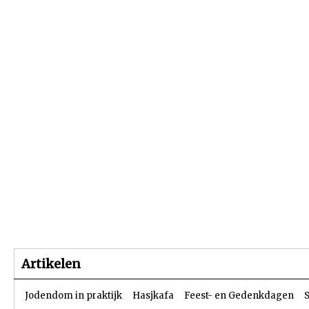
Beginpagina
Artikelen
Dossiers
Artikelen
Jodendom in praktijk
Hasjkafa
Feest- en Gedenkdagen