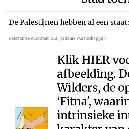
De Palestijnen hebben al een staat:
Palestijnse Autoriteit [PA]
,
Jordanië
,
Maatschappij
»
Klik HIER voo
afbeelding. D
Wilders, de o
‘Fitna', waari
intrinsieke i