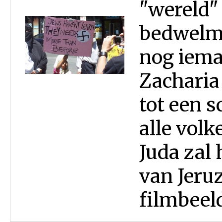
"wereld"
bedwelmt
nog iema
Zacharia
tot een 
alle volk
Juda zal 
van Jeru
filmbeeld