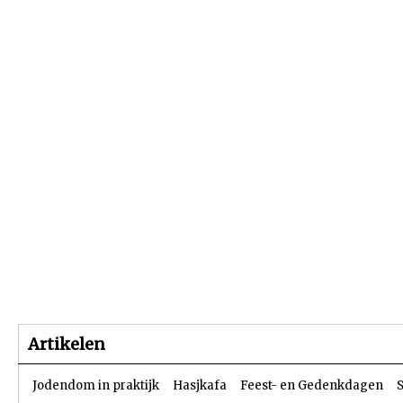
Beginpagina
Artikelen
Dossiers
Artikelen
Jodendom in praktijk
Hasjkafa
Feest- en Gedenkdagen