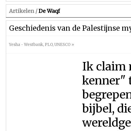
Artikelen /
De Waqf
Geschiedenis van de Palestijnse m
Yesha - Westbank
,
PLO
,
UNESCO
»
Ik claim 
kenner" t
begrepen
bijbel, d
wereldge