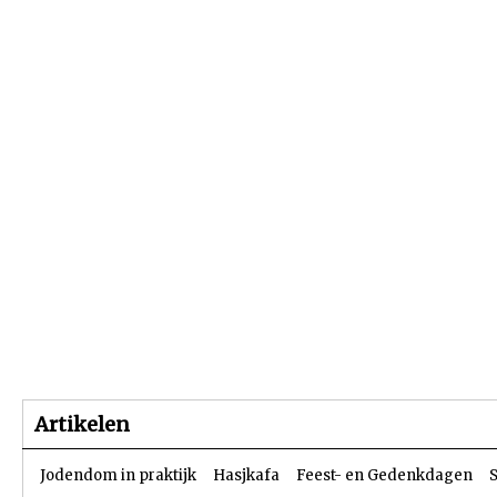
Beginpagina
Artikelen
Dossiers
Artikelen
Jodendom in praktijk
Hasjkafa
Feest- en Gedenkdagen