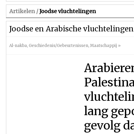
Artikelen /
Joodse vluchtelingen
Joodse en Arabische vluchtelingen: 
Al-nakba
,
Geschiedenis/Gebeurtenissen
,
Maatschappij
»
Arabiere
Palestin
vluchtel
lang gepo
gevolg d