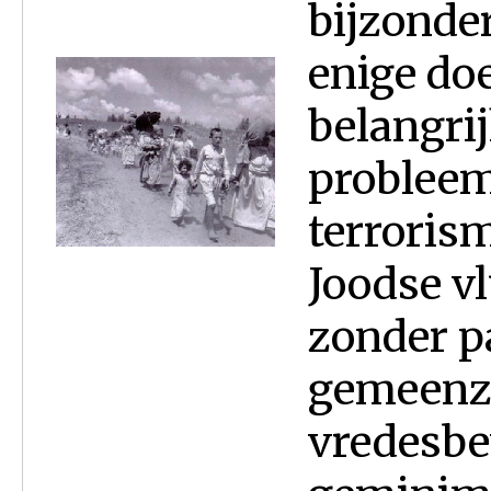
bijzonder
enige doe
belangri
probleem
terroris
Joodse v
zonder 
gemeenz
vredesbe