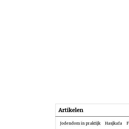
Beginpagina
Artike
Artikelen
Jodendom in praktijk
Hasjkafa
F