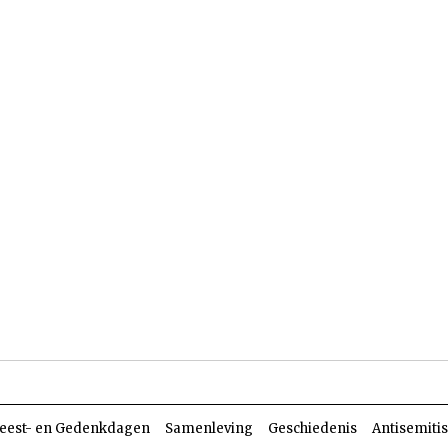
len
Dossiers
Parasja
eest- en Gedenkdagen
Samenleving
Geschiedenis
Antisemiti