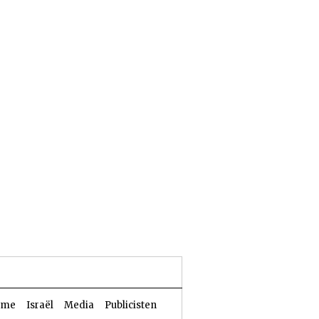
24 Aw 5786 | 07 augustus 2026
sme
Israël
Media
Publicisten