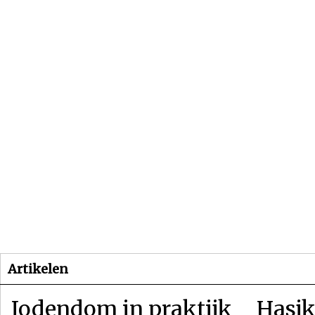
Beginpagina
Artikelen
Dossiers
Artikelen
Jodendom in praktijk
Hasjk