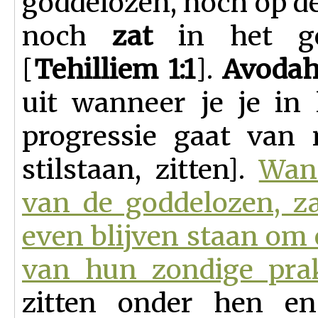
goddelozen, noch op d
noch
zat
in het ges
[
Tehilliem 1:1
].
Avodah
uit wanneer je je in
progressie gaat van 
stilstaan, zitten].
Wan
van de goddelozen, za
even blijven staan om
van hun zondige prak
zitten onder hen e