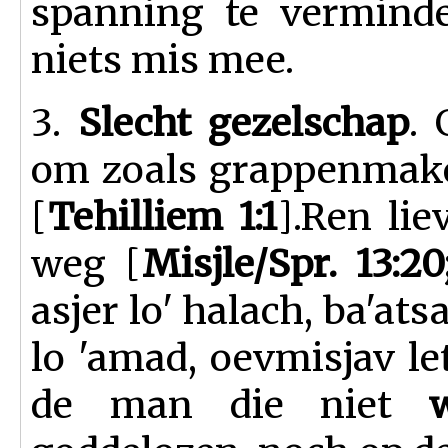
spanning te verminde
niets mis mee.
3.
Slecht gezelschap
.
om zoals grappenmake
[
Tehilliem 1:1
].
Ren lie
weg [
Misjle/Spr. 13:20
asjer lo' halach, ba'ats
lo 'amad, oevmisjav lets
de man die niet