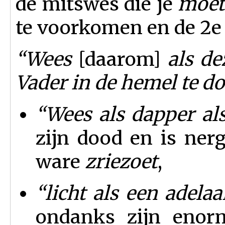
de mitswes die je
moe
te voorkomen en de 2e i
“
Wees
[daarom]
als de
Vader in de hemel te d
“
Wees als dapper al
zijn dood en is ner
ware
zriezoet
,
“
licht als een adelaa
ondanks zijn enor