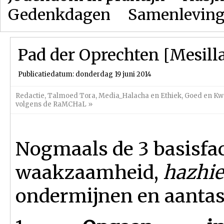
Gedenkdagen
Samenlevin
Pad der Oprechten [Mesilla
Publicatiedatum: donderdag 19 juni 2014
Redactie
,
Talmoed Tora
,
Media_Halacha en Ethiek
,
Goed en K
volgens de RaMCHaL
»
Nogmaals de 3 basisfa
waakzaamheid,
hazhie
ondermijnen en aantas