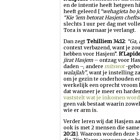
en de intentie heeft hetgeen h
heeft geleerd [
“wehagieta bo j
“Kie 'iem betorat Hasjem cheftso
slechts 1 uur per dag met voll
Tora is waarnaar je verlangt.
Dan zegt
Tehilliem 34:12
:
“Ga, 
context verbazend, want je zo
hebben voor Hasjem”.
R'Lapid
jirat Hasjem
– ontzag voor Hasj
daden –, andere
mitswot
-gebo
walajlah”
, want je instelling 
om je gezin te onderhouden e
werkelijk een oprecht vroom l
dat wanneer je meer en harder
vaststelt wat je inkomen word
geen vak bestaat waarin zowel 
wie er arm is.
Verder leren wij dat Hasjem aa
ook is met 2 mensen die same
20:21
]. Waarom worden deze 3 s