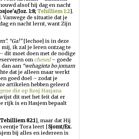
chouwd alsof hij dag en nacht
osjoe'a/Joz. 1:8;
Tehilliem 1:2
].
]. Vanwege de situatie dat je
dag en nacht lernt, want Zijn
m”. “Ga!”
[lechoe] is in deze
 mij, ik zal je leren ontzag te
– dit moet doen met de nodige
 reserveren om
chesed
– goede
t dan aan
“wehagieta bo jomam
chte dat je alleen maar werkt
en goed doel – zodat je
ze artikelen hebben geleerd
gene die op Rosj Hasjana
ijst dit met het feit dat er
e rijk is en Hasjem bepaalt
Tehilliem 82:1
], maar dat Hij
n eentje Tora leert [
Sjomt/Ex.
jem bij alles en iedereen is