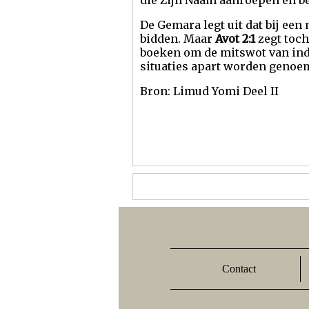
die Zijn Naam aanroepen en b
De Gemara legt uit dat bij ee
bidden. Maar
Avot 2:1
zegt toch
boeken om de mitswot van ind
situaties apart worden genoe
Bron: Limud Yomi Deel II
Contact