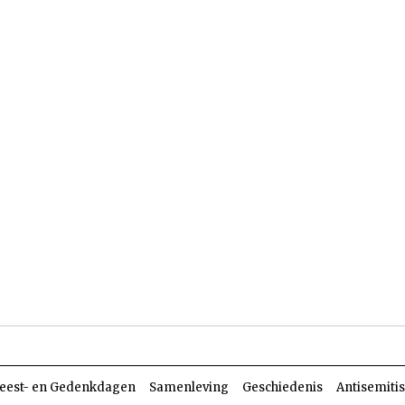
len
Dossiers
Parasja
eest- en Gedenkdagen
Samenleving
Geschiedenis
Antisemiti