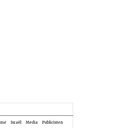
23 Aw 5786 | 06 augustus 2026
sme
Israël
Media
Publicisten