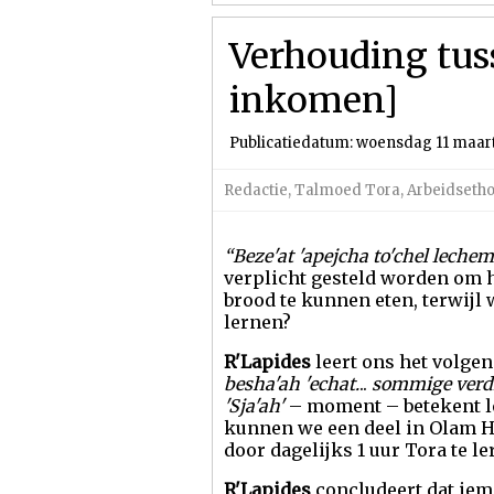
Verhouding tus
inkomen]
Publicatiedatum: woensdag 11 maart
Redactie
,
Talmoed Tora
,
Arbeidseth
“Beze'at 'apejcha to'chel lechem.
verplicht gesteld worden om 
brood te kunnen eten, terwijl 
lernen?
R'Lapides
leert ons het volge
besha'ah 'echat.
..
sommige verdi
'Sja'ah'
– moment – betekent let
kunnen we een deel in Olam Ha
door dagelijks 1 uur Tora te l
R'Lapides
concludeert dat iema