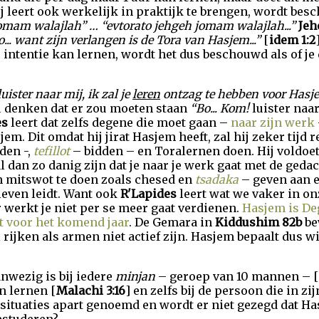
ij leert ook werkelijk in praktijk te brengen, wordt bes
omam walajlah” … “evtorato jehgeh jomam walajlah...”
Jeh
... want zijn verlangen is de Tora van Hasjem...”
[
idem 1:2
e intentie kan lernen, wordt het dus beschouwd als of je 
luister naar mij, ik zal je
leren
ontzag te hebben voor Hasje
u denken dat er zou moeten staan
“Bo... Kom!
luister naar
es
leert dat zelfs degene die moet gaan –
naar zijn werk
em. Dit omdat hij jirat Hasjem heeft, zal hij zeker tijd
den -,
tefillot
– bidden – en Toralernen doen. Hij voldoe
zal dan zo danig zijn dat je naar je werk gaat met de geda
n mitswot te doen zoals chesed en
tsadaka
– geven aan e
even leidt. Want ook
R'Lapides
leert wat we vaker in on
 werkt je niet per se meer gaat verdienen.
Hasjem is De
t voor het komend jaar
. De Gemara in
Kiddushim 82b
bew
rijken als armen niet actief zijn. Hasjem bepaalt dus wi
nwezig is bij iedere
minjan
– geroep van 10 mannen – [
n lernen [
Malachi 3:16
] en zelfs bij de persoon die in zij
ituaties apart genoemd en wordt er niet gezegd dat Has