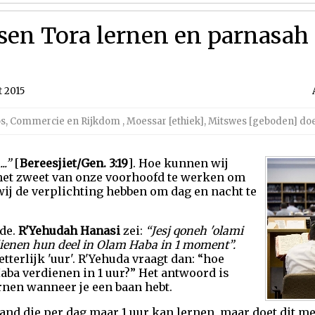
sen Tora lernen en parnasah
 2015
os, Commercie en Rijkdom
,
Moessar [ethiek]
,
Mitswes [geboden] do
..”
[
Bereesjiet/Gen. 3:19
]. Hoe kunnen wij
het zweet van onze voorhoofd te werken om
wij de verplichting hebben om dag en nacht te
nde.
R'Yehudah Hanasi
zei:
“Jesj qoneh 'olami
enen hun deel in Olam Haba in 1 moment”.
terlijk 'uur'. R'Yehuda vraagt dan: “hoe
ba verdienen in 1 uur?” Het antwoord is
ernen wanneer je een baan hebt.
nd die per dag maar 1 uur kan lernen, maar doet dit me