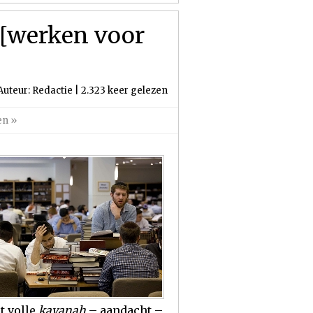
 [werken voor
Auteur: Redactie | 2.323 keer gelezen
en
»
t volle
kavanah
– aandacht –