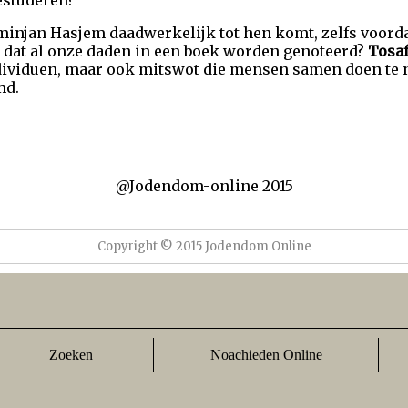
estuderen?
n minjan Hasjem daadwerkelijk tot hen komt, zelfs voor
 dat al onze daden in een boek worden genoteerd?
Tosaf
ividuen, maar ook mitswot die mensen samen doen te n
md.
@Jodendom-online 2015
Copyright © 2015 Jodendom Online
Zoeken
Noachieden Online