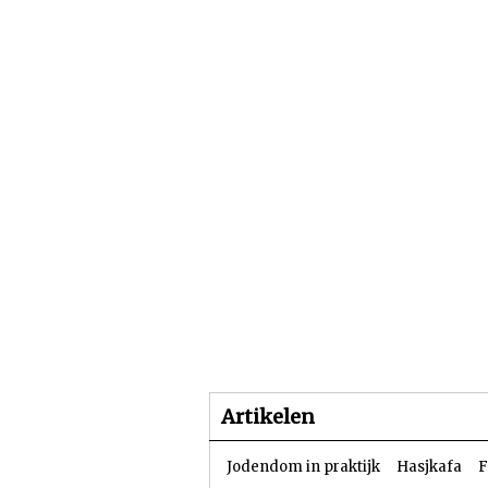
Beginpagina
Artike
Artikelen
Jodendom in praktijk
Hasjkafa
F