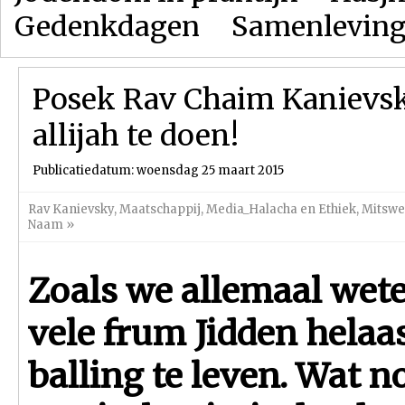
Gedenkdagen
Samenlevin
Posek Rav Chaim Kanievsky
allijah te doen!
Publicatiedatum: woensdag 25 maart 2015
Rav Kanievsky
,
Maatschappij
,
Media_Halacha en Ethiek
,
Mitswe
Naam
»
Zoals we allemaal wete
vele frum Jidden helaa
balling te leven. Wat n