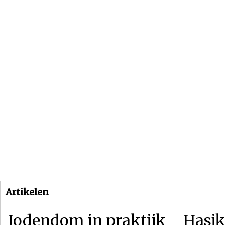
Beginpagina
Artikelen
Dossiers
Artikelen
Jodendom in praktijk
Hasjk