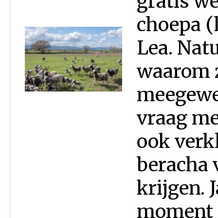
gratis we
choepa (
Lea. Natu
waarom z
meegewer
vraag me
ook verk
beracha v
krijgen. 
moment zi