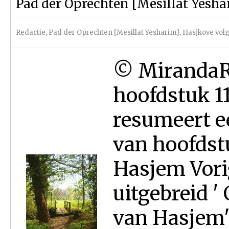
Pad der Oprechten [Mesillat Yeshar
Redactie
,
Pad der Oprechten [Mesillat Yesharim]
,
Hasjkove vo
© MirandaRos
hoofdstuk 1
resumeert e
van hoofdst
Hasjem Vori
uitgebreid '
van Hasjem'