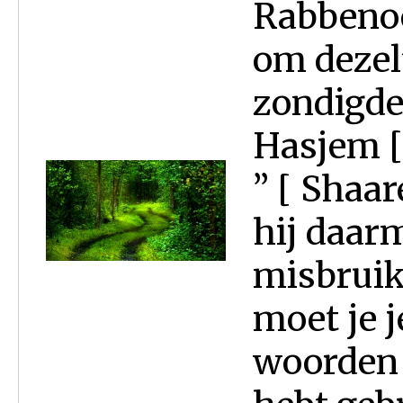
Rabbenoe 
om dezel
zondigde
Hasjem [
” [ Shaar
hij daarm
misbruikt
moet je 
woorden v