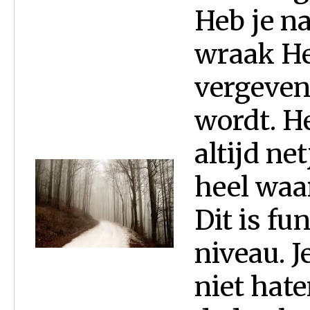
Heb je n
wraak He
vergeven 
wordt. H
altijd ne
heel waa
Dit is fu
niveau. J
niet hate