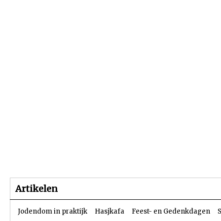
Beginpagina
Artikelen
Dossiers
Artikelen
Jodendom in praktijk
Hasjkafa
Feest- en Gedenkdagen