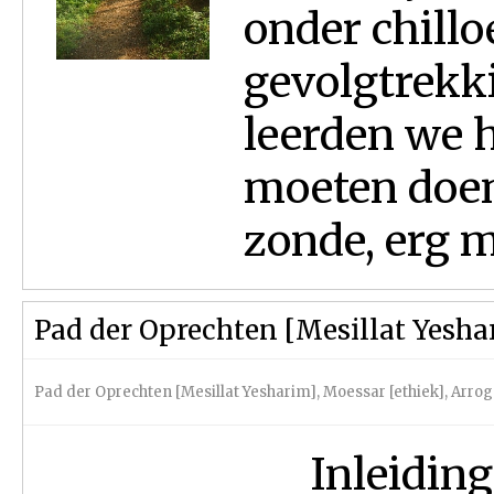
onder chillo
gevolgtrekki
leerden we h
moeten doen,
zonde, erg mo
Pad der Oprechten [Mesillat Yesha
Pad der Oprechten [Mesillat Yesharim]
,
Moessar [ethiek]
,
Arrog
Inleiding