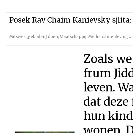
Posek Rav Chaim Kanievsky sjlita: 
Mitswes [geboden] doen
,
Maatschappij
,
Media_samenleving
»
Zoals we
frum Jidd
leven. Wa
dat deze
hun kinde
wonen. D