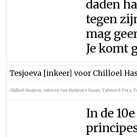
daden ha
tegen zij
mag geen
Je komt ge
Tesjoeva [inkeer] voor Chilloel Ha
Chilloel Hasjem, onteren van Hasjem's Naam
,
Talmoed Tora
,
T
In de 10e
principes