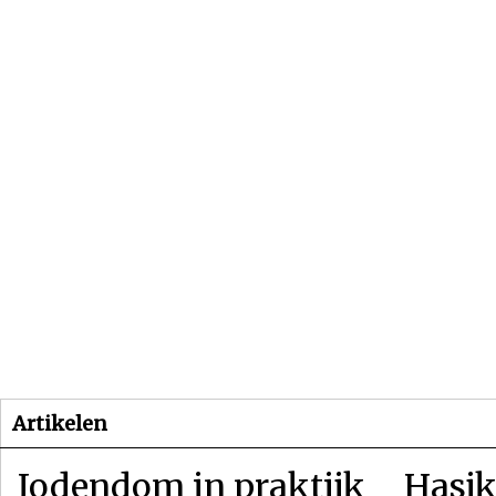
Beginpagina
Artikelen
Dossiers
Artikelen
Jodendom in praktijk
Hasjk