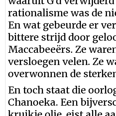
waaruit G’d verwijder
rationalisme was de n
En wat gebeurde er ve
bittere strijd door gel
Maccabeeërs. Ze ware
versloegen velen. Ze 
overwonnen de sterken
En toch staat die oorlo
Chanoeka. Een bijversc
kruikje olie, eist alle