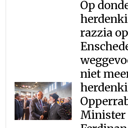
Op donde
herdenki
razzia op
Enschede
weggevo
niet meer
herdenki
Opperrab
Minister 