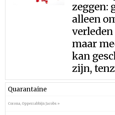
zeggen: 
alleen om
verleden 
maar mee
kan gesc
zijn, tenz
Quarantaine
Corona
,
Opperrabbijn Jacobs
»