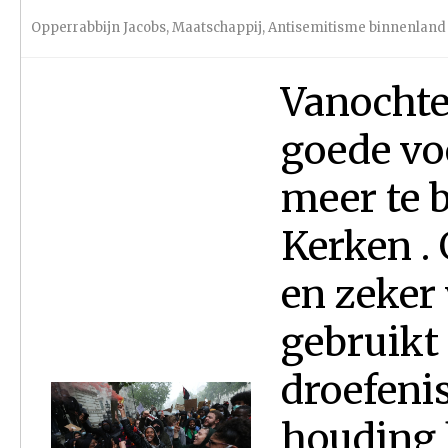
Opperrabbijn Jacobs
,
Maatschappij
,
Antisemitisme binnenland
Vanochte
goede v
meer te 
Kerken .
en zeker
gebruikt
droefenis
houding 