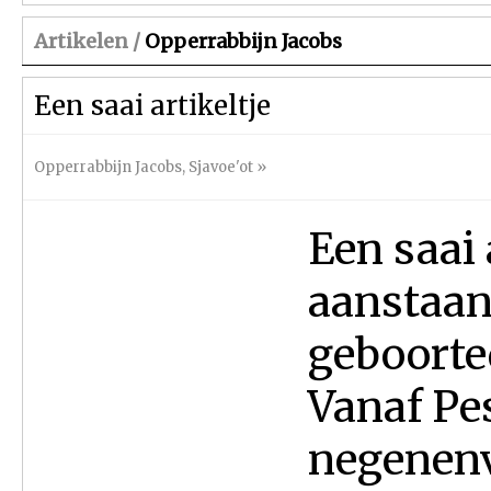
Artikelen /
Opperrabbijn Jacobs
Een saai artikeltje
Opperrabbijn Jacobs
,
Sjavoe'ot
»
Een saai 
aanstaand
geboorte
Vanaf Pe
negenenv