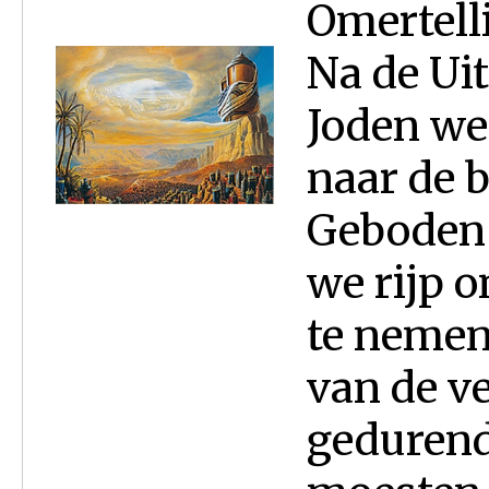
Omertell
Na de Uit
Joden weg
naar de 
Geboden 
we rijp o
te nemen
van de v
gedurend