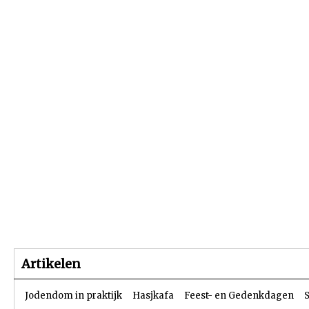
Beginpagina
Artikelen
Dossiers
Artikelen
Jodendom in praktijk
Hasjkafa
Feest- en Gedenkdagen