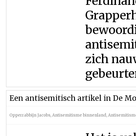
Ferdinan
Grapperh
bewoordi
antisemi
zich nau
gebeurte
Een antisemitisch artikel in De M
Opperrabbijn Jacobs
,
Antisemitisme binnenland
,
Antisemitism