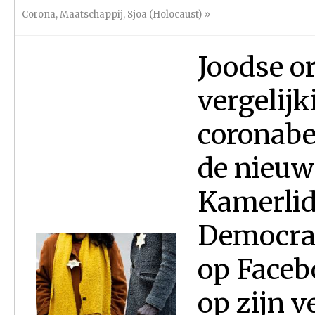
Corona
,
Maatschappij
,
Sjoa (Holocaust)
»
Joodse o
vergelij
coronabe
de nieuwe
Kamerlid
Democrat
op Facebo
op zijn v