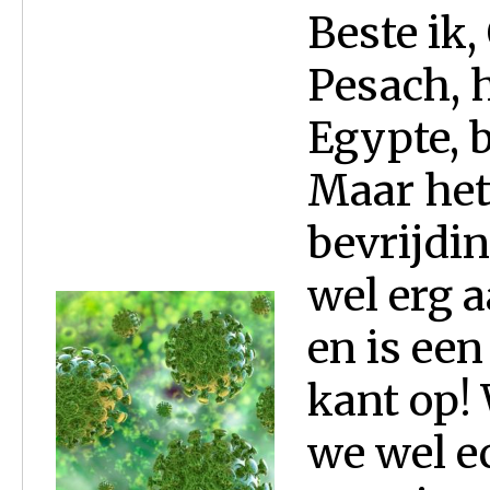
Beste ik,
Pesach, h
Egypte, b
Maar het
bevrijdin
wel erg aa
en is ee
kant op! 
we wel ec