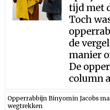
tijd met
Toch was 
opperrab
de verge
manier of
De opper
column an
Opperrabbijn Binyomin Jacobs maa
wegtrekken