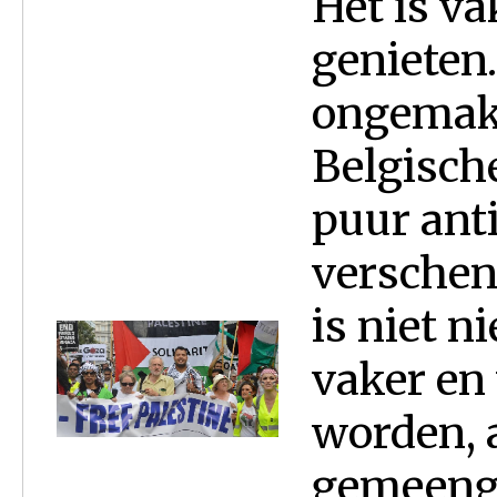
Het is va
genieten
ongemakk
Belgische
puur anti
verschene
is niet n
vaker en
worden, 
gemeeng