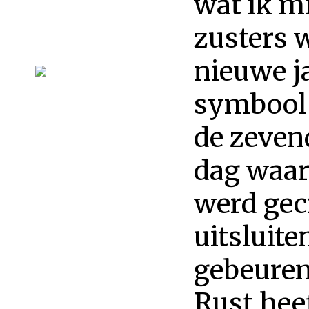
wat ik mi
zusters 
nieuwe j
symbool v
de zeven
dag waar
werd gecr
uitsluite
gebeuren
Rust heeft