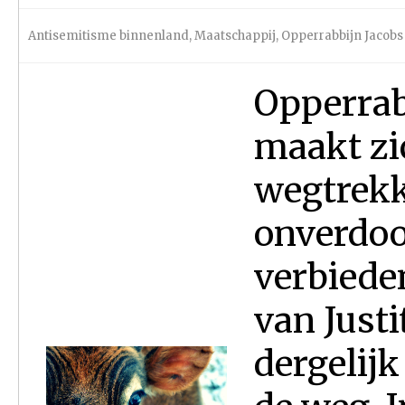
Antisemitisme binnenland
,
Maatschappij
,
Opperrabbijn Jacobs
Opperrab
maakt zi
wegtrek
onverdoof
verbiede
van Justi
dergelij