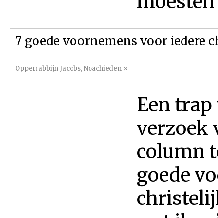
moesten d
7 goede voornemens voor iedere ch
Opperrabbijn Jacobs
,
Noachieden
»
Een trap
verzoek 
column t
goede vo
christeli