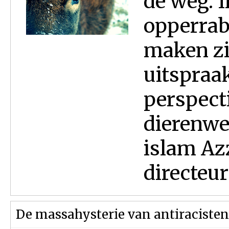
de weg. 
opperrab
maken zi
uitspraak
perspect
dierenwel
islam Az
directeur
De massahysterie van antiracisten