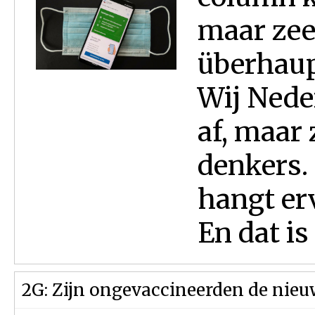
maar zeer
überhaup
Wij Nede
af, maar 
denkers. 
hangt erv
En dat is 
2G: Zijn ongevaccineerden de nieu