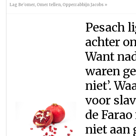
Lag Be'omer
,
Omer tellen
,
Opperrabbijn Jacobs
»
Pesach li
achter on
Want nad
waren ge
niet’. Wa
voor slav
de Farao
niet aan 