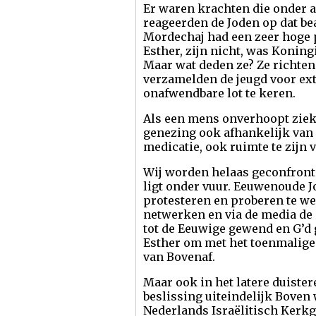
Er waren krachten die onder 
reageerden de Joden op dat be
Mordechaj had een zeer hoge p
Esther, zijn nicht, was Koning
Maar wat deden ze? Ze richten 
verzamelden de jeugd voor ext
onafwendbare lot te keren.
Als een mens onverhoopt ziek i
genezing ook afhankelijk van i
medicatie, ook ruimte te zijn 
Wij worden helaas geconfront
ligt onder vuur. Eeuwenoude J
protesteren en proberen te we
netwerken en via de media de s
tot de Eeuwige gewend en G’d 
Esther om met het toenmalige
van Bovenaf.
Maar ook in het latere duistere
beslissing uiteindelijk Boven
Nederlands Israëlitisch Kerkg