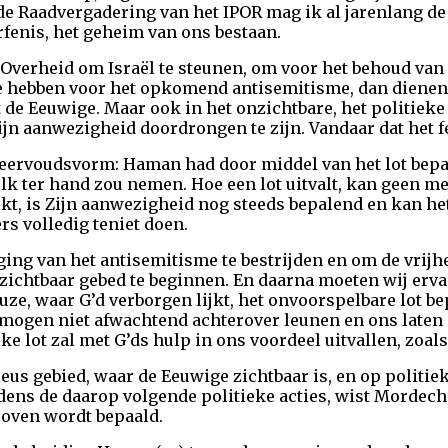
de Raadvergadering van het IPOR mag ik al jarenlang d
rfenis, het geheim van ons bestaan.
 Overheid om Israël te steunen, om voor het behoud van 
e hebben voor het opkomend antisemitisme, dan dienen 
ot de Eeuwige. Maar ook in het onzichtbare, het politiek
ijn aanwezigheid doordrongen te zijn. Vandaar dat het f
meervoudsvorm: Haman had door middel van het lot bepa
lk ter hand zou nemen. Hoe een lot uitvalt, kan geen m
kt, is Zijn aanwezigheid nog steeds bepalend en kan het
s volledig teniet doen.
ing van het antisemitisme te bestrijden en om de vrijhe
zichtbaar gebed te beginnen. En daarna moeten wij erva
uze, waar G’d verborgen lijkt, het onvoorspelbare lot bep
 mogen niet afwachtend achterover leunen en ons laten
jke lot zal met G’ds hulp in ons voordeel uitvallen, zoal
eus gebied, waar de Eeuwige zichtbaar is, en op politie
tijdens de daarop volgende politieke acties, wist Mordec
 Boven wordt bepaald.