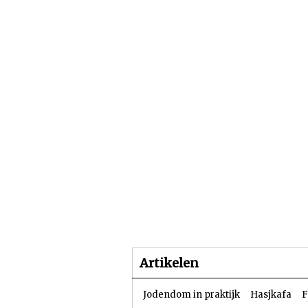
Beginpagina
Artike
Artikelen
Jodendom in praktijk
Hasjkafa
F