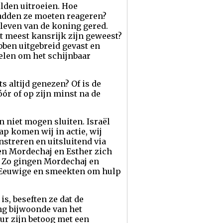
lden uitroeien. Hoe
hadden ze moeten reageren?
 leven van de koning gered.
et meest kansrijk zijn geweest?
bben uitgebreid gevast en
kelen om het schijnbaar
 altijd genezen? Of is de
óór of op zijn minst na de
niet mogen sluiten. Israël
p komen wij in actie, wij
streren en uitsluitend via
ben Mordechaj en Esther zich
! Zo gingen Mordechaj en
e Eeuwige en smeekten om hulp
is, beseften ze dat de
ng bijwoonde van het
ur zijn betoog met een