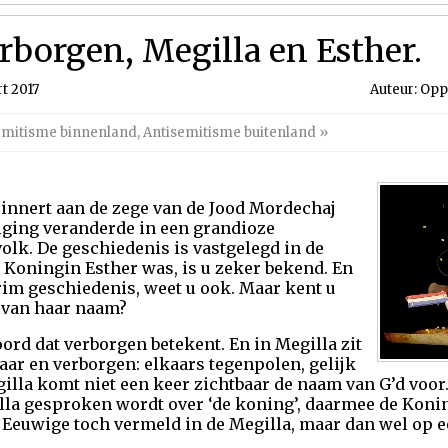
rborgen, Megilla en Esther.
t 2017
Auteur: Opp
emitisme binnenland
,
Antisemitisme buitenland
»
erinnert aan de zege van de Jood Mordechaj
iging veranderde in een grandioze
olk. De geschiedenis is vastgelegd in de
e Koningin Esther was, is u zeker bekend. En
erim geschiedenis, weet u ook. Maar kent u
s van haar naam?
ord dat verborgen betekent. En in Megilla zit
baar en verborgen: elkaars tegenpolen, gelijk
gilla komt niet een keer zichtbaar de naam van G’d voor.
gilla gesproken wordt over ‘de koning’, daarmee de Koni
e Eeuwige toch vermeld in de Megilla, maar dan wel op e