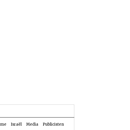
24 Aw 5786 | 07 augustus 2026
sme
Israël
Media
Publicisten