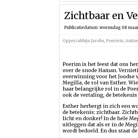
Zichtbaar en Ve
Publicatiedatum: woensdag 08 maar
Opperrabbijn Jacobs
,
Poeriem
,
Antis
Poerim is het feest dat ons h
over de snode Haman. Verniet
overwinning voor het Joodse v
Megilla, de rol van Esther. Wi
haar belangrijke rol in de Po
ook de vertaling, de betekeni
Esther herbergt in zich een wo
de betekenis: zichtbaar. Zicht
licht en donker! In de hele Me
uitleggen dat als er in de Me
wordt bedoeld. En dus staat d