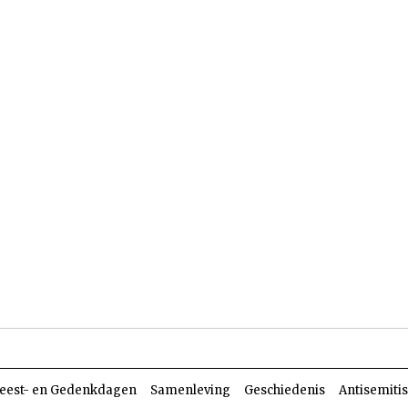
len
Dossiers
Parasja
eest- en Gedenkdagen
Samenleving
Geschiedenis
Antisemiti