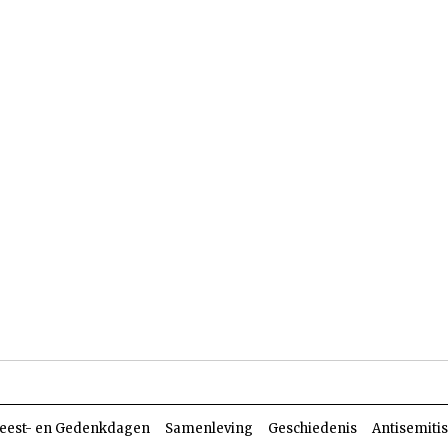
len
Dossiers
Parasja
eest- en Gedenkdagen
Samenleving
Geschiedenis
Antisemiti