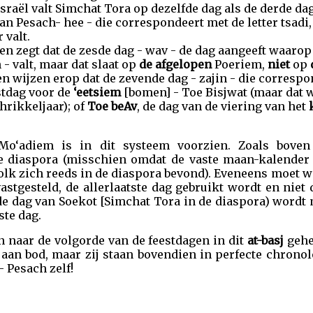
Israël valt Simchat Tora op dezelfde dag als de derde da
 van Pesach- hee - die correspondeert met de letter tsad
 valt.
en zegt dat de zesde dag - wav - de dag aangeeft waarop
- valt, maar dat slaat op
de afgelopen
Poeriem,
niet
op
wijzen erop dat de zevende dag - zajin - die correspond
stdag voor de
‘eetsiem
[bomen] - Toe Bisjwat (maar dat 
chrikkeljaar); of
Toe beAv
, de dag van de viering van het
Mo‘adiem is in dit systeem voorzien. Zoals boven
de diaspora (misschien omdat de vaste maan-kalender 
 volk zich reeds in de diaspora bevond). Eveneens moet
astgesteld, de allerlaatste dag gebruikt wordt en niet
de dag van Soekot [Simchat Tora in de diaspora) wordt 
ste dag.
 naar de volgorde van de feestdagen in dit
at-basj
gehe
 aan bod, maar zij staan bovendien in perfecte chronol
- Pesach zelf!