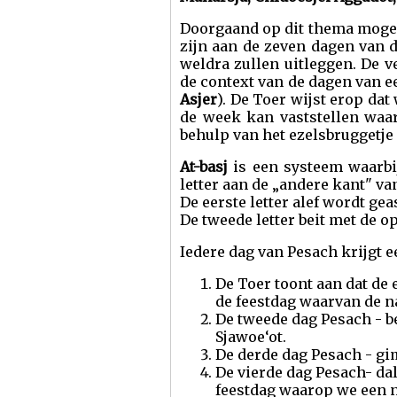
Doorgaand op dit thema mogen 
zijn aan de zeven dagen van d
weldra zullen uitleggen. De 
de context van de dagen van e
Asjer
). De Toer wijst erop da
de week kan vaststellen waar
behulp van het ezelsbruggetje
At-basj
is een systeem waarbij
letter aan de „andere kant" van
De eerste letter alef wordt gea
De tweede letter beit met de op 
Iedere dag van Pesach krijgt ee
De Toer toont aan dat de e
de feestdag waarvan de na
De tweede dag Pesach - be
Sjawoe‘ot.
De derde dag Pesach - gim
De vierde dag Pesach- dal
feestdag waarop we een n