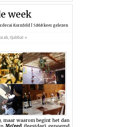
de week
rdecai Kornfeld | 5.868 keer gelezen
orah
,
Sjabbat
»
 2), maar waarom begint het dan
een
Mo‘eed
(feestdag) genoemd