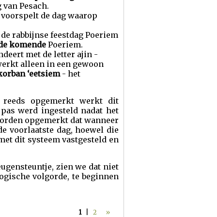
g van Pesach.
i, voorspelt de dag waarop
 de rabbijnse feestdag Poeriem
de komende
Poeriem.
eert met de letter ajin -
werkt alleen in een gewoon
korban ‘eetsiem
- het
 reeds opgemerkt werkt dit
pas werd ingesteld nadat het
 worden opgemerkt dat wanneer
 de voorlaatste dag, hoewel die
met dit systeem vastgesteld en
ugensteuntje, zien we dat niet
ogische volgorde, te beginnen
1
|
2
»