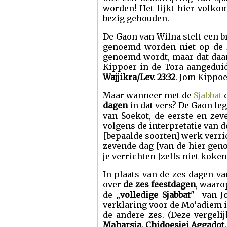
worden! Het lijkt hier volk
bezig gehouden.
De Gaon van Wilna stelt een b
genoemd worden niet op de z
genoemd wordt, maar dat daa
Kippoer in de Tora aangedu
Wajjikra/Lev. 23:32
. Jom Kippoe
Maar wanneer met de
Sjabbat
d
dagen
in dat vers? De Gaon leg
van Soekot, de eerste en zev
volgens de interpretatie van 
[bepaalde soorten] werk verri
zevende dag [van de hier gen
je verrichten [zelfs niet koken e
In plaats van de zes dagen va
over
de zes feestdagen
, waaro
de „
volledige Sjabbat
" van Jo
verklaring voor de Mo‘adiem i
de andere zes. (Deze vergel
Maharsja, Chidoesjei Aggadot,