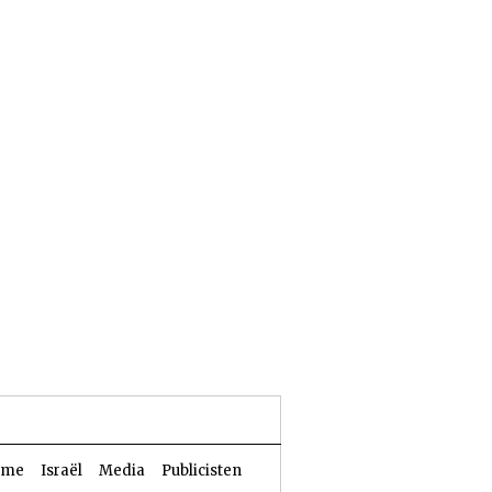
26 Aw 5786 | 09 augustus 2026
sme
Israël
Media
Publicisten