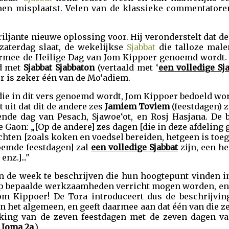
omen misplaatst. Velen van de klassieke commentatore
riljante nieuwe oplossing voor. Hij veronderstelt dat d
aterdag slaat, de wekelijkse
Sjabbat
die talloze male
rmee de Heilige Dag van Jom Kippoer genoemd wordt.
id met
Sjabbat Sjabbaton
(vertaald met ‘
een volledige Sja
r is zeker één van de Mo‘adiem.
ie in dit vers genoemd wordt, Jom Kippoer bedoeld word
t uit dat dit de andere zes
Jamiem Toviem
(feestdagen) z
ende dag van Pesach, Sjawoe‘ot, en Rosj Hasjana. De b
de Gaon: „[Op de andere] zes dagen [die in deze afdelin
chten [zoals koken en voedsel bereiden, hetgeen is toe
oemde feestdagen] zal
een volledige Sjabbat
zijn, een he
nz.]..."
n de week te beschrijven die hun hoogtepunt vinden in 
p bepaalde werkzaamheden verricht mogen worden, en 
m Kippoer! De Tora introduceert dus de beschrijvi
n het algemeen, en geeft daarmee aan dat één van die ze
ijking van de zeven feestdagen met de zeven dagen v
 Joma 2a
.)