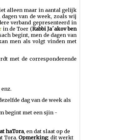
t alleen maar in aantal gelijk
n dagen van de week, zoals wij
dere verband gepresenteerd in
r
in de Toer (
Rabbi Ja´akov ben
esach begint, men de dagen van
 kan men als volgt vinden met
ordt met de corresponde­rende
 enz.
p dezelfde dag van de week als
m begint met een sjin -
at haTora
, en dat slaat op de
t Tora.
Opmerking
: dit werkt