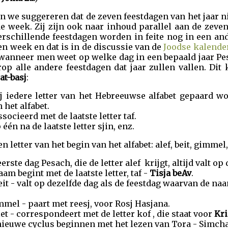
we suggereren dat de zeven feestdagen van het jaar nie
e week. Zij zijn ook naar inhoud parallel aan de zeve
verschillende feestdagen worden in feite nog in een an
en week en dat is in de discussie van de
Joodse kalende
t wanneer men weet op welke dag in een bepaald jaar P
op alle andere feestdagen dat jaar zullen vallen. Dit
at-basj
:
 iedere letter van het Hebreeuwse alfabet gepaard w
 het alfabet.
ssocieerd met de laatste letter taf.
één na de laatste letter sjin, enz.
n letter van het begin van het alfabet: alef, beit, gimmel,
erste dag Pesach, die de letter alef krijgt, altijd valt o
am begint met de laatste letter, taf -
Tisja beAv
.
it - valt op dezelfde dag als de feestdag waarvan de naa
mel - paart met reesj, voor Rosj Hasjana.
et - correspondeert met de letter kof , die staat voor
Kri
ieuwe cyclus beginnen met het lezen van Tora - Simcha