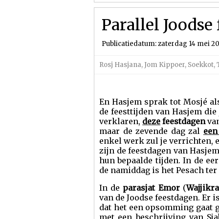
Parallel Joodse
Publicatiedatum: zaterdag 14 mei 2
Rosj Hasjana
,
Jom Kippoer
,
Soekkot
,
En Hasjem sprak tot Mosjé als 
de feesttijden van Hasjem die j
verklaren,
deze
feestdagen
van
maar de zevende dag zal
een
enkel werk zul je verrichten,
zijn de feestdagen van Hasjem,
hun bepaalde tijden. In de e
de namiddag is het Pesach ter 
In de
parasjat Emor
(
Wajjikra
van de Joodse feestdagen. Er i
dat het een opsomming gaat g
met een beschrijving van Sj