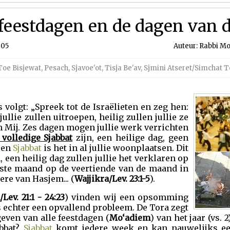
 feestdagen en de dagen van 
005
Auteur: Rabbi Mo
Toe Bisjewat
,
Pesach
,
Sjavoe'ot
,
Tisja Be'av
,
Sjmini Atseret/Simchat T
volgt: „Spreek tot de Israëlieten en zeg hen:
ullie zullen uitroepen, heilig zullen jullie ze
 Mij. Zes dagen mogen jullie werk verrichten
 volledige Sjabbat
zijn, een heilige dag, geen
 een
Sjabbat
is het in al jullie woonplaatsen. Dit
 een heilig dag zullen jullie het verklaren op
erste maand op de veertiende van de maand in
ere van Hasjem... (
Wajjikra/Lev. 23:1-5
).
/Lev.
21:1 - 24:23
) vinden wij een opsomming
s echter een opvallend probleem. De Tora zegt
even van alle feestdagen (
Mo‘adiem
) van het jaar (vs.
abbat?
Sjabbat
komt iedere week en kan nauwelijks 