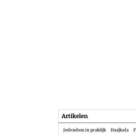
Beginpagina
Artike
Artikelen
Jodendom in praktijk
Hasjkafa
F