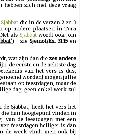
n hebben zich met deze vraag
e
Sjabbat
die in de verzen 2 en 3
n op andere plaatsen in Tora
 Net als
Sjabbat
wordt ook Jom
bbat'
) - zie
Sjemot/Ex. 31:15
en
t, wat zijn dan die
zes andere
ijn: de eerste en de achtste dag
etekenis van het vers is dus,
g genoemd worden] mogen jullie
gestaan op feestdagen] maar de
ilige dag, geen enkel werk zul
de Sjabbat, heeft het vers het
die hun hoogtepunt vinden in
ng van de feestdagen met een
ven feestdagen heiliger is dan
an de week vindt men ook bij