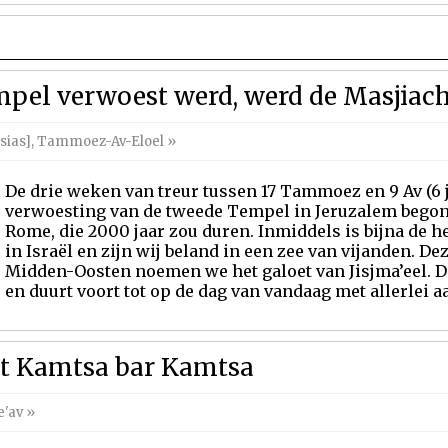
mpel verwoest werd, werd de Masjiac
sias]
,
Tammoez-Av-Eloel
»
De drie weken van treur tussen 17 Tammoez en 9 Av (6 ju
verwoesting van de tweede Tempel in Jeruzalem begon
Rome, die 2000 jaar zou duren. Inmiddels is bijna de he
in Israël en zijn wij beland in een zee van vijanden. D
Midden-Oosten noemen we het galoet van Jisjma’eel. D
en duurt voort tot op de dag van vandaag met allerlei aa
t Kamtsa bar Kamtsa
e'av
»