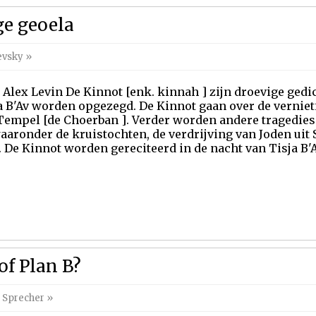
ge geoela
evsky
»
 Alex Levin De Kinnot [enk. kinnah ] zijn droevige gedi
a B'Av worden opgezegd. De Kinnot gaan over de verniet
empel [de Choerban ]. Verder worden andere tragedies 
aronder de kruistochten, de verdrijving van Joden uit S
 De Kinnot worden gereciteerd in de nacht van Tisja B'Av
of Plan B?
 Sprecher
»