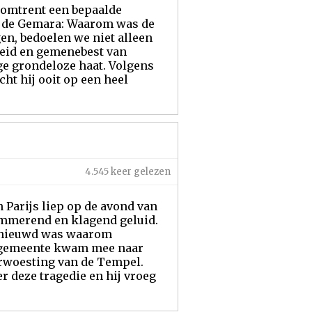
g omtrent een bepaalde
 ​​de Gemara: Waarom was de
en, bedoelen we niet alleen
heid en gemenebest van
ge grondeloze haat. Volgens
ht hij ooit op een heel
4.545 keer gelezen
n Parijs liep op de avond van
jammerend en klagend geluid.
benieuwd was waarom
se gemeente kwam mee naar
erwoesting van de Tempel.
r deze tragedie en hij vroeg