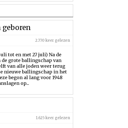
h geboren
2.770 keer gelezen
li tot en met 27 juli) Na de
 de grote ballingschap van
lft van alle joden weer terug
eze nieuwe ballingschap in het
eze begon al lang voor 1948
nslagen op...
1.625 keer gelezen