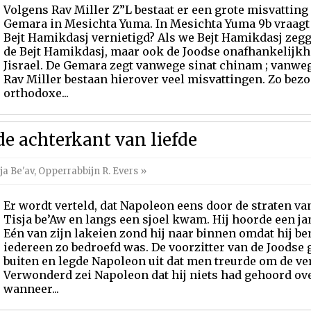
Volgens Rav Miller Z”L bestaat er een grote misvattin
Gemara in Mesichta Yuma. In Mesichta Yuma 9b vraagt
Bejt Hamikdasj vernietigd? Als we Bejt Hamikdasj zegg
de Bejt Hamikdasj, maar ook de Joodse onafhankelijk
Jisrael. De Gemara zegt vanwege sinat chinam ; vanwe
Rav Miller bestaan hierover veel misvattingen. Zo bezoc
orthodoxe...
 de achterkant van liefde
ja Be'av
,
Opperrabbijn R. Evers
»
Er wordt verteld, dat Napoleon eens door de straten va
Tisja be’Aw en langs een sjoel kwam. Hij hoorde een 
Eén van zijn lakeien zond hij naar binnen omdat hij 
iedereen zo bedroefd was. De voorzitter van de Jood
buiten en legde Napoleon uit dat men treurde om de v
Verwonderd zei Napoleon dat hij niets had gehoord ove
wanneer...