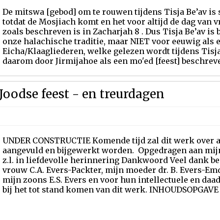
De mitswa [gebod] om te rouwen tijdens Tisja Be’av is sl
totdat de Mosjiach komt en het voor altijd de dag van 
zoals beschreven is in Zacharjah 8 . Dus Tisja Be’av is
onze halachische traditie, maar NIET voor eeuwig als e
Eicha/Klaagliederen, welke gelezen wordt tijdens Tisja
daarom door Jirmijahoe als een mo'ed [feest] beschreve
Joodse feest - en treurdagen
UNDER CONSTRUCTIE Komende tijd zal dit werk over al
aangevuld en bijgewerkt worden. Opgedragen aan mijn 
z.l. in liefdevolle herinnering Dankwoord Veel dank b
vrouw C.A. Evers-Packter, mijn moeder dr. B. Evers-Emd
mijn zoons E.S. Evers en voor hun intellectuele en da
bij het tot stand komen van dit werk. INHOUDSOPGAVE 