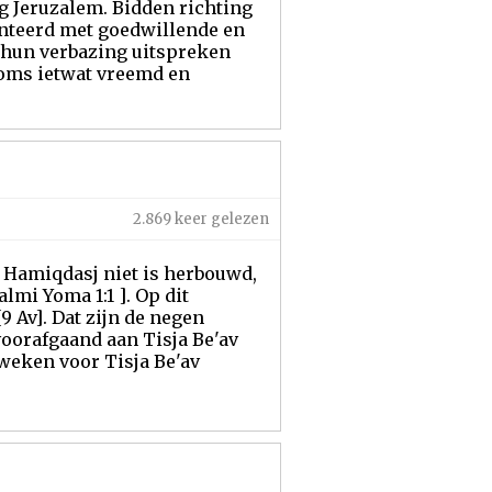
 Jeruzalem. Bidden richting
nteerd met goedwillende en
f hun verbazing uitspreken
oms ietwat vreemd en
2.869 keer gelezen
jt Hamiqdasj niet is herbouwd,
almi Yoma 1:1 ]. Op dit
9 Av]. Dat zijn de negen
oorafgaand aan Tisja Be'av
 weken voor Tisja Be'av