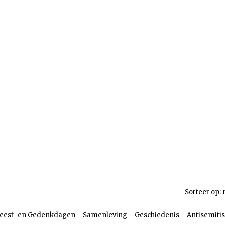
len
Dossiers
Parasja
Sorteer op:
eest- en Gedenkdagen
Samenleving
Geschiedenis
Antisemiti