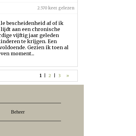
2.570 keer gelezen
le bescheidenheid af of ik
lijdt aan een chronische
rdige vijftig jaar geleden
inderen te krijgen. Een
voldoende. Gezien ik toen al
geven moment...
1
|
2
|
3
»
Beheer