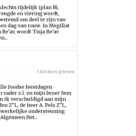
echts tijdelijk (plan B),
vreugde en viering wordt,
 bestemd om deel te zijn van
en dag van rouw. In Megillat
 Be’av, wordt Tisja Be’av
n...
3.630 keer gelezen
le Joodse feestdagen
vader z.l. en mijn broer Sem
en ik verschuldigd aan mijn
en Z"L, de heer A. Pels Z"L,
adwerkelijke ondersteuning
Algemeen Het...