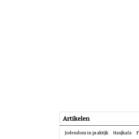
Beginpagina
Artike
Artikelen
Jodendom in praktijk
Hasjkafa
F