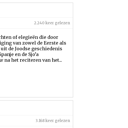
2.240 keer gelezen
chten of elegieën die door
iging van zowel de Eerste als
uit de Joodse geschiedenis
panje en de Sjo’a
 na het reciteren van het...
3.168 keer gelezen