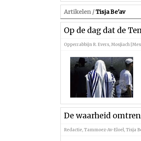
Artikelen /
Tisja Be'av
Op de dag dat de Te
Opperrabbijn R. Evers
,
Mosjiach [Mes
De waarheid omtren
Redactie
,
Tammoez-Av-Eloel
,
Tisja B