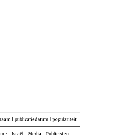
26 Aw 5786 | 09 augustus 2026
naam
|
publicatiedatum
|
populariteit
sme
Israël
Media
Publicisten