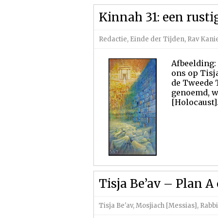
Kinnah 31: een rusti
Redactie
,
Einde der Tijden
,
Rav Kani
Afbeelding:
ons op Tisj
de Tweede T
genoemd, wa
[Holocaust].
Tisja Be’av – Plan A 
Tisja Be'av
,
Mosjiach [Messias]
,
Rabbi