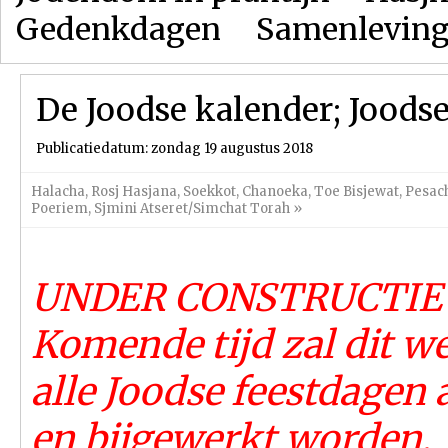
Gedenkdagen
Samenlevin
De Joodse kalender; Joodse
Publicatiedatum: zondag 19 augustus 2018
Halacha
,
Rosj Hasjana
,
Soekkot
,
Chanoeka
,
Toe Bisjewat
,
Pesac
Poeriem
,
Sjmini Atseret/Simchat Torah
»
UNDER CONSTRUCTIE
Komende tijd zal dit w
alle Joodse feestdagen
en bijgewerkt worden.