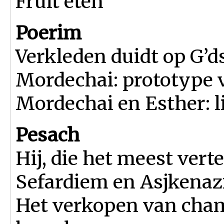
Fruit eten
Poerim
Verkleden duidt op G’d
Mordechai: prototype v
Mordechai en Esther: 
Pesach
Hij, die het meest vert
Sefardiem en Asjkenazi
Het verkopen van cham