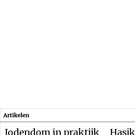
Beginpagina
Artikelen
Dossiers
Artikelen
Jodendom in praktijk
Hasjk