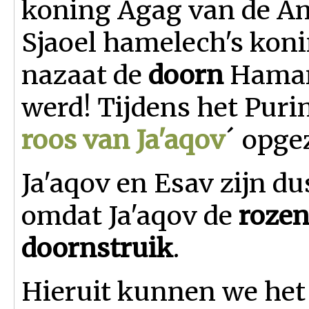
koning Agag van de Am
Sjaoel hamelech's kon
nazaat de
doorn
Haman
werd! Tijdens het Puri
roos van Ja'aqov
´ opge
Ja'aqov en Esav zijn d
omdat Ja'aqov de
rozen
doornstruik
.
Hieruit kunnen we het