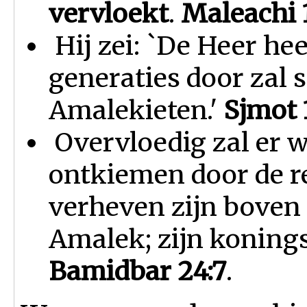
vervloekt
.
M
aleachi 
Hij zei: `De Heer hee
generaties door zal s
Amalekieten.'
Sjmot 
Overvloedig zal er w
ontkiemen door de r
verheven zijn boven
Amalek; zijn koning
Bamidbar 24:7
.