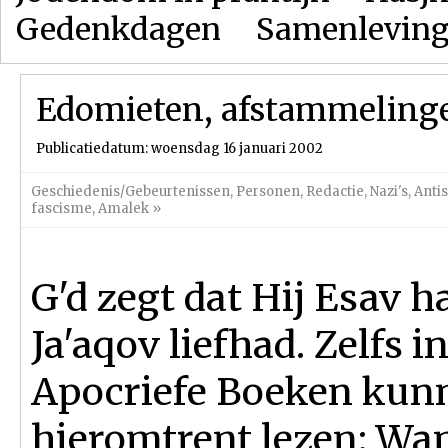
Gedenkdagen
Samenlevin
Edomieten, afstammelinge
Publicatiedatum: woensdag 16 januari 2002
Geschiedenis/Gebeurtenissen
,
Personen
,
Redactie
,
Nazi's
,
Anti
fascisme
,
Amalek
»
G'd zegt dat Hij Esav h
Ja'aqov liefhad. Zelfs i
Apocriefe Boeken kun
hieromtrent lezen: Wan