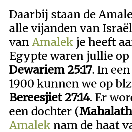
Daarbij staan de Amal
alle vijanden van Israë
van
Amalek
je heeft aa
Egypte waren jullie op
Dewariem 25:17
. In ee
1900 kunnen we op blz.
Bereesjiet 27:14
. Er wor
een dochter (
M
ahalath
Amalek
nam de haat va