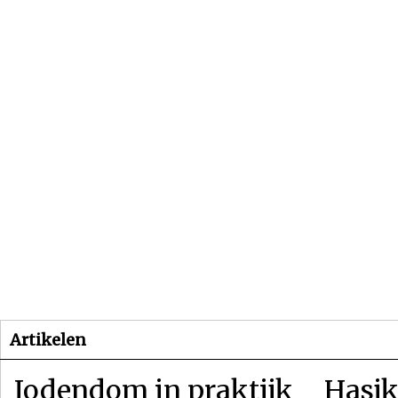
Beginpagina
Artikelen
Dossiers
Artikelen
Jodendom in praktijk
Hasjk