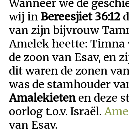
Wanneer we de geschie
wij in
Bereesjiet 36:12
d
van zijn bijvrouw Tam
Amelek heette: Timna w
de zoon van Esav, en zi
dit waren de zonen va
was de stamhouder va
Amalekieten
en deze st
oorlog t.o.v. Israël.
Ame
van Esav.