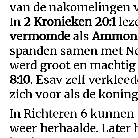
van de nakomelingen v
In
2 Kronieken 20:1
lez
vermomde
als
Ammoni
spanden samen met Ne
werd groot en machtig i
8:10
. Esav zelf verklee
zich voor als de konin
In Richteren 6 kunnen 
weer herhaalde. Later 