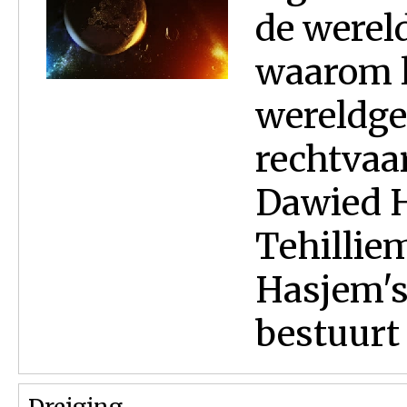
de werel
waarom l
wereldge
rechtvaar
Dawied 
Tehillie
Hasjem's
bestuurt H