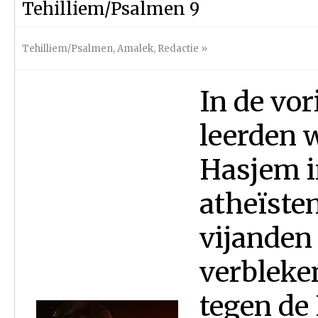
Tehilliem/Psalmen 9
Tehilliem/Psalmen
,
Amalek
,
Redactie
»
In de vor
leerden 
Hasjem i
atheïste
vijanden
verbleken
tegen de