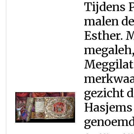
Tijdens 
malen de
Esther. 
megaleh,
Meggilat 
merkwaar
gezicht d
Hasjems 
genoemd.