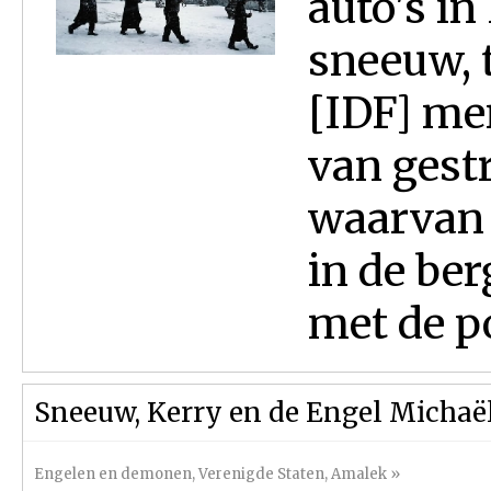
auto's in
sneeuw, t
[IDF] men
van gest
waarvan 
in de be
met de pol
Sneeuw, Kerry en de Engel Michaë
Engelen en demonen
,
Verenigde Staten
,
Amalek
»