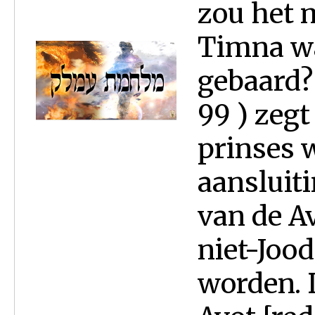
zou het 
Timna wa
gebaard?
99 ) zeg
prinses 
aansluiti
van de Av
niet-Jood
worden. 