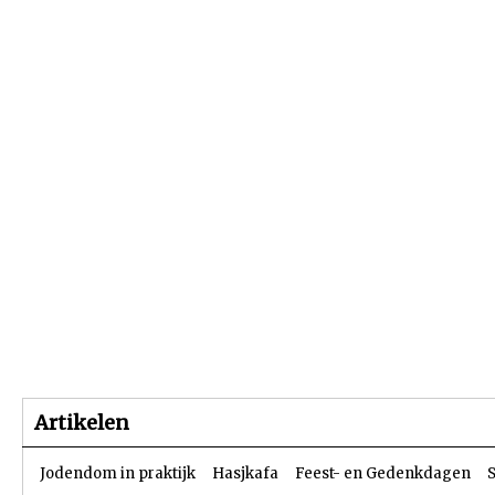
Beginpagina
Artikelen
Dossiers
Artikelen
Jodendom in praktijk
Hasjkafa
Feest- en Gedenkdagen