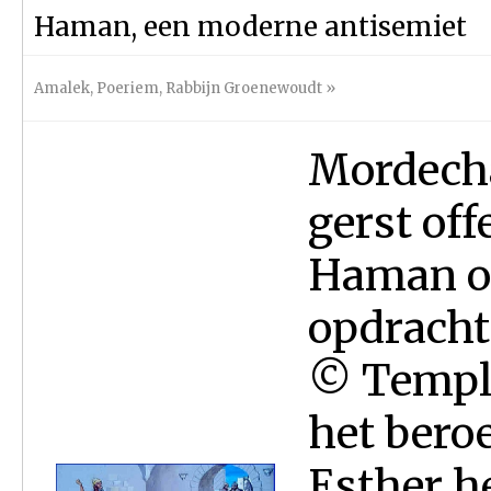
Haman, een moderne antisemiet
Amalek
,
Poeriem
,
Rabbijn Groenewoudt
»
Mordecha
gerst off
Haman o
opdracht
© Temple
het bero
Esther h