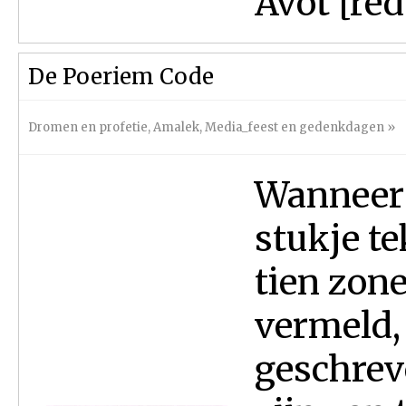
Avot [red.
De Poeriem Code
Dromen en profetie
,
Amalek
,
Media_feest en gedenkdagen
»
Wanneer j
stukje te
tien zo
vermeld,
geschreve