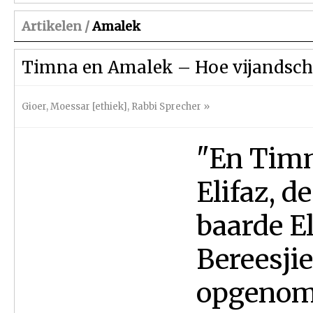
Artikelen /
Amalek
Timna en Amalek – Hoe vijandsch
Gioer
,
Moessar [ethiek]
,
Rabbi Sprecher
»
"En Timn
Elifaz, d
baarde El
Bereesjie
opgenom