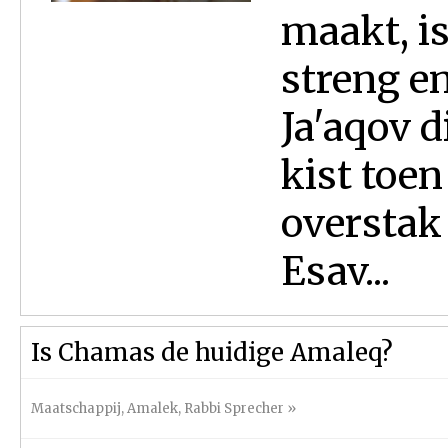
maakt, i
streng en
Ja'aqov d
kist toen
overstak
Esav...
Is Chamas de huidige Amaleq?
Maatschappij
,
Amalek
,
Rabbi Sprecher
»