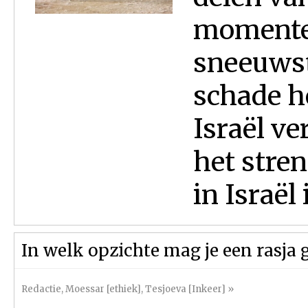
momente
sneeuwst
schade h
Israël v
het stren
in Israël i
In welk opzichte mag je een rasja g
Redactie
,
Moessar [ethiek]
,
Tesjoeva [Inkeer]
»