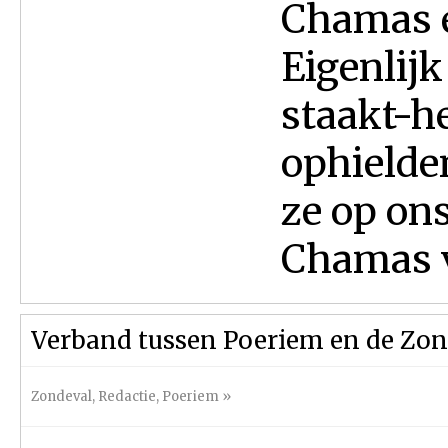
Chamas e
Eigenlijk
staakt-h
ophielde
ze op on
Chamas v
Verband tussen Poeriem en de Zon
Zondeval
,
Redactie
,
Poeriem
»