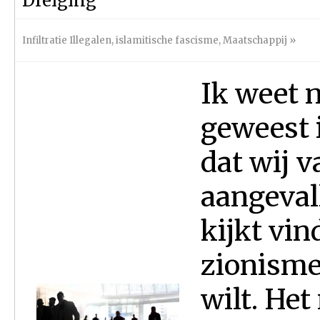
Dreiging
Infiltratie Illegalen
,
islamitische fascisme
,
Maatschappij
»
Ik weet ni
geweest 
dat wij 
aangevall
kijkt vin
zionisme
wilt. Het