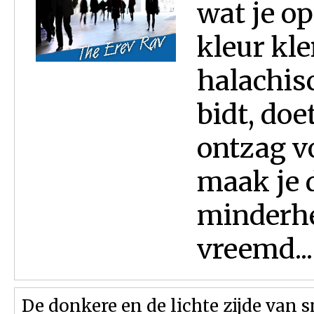
wat je op
kleur kle
halachisc
bidt, doe
ontzag vo
maak je d
minderhe
vreemd...
De donkere en de lichte zijde van 