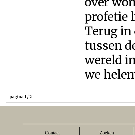
over won
profetie 
Terug in
tussen d
wereld i
we helema
pagina 1 / 2
Contact
Zoeken