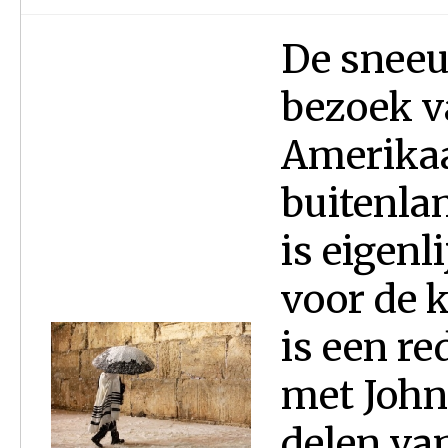
De sneeu
bezoek v
Amerikaa
buitenlan
is eigenl
voor de 
is een r
met John 
delen va