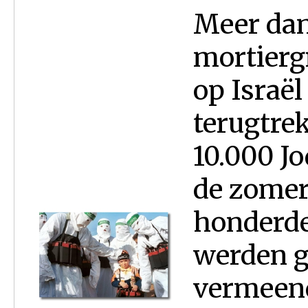
Meer dan
mortierg
op Israël
terugtre
10.000 Jo
de zomer 
honderde
werden ge
vermeend