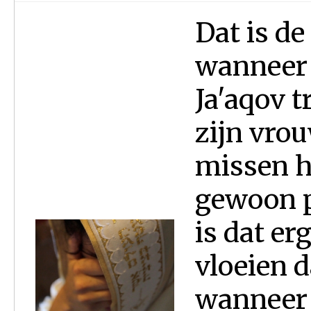
Dat is de
wanneer 
Ja'aqov t
zijn vrou
missen h
gewoon p
is dat er
vloeien d
wanneer 