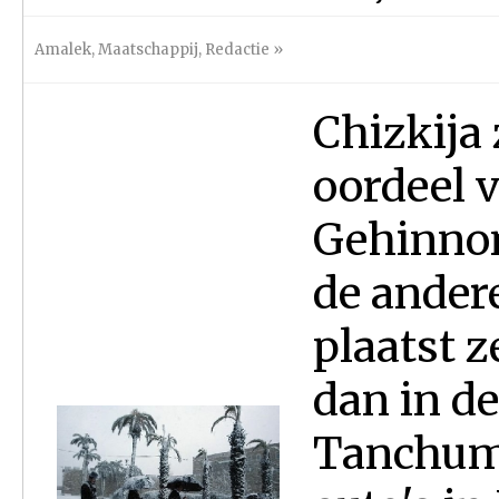
Amalek
,
Maatschappij
,
Redactie
»
Chizkija 
oordeel 
Gehinnom
de ander
plaatst z
dan in d
Tanchuma