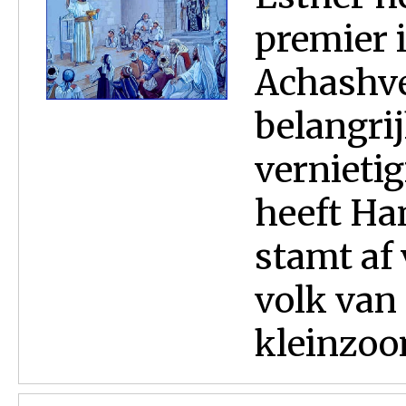
premier i
Achashve
belangri
vernietig
heeft Ha
stamt af
volk van
kleinzoon