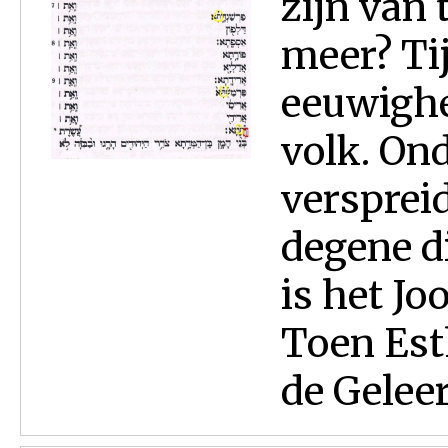
zijn van
meer? Ti
eeuwighe
volk. On
versprei
degene d
is het Jo
Toen Est
de Geleerd