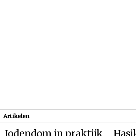
Beginpagina
Artikelen
Dossiers
Artikelen
Jodendom in praktijk
Hasj