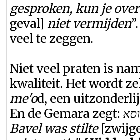
gesproken, kun je over
geval]
niet vermijden
”
veel te zeggen.
Niet veel praten is na
kwaliteit. Het wordt ze
me'o
d, een uitzonderli
En de Gemara zegt:
שתיקותא דבבל היינו יחוסא - "In
Bavel was stilte
[zwijg