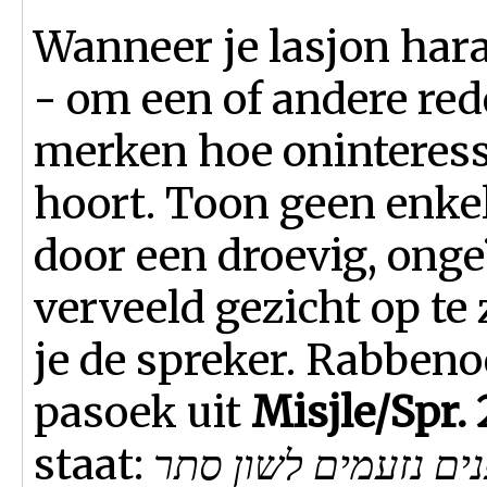
Wanneer je lasjon har
- om een of andere rede
merken hoe oninteressa
hoort. Toon geen enkel
door een droevig, onge
verveeld gezicht op te
je de spreker. Rabbeno
pasoek uit
Misjle/Spr. 
staat:
ופנים נזעמים לשון סתר - "Een boos gezicht za