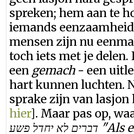
spreken; hem aan te ho
iemands eenzaamheid 
mensen zijn nu eenmaa
toch iets met je delen.
een
gemach
- een uitl
hart kunnen luchten. 
sprake zijn van lasjon
hier
]. Maar pas op, w
דברים לא יחדל פשע "Als er veel woorden worden