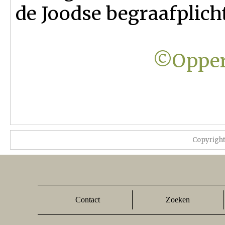
de Joodse begraafplicht
©Opper
Copyrigh
Contact
Zoeken