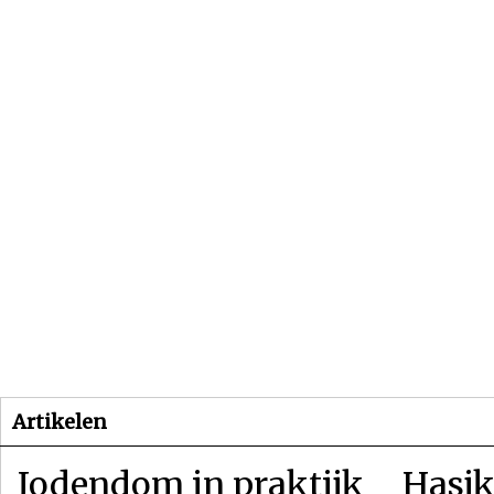
Beginpagina
Artikelen
Dossiers
Artikelen
Jodendom in praktijk
Hasjk