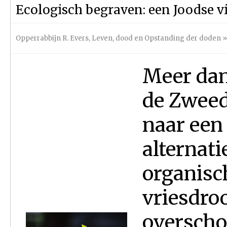
Ecologisch begraven: een Joodse vi
Opperrabbijn R. Evers
,
Leven, dood en Opstanding der doden
»
Meer dan
de Zweed
naar een
alternat
organisc
vriesdroo
overschot