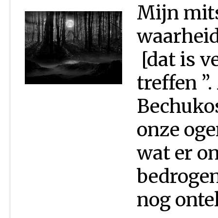
Mijn mits
waarheid
[dat is v
treffen 
Bechukos
onze oge
wat er o
bedrogen 
nog ontel