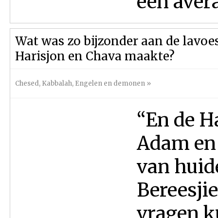
een avera
Wat was zo bijzonder aan de lavoe
Harisjon en Chava maakte?
Chesed
,
Kabbalah
,
Engelen en demonen
»
“En de H
Adam en 
van huid
Bereesjie
vragen k