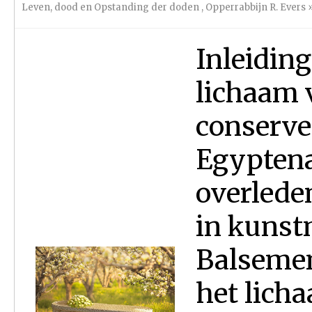
Leven, dood en Opstanding der doden
,
Opperrabbijn R. Evers
Inleidin
lichaam 
conserve
Egyptena
overlede
in kunst
Balsemen
het lich