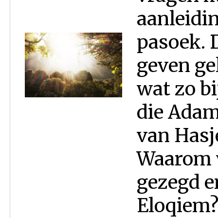
aanleidi
pasoek. 
geven ge
wat zo b
die Adam
van Hasje
Waarom 
gezegd e
Eloqiem? 