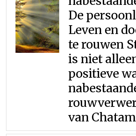
nabestaande
De persoonli
Leven en do
te rouwen S
is niet alle
positieve w
nabestaand
rouwverwer
van Chatam.