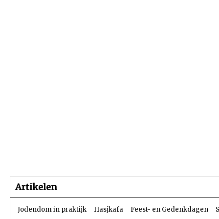
Beginpagina
Artikelen
Dossiers
Artikelen
Jodendom in praktijk
Hasjkafa
Feest- en Gedenkdagen