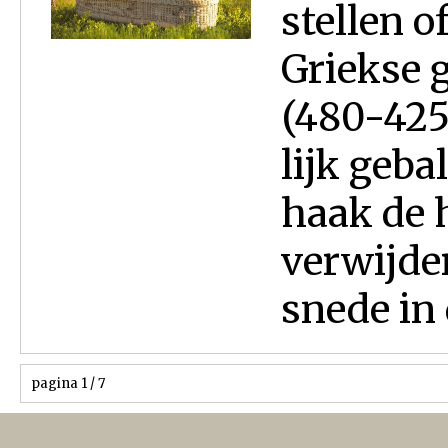
stellen o
Griekse 
(480-425 
lijk geb
haak de 
verwijde
snede in 
pagina 1 / 7