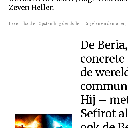
Zeven Hellen
Leven, dood en Opstanding der doden
,
Engelen en demonen
,
De Beria,
concrete 
de wereld
communic
Hij – met
Sefirot a
ook de Be