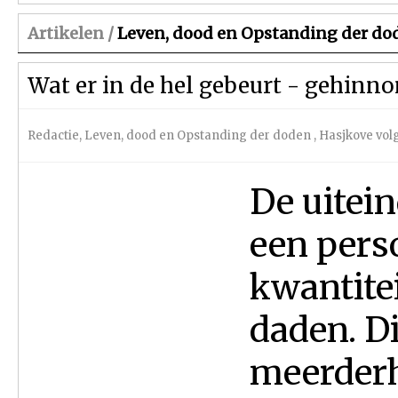
Artikelen /
Leven, dood en Opstanding der do
Wat er in de hel gebeurt - gehinn
Redactie
,
Leven, dood en Opstanding der doden
,
Hasjkove vo
De uitei
een pers
kwantite
daden. D
meerderh