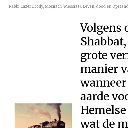
Rabbi Lazer Brody
,
Mosjiach [Messias]
,
Leven, dood en Opstan
Volgens 
Shabbat,
grote ve
manier v
wanneer 
aarde voo
Hemelse 
wat de m