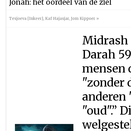
Jonah: het oordeel van de ziel
Tesjoeva [Inkeer]
,
Kaf Hajasjar
,
Jom Kippoer
»
Midrash 
Darah 59:
mensen d
"zonder 
anderen 
"oud".” D
welgeste