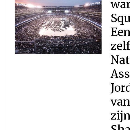
war
Squ
Een
zel
Nat
Ass
Jor
van
zij
Sha