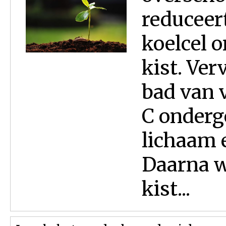
reduceer
koelcel o
kist. Ver
bad van v
C onder
lichaam 
Daarna w
kist...