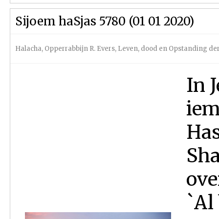
Sijoem haSjas 5780 (01 01 2020)
Halacha
,
Opperrabbijn R. Evers
,
Leven, dood en Opstanding de
In 
iem
Has
Sha
ove
`Al