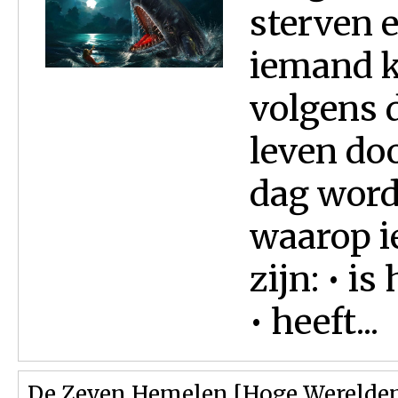
sterven 
iemand k
volgens d
leven do
dag word
waarop i
zijn: • i
• heeft...
De Zeven Hemelen [Hoge Werelden]