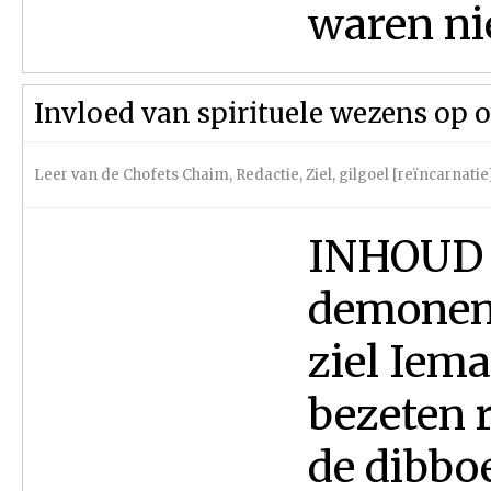
waren nie
Invloed van spirituele wezens op 
Leer van de Chofets Chaim
,
Redactie
,
Ziel, gilgoel [reïncarnati
INHOUD O
demonen 
ziel Iem
bezeten 
de dibboe