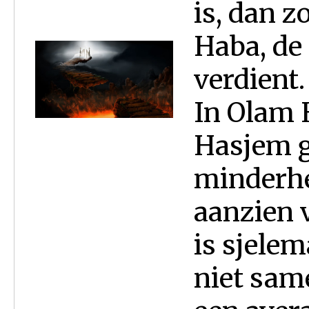
is, dan z
Haba, de
verdient.
In Olam H
Hasjem g
minderhe
aanzien 
is sjelem
niet sam