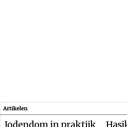
Beginpagina
Artikelen
Dossiers
Artikelen
Jodendom in praktijk
Hasj