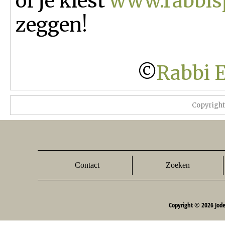
of je kiest
www.rabbis
zeggen!
©
Rabbi E
Copyrigh
Contact
Zoeken
Copyright © 2026 Jod