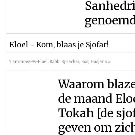
Sanhedrin
genoemd. 
Eloel - Kom, blaas je Sjofar!
Tammoez-Av-Eloel
,
Rabbi Sprecher
,
Rosj Hasjana
»
Waarom blaze
de maand Eloel
Tokah [de sjof
geven om zic