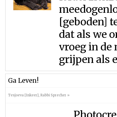
meedogenlo
[geboden] te
dat als we 
vroeg in de
grijpen als 
Ga Leven!
Tesjoeva [Inkeer]
,
Rabbi Sprecher
»
Photocre