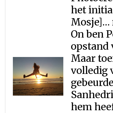
het initi
Mosje]… 
On ben P
opstand 
Maar toe
volledig 
gebeurde
Sanhedri
hem heef