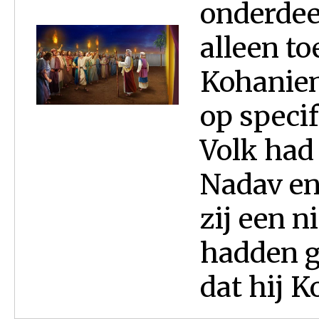
onderdee
alleen t
Kohaniem
op speci
Volk had
Nadav en
zij een n
hadden g
dat hij Ko