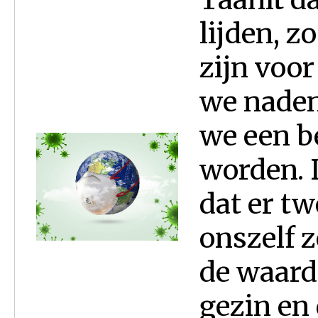
lijden, z
zijn voor
we naden
we een b
worden. D
dat er t
onszelf 
de waarde
gezin en