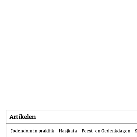
Beginpagina
Artikelen
Dossiers
Artikelen
Jodendom in praktijk
Hasjkafa
Feest- en Gedenkdagen