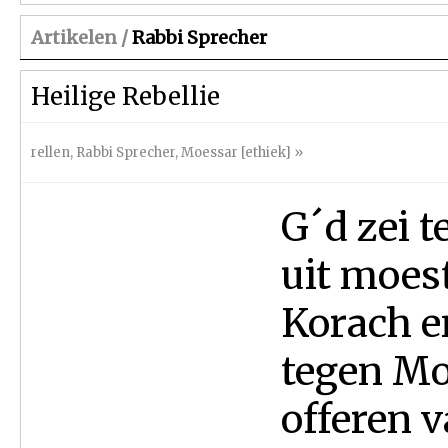
Artikelen /
Rabbi Sprecher
Heilige Rebellie
rellen
,
Rabbi Sprecher
,
Moessar [ethiek]
»
G´d zei t
uit moes
Korach e
tegen Mo
offeren 