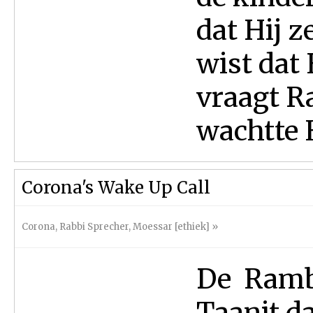
dat Hij z
wist dat
vraagt R
wachtte H
Corona's Wake Up Call
Corona
,
Rabbi Sprecher
,
Moessar [ethiek]
»
De Ramba
Taanit da