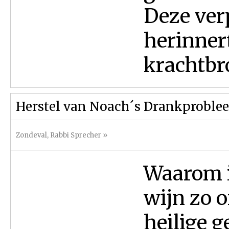
Deze ver
herinner
krachtbro
Herstel van Noach´s Drankproble
Zondeval
,
Rabbi Sprecher
»
Waarom i
wijn zo o
heilige 