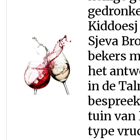
gedronken
Kiddoesj 
Sjeva Bro
bekers m
het antw
in de Ta
bespreek
tuin van
type vruc