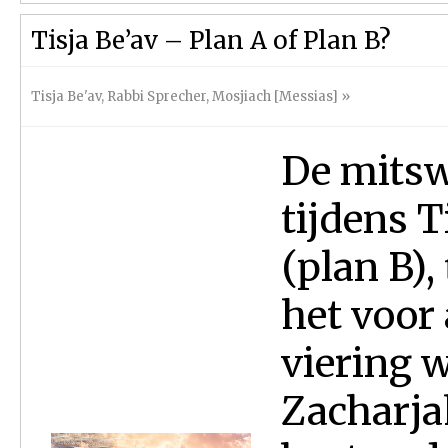
Tisja Be’av – Plan A of Plan B?
Tisja Be'av
,
Rabbi Sprecher
,
Mosjiach [Messias]
»
De mitsw
tijdens Ti
(plan B),
het voor 
viering w
Zacharjah