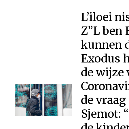
L’iloei 
Z”L ben 
kunnen d
Exodus h
de wijze
Coronavi
de vraag
Sjemot: “
de kinder