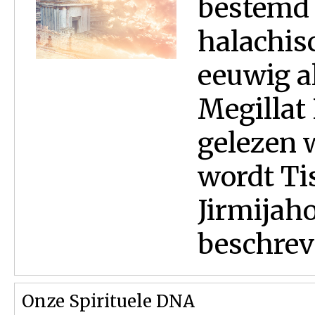
bestemd 
halachis
eeuwig a
Megillat
gelezen w
wordt Ti
Jirmijaho
beschreve
Onze Spirituele DNA