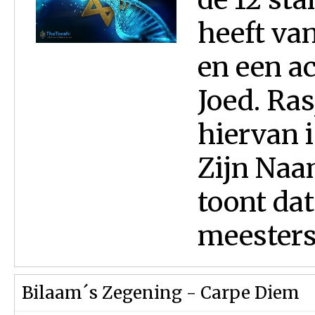
heeft va
en een ac
Joed. Ras
hiervan i
Zijn Naa
toont da
meesters 
Bilaam´s Zegening - Carpe Diem