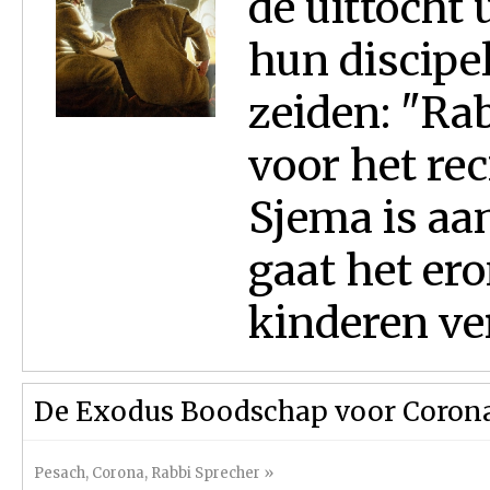
de uittocht 
hun discip
zeiden: "Ra
voor het re
Sjema is aa
gaat het er
kinderen ver
De Exodus Boodschap voor Coron
Pesach
,
Corona
,
Rabbi Sprecher
»