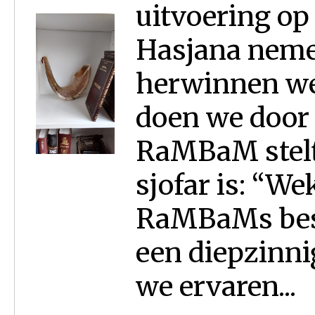
uitvoering op
Hasjana neme
herwinnen we 
doen we door 
RaMBaM stelt
sjofar is: “We
RaMBaMs besc
een diepzinni
we ervaren...