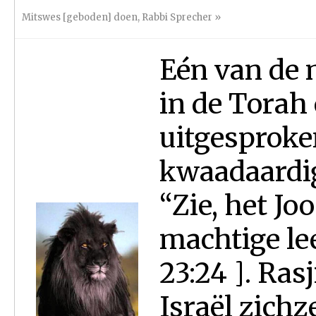
Mitswes [geboden] doen
,
Rabbi Sprecher
»
Eén van de 
in de Torah
uitgesproke
kwaadaardig
“Zie, het Jo
machtige l
23:24 ]. Rasj
Israël zichz