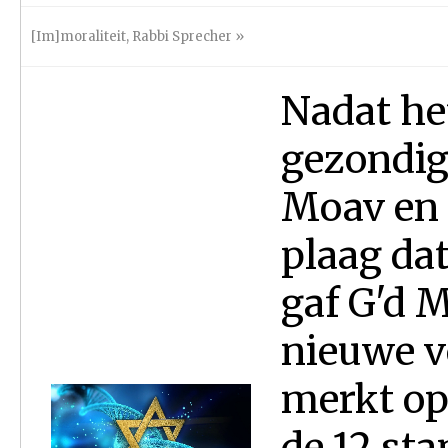
[Im]moraliteit
,
Rabbi Sprecher
»
Nadat he
gezondig
Moav en M
plaag da
gaf G'd 
nieuwe vo
merkt op
de 12 st