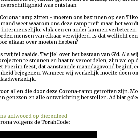
nverschilligheid was ontstaan.
 Corona ramp zitten - moeten ons bezinnen op een Tiko
emand weet waarom ons deze ramp treft maar het wordt
 intermenselijke vlak een en ander kunnen verbeteren.
rden mensen van elkaar verwijderd. Is dat wellicht ee
oor elkaar over moeten hebben?
s twijfel zaaide. Twijfel over het bestaan van G’d. Als w
rojecten te steunen en haat te veroordelen, zijn we op 
het Poerim feest, dat aanstaande maandagavond begint, 
heid bejegenen. Wanneer wij werkelijk moeite doen om
 daadwerkelijk.
voor allen die door deze Corona-ramp getroffen zijn. Mo
en genezen en alle ontwrichting herstellen. Ad biat go
ems antwoord op dierenleed
rona volgens de TorahCode: