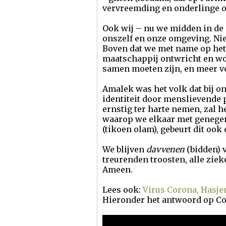
vervreemding en onderlinge o
Ook wij – nu we midden in de
onszelf en onze omgeving. Ni
Boven dat we met name op het
maatschappij ontwricht en wo
samen moeten zijn, en meer v
Amalek was het volk dat bij on
identiteit door menslievende p
ernstig ter harte nemen, zal 
waarop we elkaar met genegen
(tikoen olam), gebeurt dit ook
We blijven
davvenen
(bidden) 
treurenden troosten, alle ziek
Ameen.
Lees ook:
Virus Corona, Hasj
Hieronder het antwoord op Co