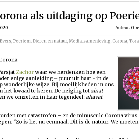
orona als uitdaging op Poer
2020
Auteur: Ope
 Evers
,
Poeriem
,
Dieren en natuur
,
Media_samenleving
,
Corona
,
Tor
 Corona!
Parsjat
Zachor
waar we herdenken hoe een
der enige aanleiding – puur uit haat - in de
 wonderlijke wijze. Bij moeilijkheden in ons
 het kwaad te keren. De neiging tot
sinat
en we omzetten in haar tegendeel:
ahavat
rden met catastrofen – en de minuscule Corona virus
epen: “Zo is het nu eenmaal. Dit is de natuur. We moeten