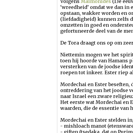
Volgens
Maimonides
(13e eeu
‘wreedheid’ omdat we dan in e
opstaan, wakker worden en ons
(liefdadigheid) kunnen zelfs 
omzetten in goed en onderste
gefortuneerde deel van de men
De Tora draagt ons op om zeer
Niettemin mogen we het spiri
toen hij hoorde van Hamans pl
versterken van de joodse ident
roepen tot inkeer. Ester riep 
Mordechai en Ester beseften, 
ontreddering van het joodse v
naar Israel een zware religi
Het eerste wat Mordechai en Es
waarden, die de essentie van 
Mordechai en Ester stelden in,
- mishloach manot (etensware
- giften (tsedaka, dat op Pur