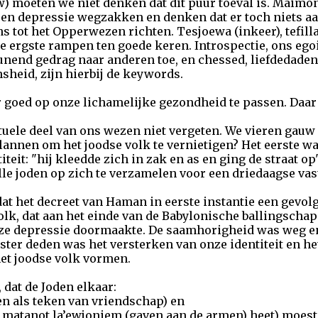
w) moeten we niet denken dat dit puur toeval is. Maimon
en depressie wegzakken en denken dat er toch niets aan
 tot het Opperwezen richten. Tesjoewa (inkeer), tefilla
de ergste rampen ten goede keren. Introspectie, ons e
unend gedrag naar anderen toe, en chessed, liefdedade
sheid, zijn hierbij de keywords.
 goed op onze lichamelijke gezondheid te passen. Daar 
tuele deel van ons wezen niet vergeten. We vieren gau
annen om het joodse volk te vernietigen? Het eerste w
iteit: "hij kleedde zich in zak en as en ging de straat o
alle joden op zich te verzamelen voor een driedaagse va
dat het decreet van Haman in eerste instantie een gevo
olk, dat aan het einde van de Babylonische ballingschap
euze depressie doormaakte. De saamhorigheid was weg e
ter deden was het versterken van onze identiteit en het
het joodse volk vormen.
 dat de Joden elkaar:
n als teken van vriendschap) en
im matanot la’ewjoniem (gaven aan de armen) heet) moest