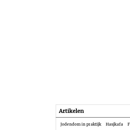
Beginpagina
Artike
Artikelen
Jodendom in praktijk
Hasjkafa
F