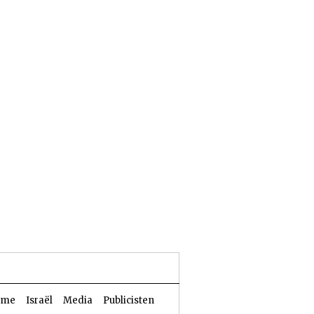
25 Aw 5786 | 08 augustus 2026
sme
Israël
Media
Publicisten