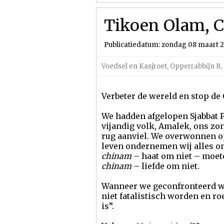
Tikoen Olam, C
Publicatiedatum: zondag 08 maart 
Voedsel en Kasjroet
,
Opperrabbijn R.
Verbeter de wereld en stop de
We hadden afgelopen Sjabbat 
vijandig volk, Amalek, ons zon
rug aanviel. We overwonnen op
leven ondernemen wij alles om
chinam
– haat om niet – moet
chinam
– liefde om niet.
Wanneer we geconfronteerd wo
niet fatalistisch worden en ro
is”.