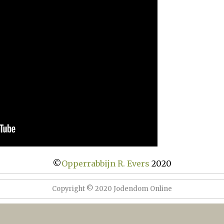
©
Opperrabbijn R. Evers
2020
Copyright © 2020 Jodendom Online