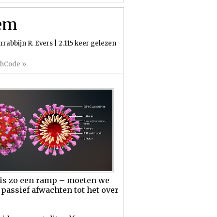
iem
rrabbijn R. Evers | 2.115 keer gelezen
ahCode
»
 is zo een ramp – moeten we
 passief afwachten tot het over