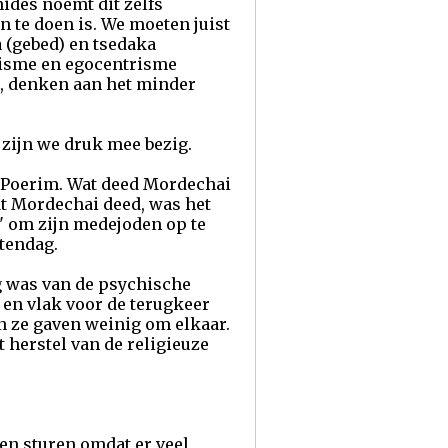
ides noemt dit zelfs
 te doen is. We moeten juist
 (gebed) en tsedaka
goisme en egocentrisme
n, denken aan het minder
zijn we druk mee bezig.
w Poerim. Wat deed Mordechai
at Mordechai deed, was het
p" om zijn medejoden op te
stendag.
lg was van de psychische
 en vlak voor de terugkeer
n ze gaven weinig om elkaar.
 herstel van de religieuze
en sturen omdat er veel