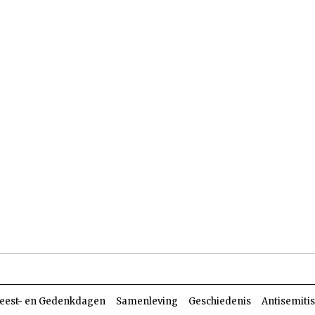
len
Dossiers
Parasja
eest- en Gedenkdagen
Samenleving
Geschiedenis
Antisemiti