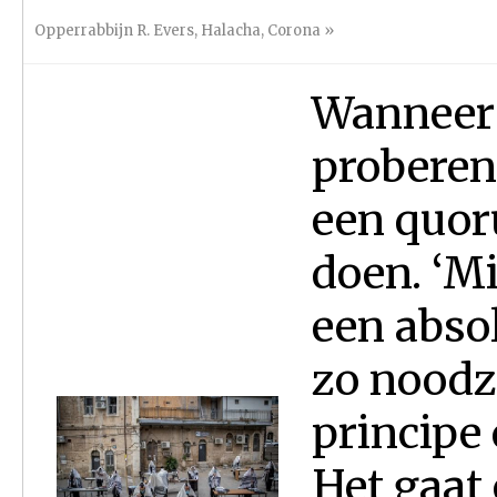
Opperrabbijn R. Evers
,
Halacha
,
Corona
»
Wanneer 
proberen 
een quor
doen. ‘M
een absol
zo noodz
principe
Het gaat 