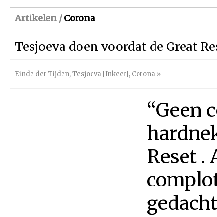
Artikelen /
Corona
Tesjoeva doen voordat de Great Re
Einde der Tijden
,
Tesjoeva [Inkeer]
,
Corona
»
“Geen c
hardnek
Reset . 
complot
gedachte