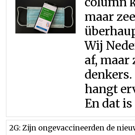
column k
maar zeer
überhaup
Wij Nede
af, maar 
denkers. 
hangt erv
En dat is 
2G: Zijn ongevaccineerden de nieu