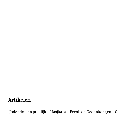
Beginpagina
Artikelen
Dossiers
Artikelen
Jodendom in praktijk
Hasjkafa
Feest- en Gedenkdagen