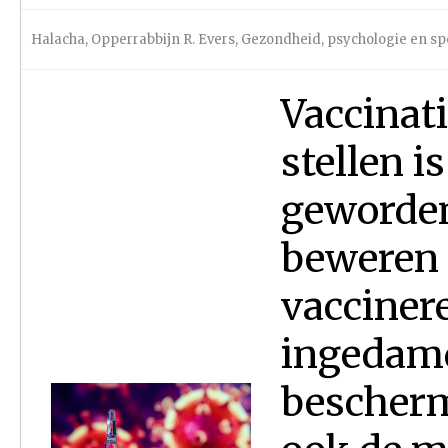
Halacha
,
Opperrabbijn R. Evers
,
Gezondheid, psychologie en sp
Vaccinati
stellen i
geworden
beweren d
vacciner
ingedamd
bescherm