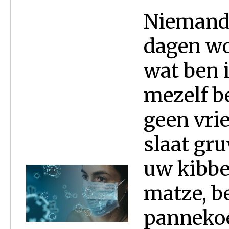
Niemand 
dagen wo
wat ben 
mezelf be
geen vri
slaat gru
uw kibbe
matze, b
pannekoe