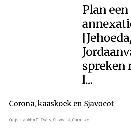
Plan een
annexatie
[Jehoeda
Jordaanv
spreken 
l...
Corona, kaaskoek en Sjavoeot
Opperrabbijn R. Evers
,
Sjavoe'ot
,
Corona
»