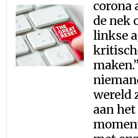
corona 
de nek 
linkse 
kritisc
maken.”
niemand
wereld 
aan het
moment