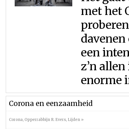
met het 
proberen 
davenen 
een inte
z’n allen
enorme im
Corona en eenzaamheid
Corona
,
Opperrabbijn R. Evers
,
Lijden
»