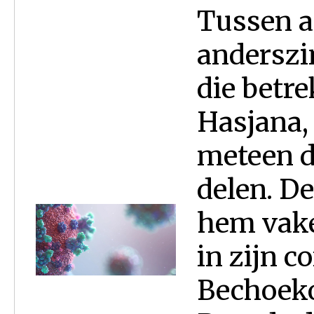
Tussen al
anderszi
die betr
Hasjana,
meteen da
delen. De
hem vaker
in zijn 
Bechoekotai