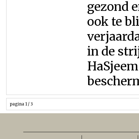
gezond e
ook te bl
verjaarda
in de str
HaSjeem 
bescherme
pagina 1 / 3