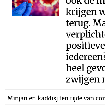
ook de m
krijgen 
terug. M
verplich
positiev
iedereen?
heel gevo
zwijgen n
Minjan en kaddisj ten tijde van co