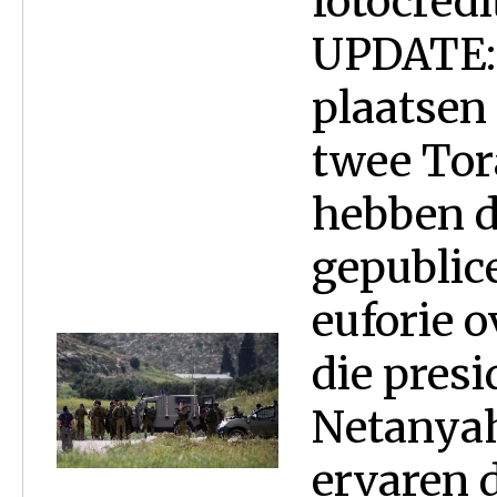
fotocred
UPDATE: 
plaatsen 
twee Tor
hebben d
gepublic
euforie o
die pres
Netanyah
ervaren 