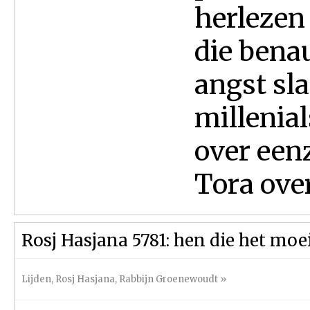
herlezen
die bena
angst sla
millenia
over een
Tora over
Rosj Hasjana 5781: hen die het moe
Lijden
,
Rosj Hasjana
,
Rabbijn Groenewoudt
»