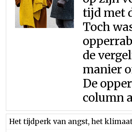
tijd met
Toch was 
opperrab
de verge
manier of
De opper
column an
Het tijdperk van angst, het klima