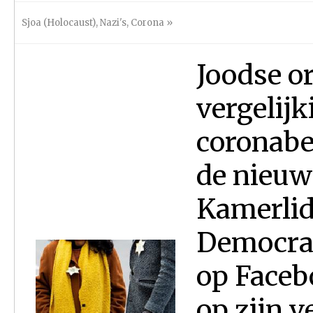
Sjoa (Holocaust)
,
Nazi's
,
Corona
»
Joodse o
vergelij
coronabe
de nieuwe
Kamerlid
Democrat
op Facebo
op zijn v