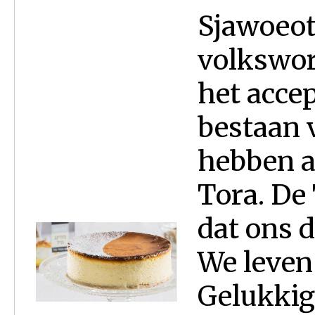
Sjawoeot
volkswor
het accep
bestaan 
hebben a
Tora. De 
dat ons d
We leven 
Gelukkig