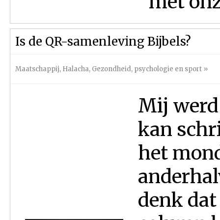
met onz
Is de QR-samenleving Bijbels?
Maatschappij
,
Halacha
,
Gezondheid, psychologie en sport
»
Mij werd
kan schri
het mond
anderhal
denk dat