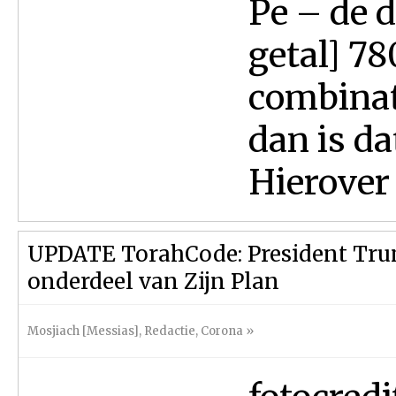
Pe – de d
getal] 7
combinati
dan is dat het
Hierover 
UPDATE TorahCode: President Trum
onderdeel van Zijn Plan
Mosjiach [Messias]
,
Redactie
,
Corona
»