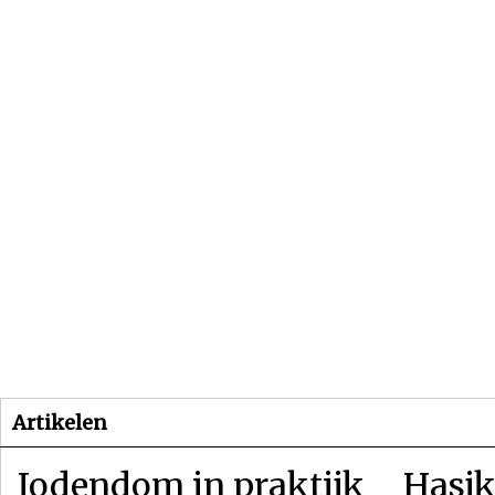
Beginpagina
Artikelen
Dossiers
Artikelen
Jodendom in praktijk
Hasjk