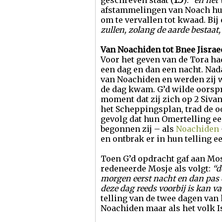
geschreven staat (
1:5
):
“en het
afstammelingen van Noach hun
om te vervallen tot kwaad. Bij
zullen, zolang de aarde bestaat
Van Noachiden tot Bnee Jisrae
Voor het geven van de Tora ha
een dag en dan een nacht. Nada
van Noachiden en werden zij w
de dag kwam. G’d wilde oorsp
moment dat zij zich op 2 Siva
het Scheppingsplan, trad de o
gevolg dat hun Omertelling ee
begonnen zij – als
Noachiden
en ontbrak er in hun telling e
Toen G’d opdracht gaf aan Mosj
redeneerde Mosje als volgt:
“d
morgen eerst nacht en dan pas 
deze dag reeds voorbij is kan v
telling van de twee dagen van
Noachiden maar als het volk Is