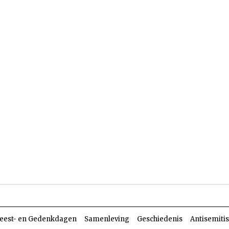
len
Dossiers
Parasja
eest- en Gedenkdagen
Samenleving
Geschiedenis
Antisemiti