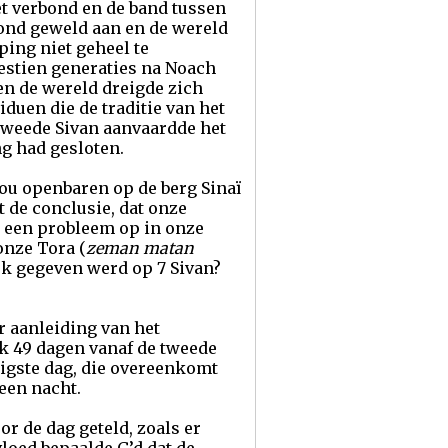
et verbond en de band tussen
bond geweld aan en de wereld
ping niet geheel te
estien generaties na Noach
en de wereld dreigde zich
uen die de traditie van het
 tweede Sivan aanvaardde het
ng had gesloten.
zou openbaren op de berg Sinaï
t de conclusie, dat onze
rt een probleem op in onze
onze Tora (
zeman matan
jk gegeven werd op 7 Sivan?
r aanleiding van het
k 49 dagen vanaf de tweede
tigste dag, die overeenkomt
een nacht.
or de dag geteld, zoals er