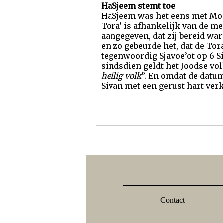
HaSjeem stemt toe
HaSjeem was het eens met Mosj
Tora’ is afhankelijk van de m
aangegeven, dat zij bereid wa
en zo gebeurde het, dat de Tor
tegenwoordig Sjavoe’ot op 6 S
sindsdien geldt het Joodse vo
heilig volk
”. En omdat de datum
Sivan met een gerust hart verk
Contact