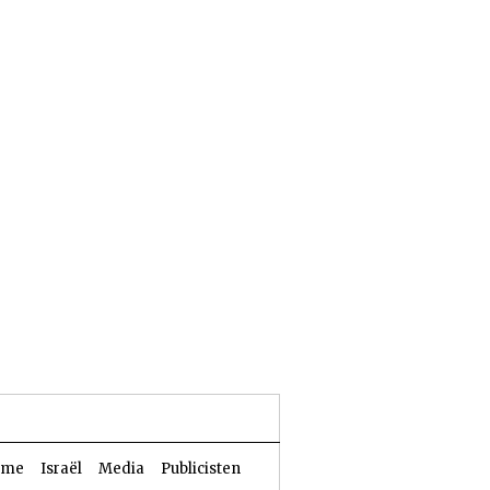
24 Aw 5786 | 07 augustus 2026
sme
Israël
Media
Publicisten