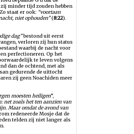
vloed bepaalde G’d dat de
ij minder tijd zouden hebben
Zo staat er ook:
“voortaan
 nacht, niet ophouden”
(
8:22
).
edige dag”
bestond uit eerst
angen, verloren zij hun status
estand waarbij de nacht voor
en perfectioneren. Op het
oorwaardelijk te leven volgens
ond dan de ochtend, met als
isan gedurende de uittocht
 waren zij geen Noachiden meer
gen moesten heiligen
”,
: net zoals het ten aanzien van
zijn. Maar omdat de avond van
om redeneerde Mosje dat de
en telden zij niet langer als
n.