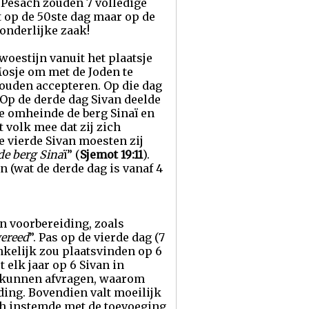
 Pesach zouden 7 volledige
 op de 50ste dag maar op de
wonderlijke zaak!
woestijn vanuit het plaatsje
Mosje om met de Joden te
ouden accepteren. Op die dag
 Op de derde dag Sivan deelde
e omheinde de berg Sinaï en
 volk mee dat zij zich
e vierde Sivan moesten zij
de berg Sina
ï” (
Sjemot 19:11
).
n (wat de derde dag is vanaf 4
en voorbereiding, zoals
gereed
”. Pas op de vierde dag (7
onkelijk zou plaatsvinden op 6
t elk jaar op 6 Sivan in
 kunnen afvragen, waarom
ding. Bovendien valt moeilijk
och instemde met de toevoeging