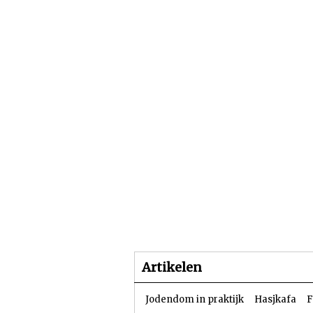
Beginpagina
Artike
Artikelen
Jodendom in praktijk
Hasjkafa
F