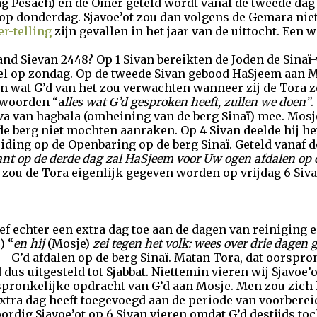
g Pesach) en de Omer geteld wordt vanaf de tweede dag
p donderdag. Sjavoe’ot zou dan volgens de Gemara niet
r-telling
zijn gevallen in het jaar van de uittocht. Een 
nd Sievan 2448? Op 1 Sivan bereikten de Joden de Sinaï-
iel op zondag. Op de tweede Sivan gebood HaSjeem aan 
 wat G’d van het zou verwachten wanneer zij de Tora z
 woorden “a
lles wat G’d gesproken heeft, zullen we doen”
.
va van hagbala (omheining van de berg Sinaï) mee. Mosj
e berg niet mochten aanraken. Op 4 Sivan deelde hij het
iding op de Openbaring op de berg Sinaï. Geteld vanaf d
nt op de derde dag zal HaSjeem voor Uw ogen afdalen op 
 zou de Tora eigenlijk gegeven worden op vrijdag 6 Siva
ef echter een extra dag toe aan de dagen van reiniging 
) “
en hij
(Mosje)
zei tegen het volk: wees over drie dagen 
 – G’d afdalen op de berg Sinaï. Matan Tora, dat oorspr
d dus uitgesteld tot Sjabbat. Niettemin vieren wij Sjavoe’o
pronkelijke opdracht van G’d aan Mosje. Men zou zich
extra dag heeft toegevoegd aan de periode van voorberei
ordig Sjavoe’ot op 6 Sivan vieren omdat G’d destijds t