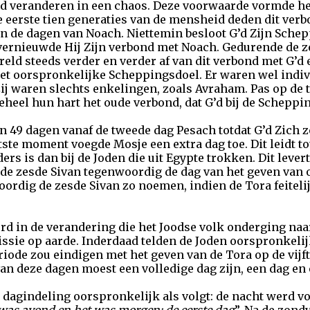
eld veranderen in een chaos. Deze voorwaarde vormde h
e eerste tien generaties van de mensheid deden dit ver
in de dagen van Noach. Niettemin besloot G’d Zijn Schep
vernieuwde Hij Zijn verbond met Noach. Gedurende de z
eld steeds verder en verder af van dit verbond met G’d 
t oorspronkelijke Scheppingsdoel. Er waren wel individ
zij waren slechts enkelingen, zoals Avraham. Pas op de
heel hun hart het oude verbond, dat G’d bij de Scheppi
n 49 dagen vanaf de tweede dag Pesach totdat G’d Zich 
atste moment voegde Mosje een extra dag toe. Dit leidt to
s is dan bij de Joden die uit Egypte trokken. Dit leve
n de zesde Sivan tegenwoordig de dag van het geven van 
oordig de zesde Sivan zo noemen, indien de Tora feiteli
ord in de verandering die het Joodse volk onderging naa
sie op aarde. Inderdaad telden de Joden oorspronkelij
riode zou eindigen met het geven van de Tora op de vijf
an deze dagen moest een volledige dag zijn, een dag en 
e dagindeling oorspronkelijk als volgt: de nacht werd vo