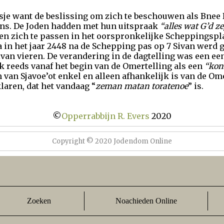
e want de beslissing om zich te beschouwen als Bnee N
ens. De Joden hadden met hun uitspraak
“alles wat G’d ze
ren zich te passen in het oorspronkelijke Scheppingsp
a in het jaar 2448 na de Schepping pas op 7 Sivan werd 
ivan vieren. De verandering in de dagtelling was een e
lk reeds vanaf het begin van de Omertelling als een
“koni
 van Sjavoe’ot enkel en alleen afhankelijk is van de Om
laren, dat het vandaag “
zeman matan toratenoe
” is.
©
Opperrabbijn R. Evers
2020
Copyright © 2020 Jodendom Online
Zoeken
Noachieden Online