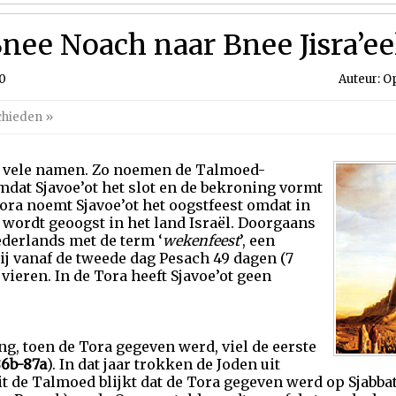
Bnee Noach naar Bnee Jisra’ee
20
Auteur: O
chieden
»
ft vele namen. Zo noemen de Talmoed-
omdat Sjavoe’ot het slot en de bekroning vormt
ora noemt Sjavoe’ot het oogstfeest omdat in
 wordt geoogst in het land Israël. Doorgaans
Nederlands met de term ‘
wekenfeest
’, een
wij vanaf de tweede dag Pesach 49 dagen (7
vieren. In de Tora heeft Sjavoe’ot geen
ng, toen de Tora gegeven werd, viel de eerste
86b-87a
). In dat jaar trokken de Joden uit
t de Talmoed blijkt dat de Tora gegeven werd op Sjabbat