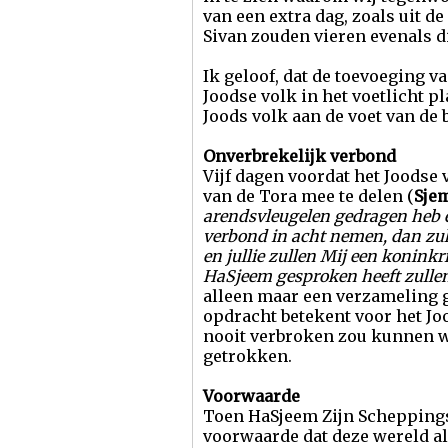
van een extra dag, zoals uit d
Sivan zouden vieren evenals di
Ik geloof, dat de toevoeging 
Joodse volk in het voetlicht p
Joods volk aan de voet van de b
Onverbrekelijk verbond
Vijf dagen voordat het Joodse
van de Tora mee te delen (
Sjem
arendsvleugelen gedragen heb en
verbond in acht nemen, dan zull
en jullie zullen Mij een koninkr
HaSjeem gesproken heeft zulle
alleen maar een verzameling 
opdracht betekent voor het Jo
nooit verbroken zou kunnen wo
getrokken.
Voorwaarde
Toen HaSjeem Zijn Scheppings
voorwaarde dat deze wereld al