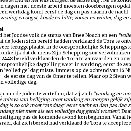
 was avond en het was morgen: de eerste dag
”. Na de zond
 dagen met noeste arbeid moesten doorbrengen opdat z
 een werkdag komt eerst de dag en pas daarna de nacht. 
, zaaiing en oogst, koude en hitte, zomer en winter, dag en
el
d het Joodse volk de status van Bnee Noach en een
“voll
t de Joden zich bereid hadden verklaard de Tora te ontv
eer teruggeplaatst in de oorspronkelijke Scheppingsto
ronkelijk dat de mens Zijn Schepping zou vervolmaken 
n 2448 bereid verklaarden de Tora te aanvaarden en onv
orspronkelijke dagtelling weer in werking, eerst de av
n ‘volledige’ dag miste. Immers op de ochtend van 16 N
– de eerste dag van de Omer te tellen. Maar op 2 Sivan
en volledige dag.
e om de Joden te vertellen, dat zij zich
“vandaag en mor
e mitsva van heiliging moet vandaag en morgen gelijk zijn
dag is zo ook moet ‘vandaag’ eerst nacht en dan pas dag 
andaag niet meer als een volledige dag geteld worden”.
Daar
 heiliging pas de komende avond kon beginnen. Vanaf hed
raël, dat zich bereid had verklaard de Tora te acceptere