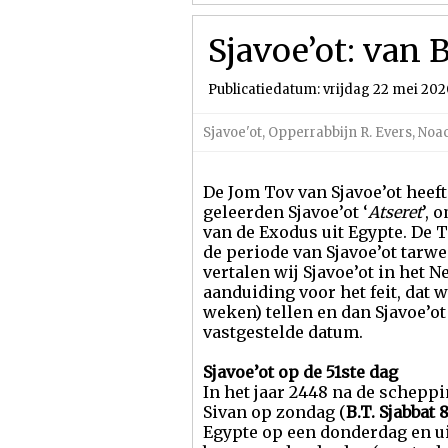
Sjavoe’ot: van 
Publicatiedatum: vrijdag 22 mei 20
Sjavoe'ot
,
Opperrabbijn R. Evers
,
Noa
De Jom Tov van Sjavoe’ot hee
geleerden Sjavoe’ot ‘
Atseret
’, 
van de Exodus uit Egypte. De T
de periode van Sjavoe’ot tarwe
vertalen wij Sjavoe’ot in het 
aanduiding voor het feit, dat 
weken) tellen en dan Sjavoe’ot 
vastgestelde datum.
Sjavoe’ot op de 51ste dag
In het jaar 2448 na de scheppi
Sivan op zondag (
B.T. Sjabbat 
Egypte op een donderdag en ui