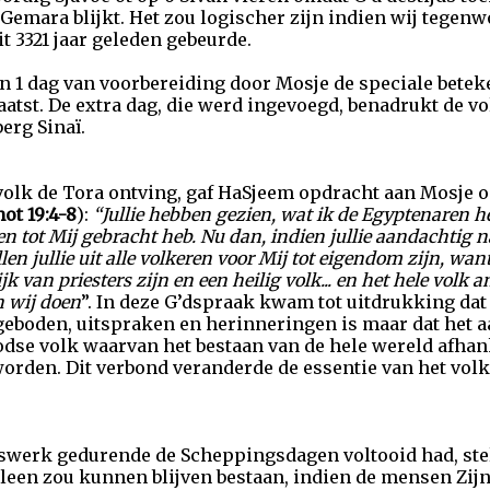
e Gemara blijkt. Het zou logischer zijn indien wij tegenw
t 3321 jaar geleden gebeurde.
van 1 dag van voorbereiding door Mosje de speciale bete
laatst. De extra dag, die werd ingevoegd, benadrukt de 
erg Sinaï.
 volk de Tora ontving, gaf HaSjeem opdracht aan Mosje o
ot 19:4-8
):
“Jullie hebben gezien, wat ik de Egyptenaren h
 tot Mij gebracht heb. Nu dan, indien jullie aandachtig n
en jullie uit alle volkeren voor Mij tot eigendom zijn, wan
ijk van priesters zijn en een heilig volk... en het hele vol
n wij doen
”. In deze G’dspraak kwam tot uitdrukking dat 
geboden, uitspraken en herinneringen is maar dat het 
odse volk waarvan het bestaan van de hele wereld afhank
rden. Dit verbond veranderde de essentie van het volk 
werk gedurende de Scheppingsdagen voltooid had, steld
leen zou kunnen blijven bestaan, indien de mensen Zij