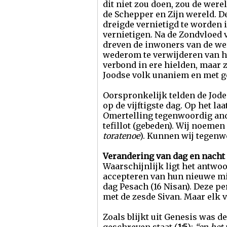
dit niet zou doen, zou de wer
de Schepper en Zijn wereld. D
dreigde vernietigd te worden 
vernietigen. Na de Zondvloed 
dreven de inwoners van de wer
wederom te verwijderen van he
verbond in ere hielden, maar 
Joodse volk unaniem en met ge
Oorspronkelijk telden de Jode
op de vijftigste dag. Op het la
Omertelling tegenwoordig ander
tefillot (gebeden). Wij noeme
toratenoe
). Kunnen wij tegenw
Verandering van dag en nacht
Waarschijnlijk ligt het antwo
accepteren van hun nieuwe mis
dag Pesach (16 Nisan). Deze pe
met de zesde Sivan. Maar elk v
Zoals blijkt uit Genesis was d