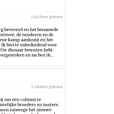
1.324 keer gelezen
 erg bevreesd en het benauwde
leinvee, de runderen en de
t ene kamp aankomt en het
 Ik ben te onbeduidend voor
U Uw dienaar bewezen hebt.
ergestoken en nu ben ik...
2.336 keer gelezen
mij om een column te
telijke broeders en zusters.
wensen vanwege het nieuwe