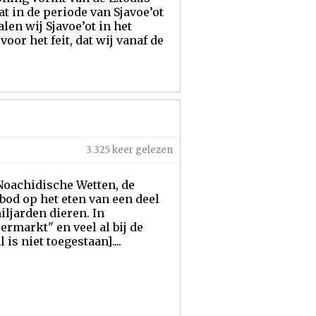
t in de periode van Sjavoe’ot
len wij Sjavoe’ot in het
oor het feit, dat wij vanaf de
3.325 keer gelezen
Noachidische Wetten, de
rbod op het eten van een deel
iljarden dieren. In
rmarkt" en veel al bij de
s niet toegestaan]....