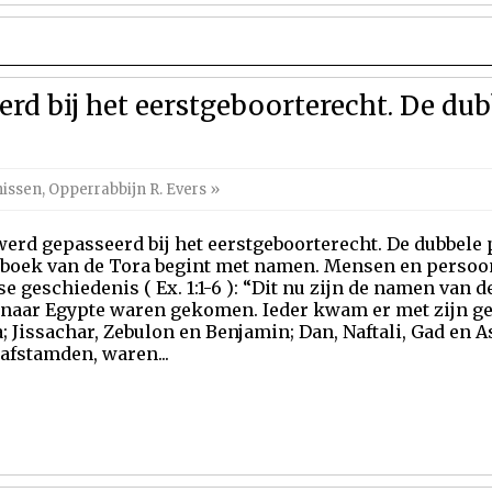
rd bij het eerstgeboorterecht. De dub
nissen
,
Opperrabbijn R. Evers
»
erd gepasseerd bij het eerstgeboorterecht. De dubbele p
boek van de Tora begint met namen. Mensen en persoon
se geschiedenis ( Ex. 1:1-6 ): “Dit nu zijn de namen van d
 naar Egypte waren gekomen. Ieder kwam er met zijn gez
; Jissachar, Zebulon en Benjamin; Dan, Naftali, Gad en As
 afstamden, waren...