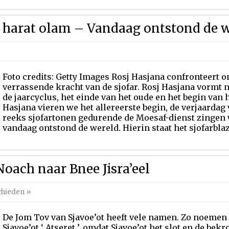
 harat olam – Vandaag ontstond de 
Foto credits: Getty Images Rosj Hasjana confronteert o
verrassende kracht van de sjofar. Rosj Hasjana vormt n
de jaarcyclus, het einde van het oude en het begin van 
Hasjana vieren we het allereerste begin, de verjaardag
reeks sjofartonen gedurende de Moesaf-dienst zingen 
vandaag ontstond de wereld. Hierin staat het sjofarblaze
Noach naar Bnee Jisra’eel
chieden
»
De Jom Tov van Sjavoe’ot heeft vele namen. Zo noeme
Sjavoe’ot ‘ Atseret ’, omdat Sjavoe’ot het slot en de be