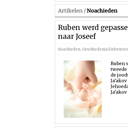
Artikelen /
Noachieden
Ruben werd gepassee
naar Joseef
Noachieden
,
Geschiedenis/Gebeurte
Ruben w
tweede 
de jood
Ja’akov
Jehoeda
Ja’akov