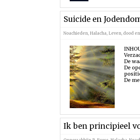
Suicide en Jodendo
Noachieden
,
Halacha
,
Leven, dood e
INHOU
Verza
De waa
De opd
posit
De me
Ik ben principieel v