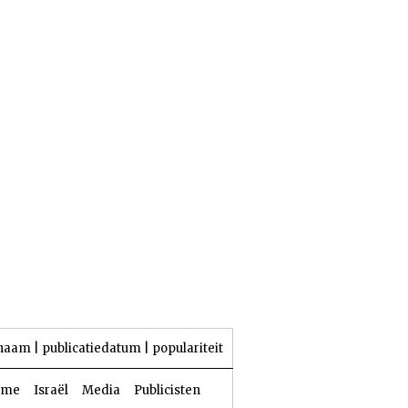
23 Aw 5786 | 06 augustus 2026
naam
|
publicatiedatum
|
populariteit
sme
Israël
Media
Publicisten