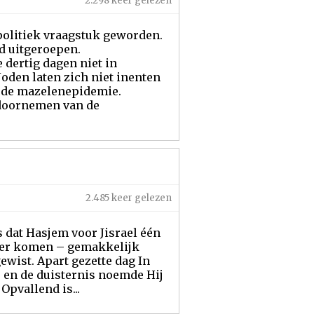
2.298 keer gelezen
 politiek vraagstuk geworden.
d uitgeroepen.
dertig dagen niet in
den laten zich niet inenten
 de mazelenepidemie.
t doornemen van de
2.485 keer gelezen
 dat Hasjem voor Jisrael één
nkeer komen – gemakkelijk
wist. Apart gezette dag In
’, en de duisternis noemde Hij
Opvallend is...