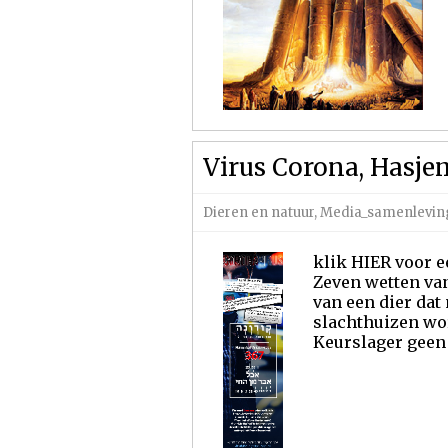
Virus Corona, Hasje
Dieren en natuur
,
Media_samenlevin
klik HIER voor e
Zeven wetten van 
van een dier dat 
slachthuizen wor
Keurslager geen e