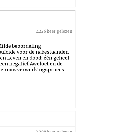
2.226 keer gelezen
Milde beoordeling
uïcide voor de nabestaanden
ven Leven en dood: één geheel
een negatief Aweloet en de
ame rouwverwerkingsproces