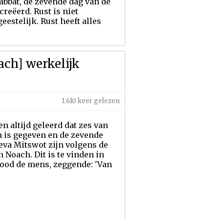
jabbat, de zevende dag van de
reëerd. Rust is niet
estelijk. Rust heeft alles
ach] werkelijk
1.610 keer gelezen
 altijd geleerd dat zes van
 is gegeven en de zevende
jeva Mitswot zijn volgens de
Noach. Dit is te vinden in
bood de mens, zeggende: 'Van