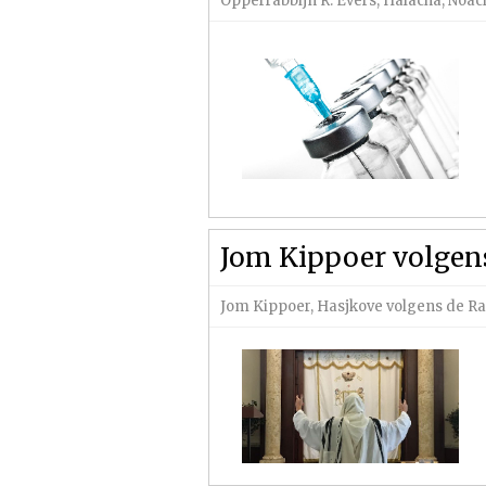
Opperrabbijn R. Evers
,
Halacha
,
Noac
Jom Kippoer volgen
Jom Kippoer
,
Hasjkove volgens de 