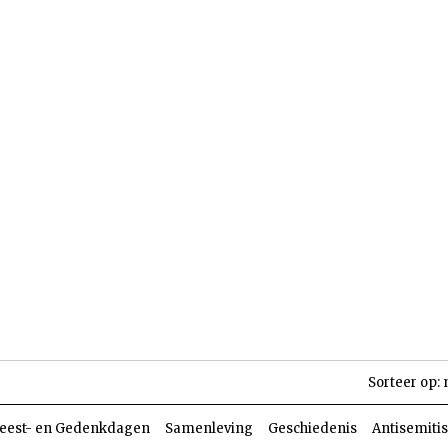
len
Dossiers
Parasja
Sorteer op:
eest- en Gedenkdagen
Samenleving
Geschiedenis
Antisemiti