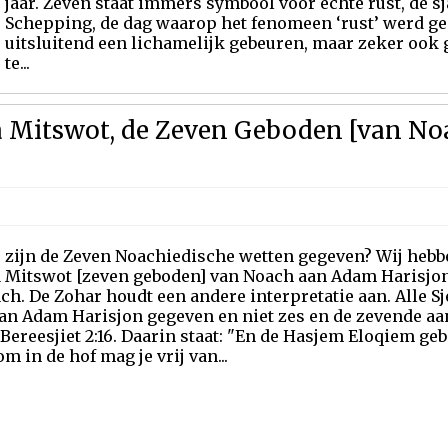
jaar. Zeven staat immers symbool voor echte rust, de s
Schepping, de dag waarop het fenomeen ‘rust’ werd gec
uitsluitend een lichamelijk gebeuren, maar zeker ook ge
te...
va Mitswot, de Zeven Geboden [van No
 zijn de Zeven Noachiedische wetten gegeven? Wij hebben
a Mitswot [zeven geboden] van Noach aan Adam Harisjon
ch. De Zohar houdt een andere interpretatie aan. Alle S
an Adam Harisjon gegeven en niet zes en de zevende aan 
Bereesjiet 2:16. Daarin staat: "En de Hasjem Eloqiem ge
m in de hof mag je vrij van...