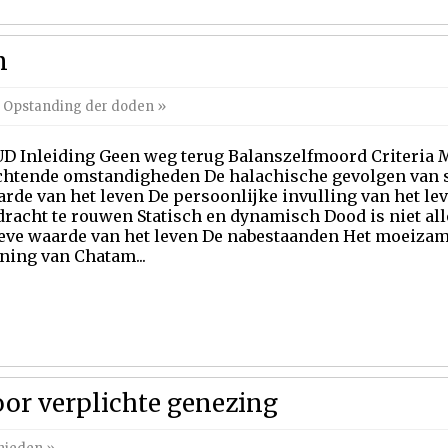
m
n Opstanding der doden
»
D Inleiding Geen weg terug Balanszelfmoord Criteria 
chtende omstandigheden De halachische gevolgen van s
rde van het leven De persoonlijke invulling van het le
racht te rouwen Statisch en dynamisch Dood is niet all
ieve waarde van het leven De nabestaanden Het moeiz
ning van Chatam...
oor verplichte genezing