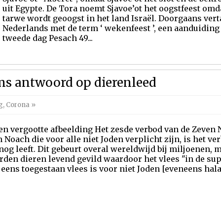
uit Egypte. De Tora noemt Sjavoe’ot het oogstfeest omda
tarwe wordt geoogst in het land Israël. Doorgaans verta
Nederlands met de term ‘ wekenfeest ’, een aanduiding v
tweede dag Pesach 49...
ms antwoord op dierenleed
g
,
Corona
»
en vergootte afbeelding Het zesde verbod van de Zeven 
Noach die voor alle niet Joden verplicht zijn, is het ve
nog leeft. Dit gebeurt overal wereldwijd bij miljoenen, m
den dieren levend gevild waardoor het vlees "in de supe
ens toegestaan vlees is voor niet Joden [eveneens halal i