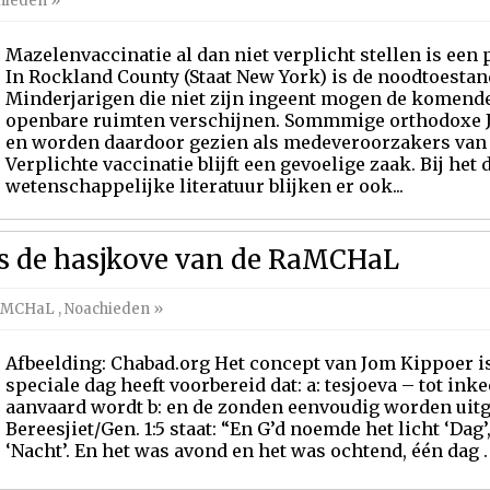
hieden
»
Mazelenvaccinatie al dan niet verplicht stellen is een
In Rockland County (Staat New York) is de noodtoestan
Minderjarigen die niet zijn ingeent mogen de komende 
openbare ruimten verschijnen. Sommmige orthodoxe Jo
en worden daardoor gezien als medeveroorzakers van
Verplichte vaccinatie blijft een gevoelige zaak. Bij he
wetenschappelijke literatuur blijken er ook...
s de hasjkove van de RaMCHaL
RaMCHaL
,
Noachieden
»
Afbeelding: Chabad.org Het concept van Jom Kippoer is
speciale dag heeft voorbereid dat: a: tesjoeva – tot i
aanvaard wordt b: en de zonden eenvoudig worden uitge
Bereesjiet/Gen. 1:5 staat: “En G’d noemde het licht ‘Dag
‘Nacht’. En het was avond en het was ochtend, één dag . 