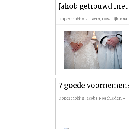
Jakob getrouwd met 
Opperrabbijn R. Evers
,
Huwelijk
,
Noa
7 goede voornemens 
Opperrabbijn Jacobs
,
Noachieden
»