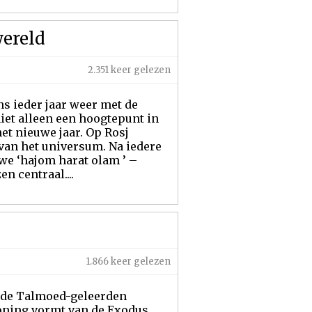
wereld
2.351 keer gelezen
ns ieder jaar weer met de
iet alleen een hoogtepunt in
het nieuwe jaar. Op Rosj
 van het universum. Na iedere
we ‘hajom harat olam ’ –
n centraal....
1.866 keer gelezen
n de Talmoed-geleerden
kroning vormt van de Exodus