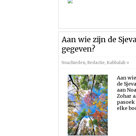
Aan wie zijn de Sje
gegeven?
Noachieden
,
Redactie
,
Kabbalah
»
Aan wie
de Sjev
aan Noa
Zohar a
pasoek 
elke boo