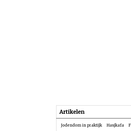
Beginpagina
Artike
Artikelen
Jodendom in praktijk
Hasjkafa
F