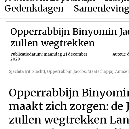
Gedenkdagen
Samenlevin
Opperrabbijn Binyomin Jac
zullen wegtrekken
Publicatiedatum: maandag 21 december
Auteur: 
2020
Sjechita [rit. Slacht]
,
Opperrabbijn Jacobs
,
Maatschappij
,
Antise
Opperrabbijn Binyomi
maakt zich zorgen: de 
zullen wegtrekken La