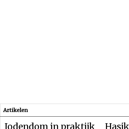
Beginpagina
Artikelen
Dossiers
Artikelen
Jodendom in praktijk
Hasjk