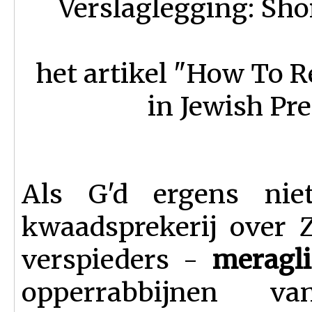
Verslaglegging: Sho
het artikel "How To R
in Jewish Pre
Als G'd ergens ni
kwaadsprekerij over 
verspieders -
merag
opperrabbijnen v