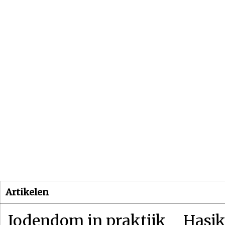
Beginpagina
Artikelen
Dossiers
Artikelen
Jodendom in praktijk
Hasjk