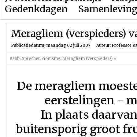
Gedenkdagen
Samenlevin
Meragliem (verspieders) v
Publicatiedatum: maandag 02 juli 2007
Auteur: Professor R
Rabbi Sprecher
,
Zionisme
,
Meragliem (verspieders)
»
De meragliem moeste
eerstelingen - 
In plaats daarva
buitensporig groot f