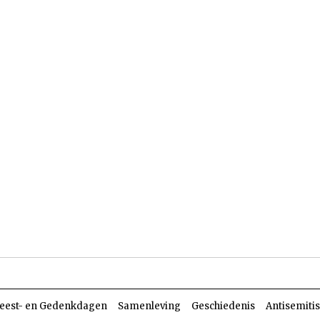
len
Dossiers
Parasja
eest- en Gedenkdagen
Samenleving
Geschiedenis
Antisemiti