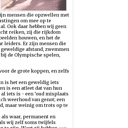
r zijn mensen die opzwellen met
rustingen om mee op te
lal. Ook daar hebben wij geen
cht reiken, zij die rijkdom
 beelden houwen, en het de
r leiders. Er zijn mensen die
en geweldige afstand, zwemmen
 bij de Olympische spelen,
 voor de grote koppen, en zelfs
n is het een geweldig iets
 is een atleet dat van hun
al iets is - een ‘oud misplaats
zich weerhoud van genot; een
d, maar weinig om trots op te
d als waar, permanent en
ls wij zelf soms twijfels