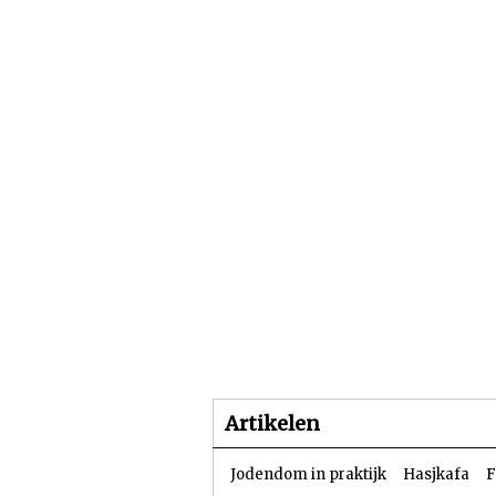
Beginpagina
Artike
Artikelen
Jodendom in praktijk
Hasjkafa
F