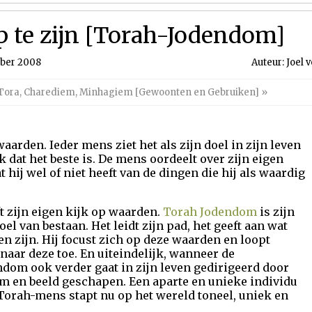
p te zijn [Torah-Jodendom]
mber 2008
Auteur: Joel
Tora
,
Charediem
,
Minhagiem [Gewoonten en Gebruiken]
»
 waarden. Ieder mens ziet het als zijn doel in zijn leven
k dat het beste is. De mens oordeelt over zijn eigen
 hij wel of niet heeft van de dingen die hij als waardig
ft zijn eigen kijk op waarden.
Torah Jodendom
is zijn
oel van bestaan. Het leidt zijn pad, het geeft aan wat
en zijn. Hij focust zich op deze waarden en loopt
r naar deze toe. En uiteindelijk, wanneer de
om ook verder gaat in zijn leven gedirigeerd door
m en beeld geschapen. Een aparte en unieke individu
Torah-mens stapt nu op het wereld toneel, uniek en