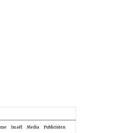
24 Aw 5786 | 07 augustus 2026
sme
Israël
Media
Publicisten