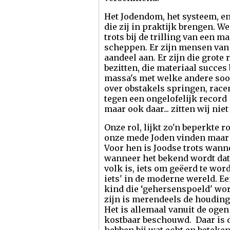
Het Jodendom, het systeem, e
die zij in praktijk brengen. W
trots bij de trilling van een 
scheppen. Er zijn mensen va
aandeel aan. Er zijn die grote
bezitten, die materiaal succe
massa's met welke andere soor
over obstakels springen, race
tegen een ongelofelijk record
maar ook daar... zitten wij niet 
Onze rol, lijkt zo'n beperkte 
onze mede Joden vinden maar 
Voor hen is Joodse trots wanne
wanneer het bekend wordt dat 
volk is, iets om geëerd te wor
iets' in de moderne wereld. E
kind die ‘gehersenspoeld' wor
zijn is merendeels de houding 
Het is allemaal vanuit de oge
kostbaar beschouwd. Daar is de