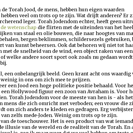
n de Torah Jood, de mens, hebben hun eigen waarden
e hebben veel om trots op te zijn. Wat drijft anderen? E
marcherend leger. Torah Jodendom echter, heeft geen uit
n
de wetenschap
die flirten met de uiteinden van het hee
 rijken van staal en olie bouwen, die naar hoogtes van ma
s behalen, bergen beklimmen, schildersezels gebruiken,
t van kunst beheersen. Ook dat behoren wij niet tot haa
n met de snelheid van de wind, een object raken van e
 of welke andere soort sport ook zoals nu gedaan wordt
bij.
rol, een onbelangrijk beeld. Geen krant acht ons waardig
weinig in ons om zich mee te prijzen.
er een Jood een hoge politieke positie behaald. Voor he
een Hollywood figuur een zoon van Avraham is. Voor hen
den. Torah Jodendom voor de meeste van hen is - als het 
en mens die zich omricht met verboden; een vrouw die 
dt om zich anders te kleden en gedragen. Erg verbijster
van zelfs mede-Joden. Weinig om trots op te zijn.
n van de toeschouwer. Het is een product van wat ieman
 illusie van de wereld en de realiteit van de Torah. En a