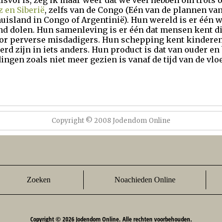
isvol is, zeg ik maar weer dat we veel hebben om trots o
 en Siberië
, zelfs van de Congo (Eén van de plannen va
huisland in Congo of Argentinië). Hun wereld is er één
ond dolen. Hun samenleving is er één dat mensen kent 
or perverse misdadigers. Hun schepping kent kinderen
rd zijn in iets anders. Hun product is dat van ouder e
ingen zoals niet meer gezien is vanaf de tijd van de vloe
Copyright © 2008 Jodendom Online
Zoeken
Noachieden Online
Copyright © 2026 Jodendom Online. Alle rechten voorbehouden.