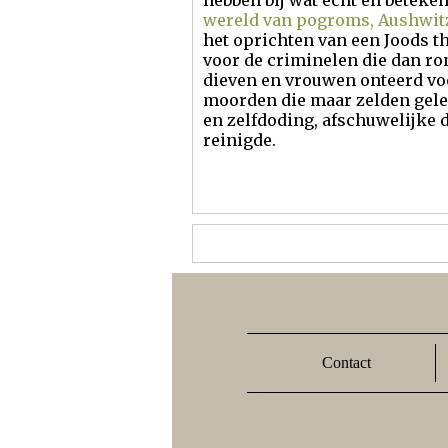
hebben bij wat echt en beteken
wereld van pogroms, Aushwitz
het oprichten van een Joods t
voor de criminelen die dan r
dieven en vrouwen onteerd vo
moorden die maar zelden gelee
en zelfdoding, afschuwelijke d
reinigde.
Contact