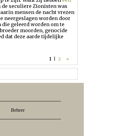
p te zijn. Want zij hebben
een
n de seculiere Zionisten was
 waarin mensen de nacht vrezen
die neergeslagen worden door
 die geleerd worden om te
n broeder moorden, genocide
d dat deze aarde tijdelijke
1
|
2
»
Beheer