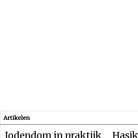
Beginpagina
Artikelen
Dossiers
Artikelen
Jodendom in praktijk
Hasjk