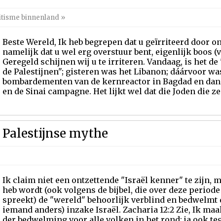
itisme binnenland
»
Beste Wereld, Ik heb begrepen dat u geïrriteerd door ons
namelijk dat u wel erg overstuur bent, eigenlijk boos 
Geregeld schijnen wij u te irriteren. Vandaag, is het d
de Palestijnen"; gisteren was het Libanon; dáárvoor wa
bombardementen van de kernreactor in Bagdad en dan
en de Sinai campagne. Het lijkt wel dat die Joden die ze
 Palestijnse mythe
Ik claim niet een ontzettende "Israël kenner" te zijn, 
heb wordt (ook volgens de bijbel, die over deze period
spreekt) de "wereld" behoorlijk verblind en bedwelmt 
iemand anders) inzake Israël. Zacharia 12:2 Zie, Ik ma
der bedwelming voor alle volken in het rond; ja ook teg