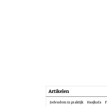
Beginpagina
Artike
Artikelen
Jodendom in praktijk
Hasjkafa
F