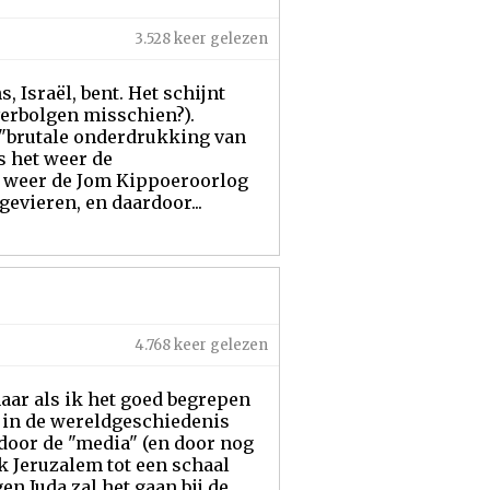
3.528 keer gelezen
, Israël, bent. Het schijnt
(verbolgen misschien?).
e "brutale onderdrukking van
s het weer de
 weer de Jom Kippoeroorlog
gevieren, en daardoor...
4.768 keer gelezen
maar als ik het goed begrepen
e in de wereldgeschiedenis
door de "media" (en door nog
ak Jeruzalem tot een schaal
en Juda zal het gaan bij de