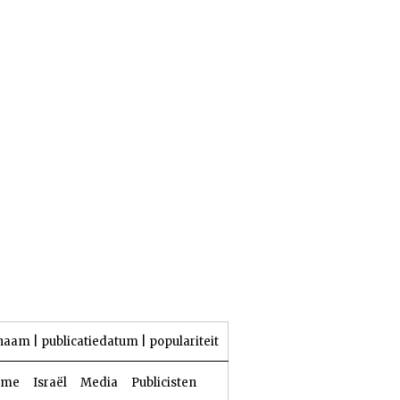
23 Aw 5786 | 06 augustus 2026
naam
|
publicatiedatum
|
populariteit
sme
Israël
Media
Publicisten