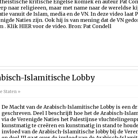
theistische kritische Engelse komiek en auteur Pat Cond
rp naar religieeen, maar met name naar de wereldse ki
atie vanuit de Islam, media en de VN. In deze video laat
nigde Naties zijn. Ook hij is van mening dat de VN ge
m . Klik HIER voor de video. Bron: Pat Condell
bisch-Islamitische Lobby
e Staten
»
De Macht van de Arabisch-Islamitische Lobby is een dri
geschreven. Deel I beschrijft hoe het de Arabisch-Isla
via de Verenigde Naties het Palestijnse vluchtelingen
kunstmatig te creëren en kunstmatig in stand te houden
invloed van de Arabisch-Islamitische lobby bij de Vere
en deel III gaat over de invloed van de Arabisch-Islamit