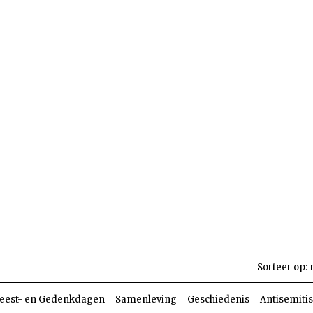
len
Dossiers
Parasja
Sorteer op:
eest- en Gedenkdagen
Samenleving
Geschiedenis
Antisemiti