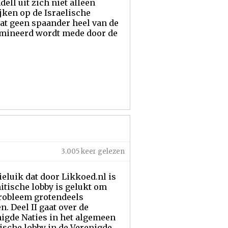
ell uit zich niet alleen
jken op de Israelische
 Pat geen spaander heel van de
domineerd wordt mede door de
3.005 keer gelezen
eluik dat door Likkoed.nl is
mitische lobby is gelukt om
probleem grotendeels
. Deel II gaat over de
nigde Naties in het algemeen
ische lobby in de Verenigde...