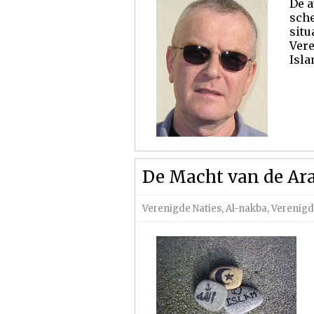
De a
sche
situ
Vere
Isla
De Macht van de Ara
Verenigde Naties
,
Al-nakba
,
Verenigd