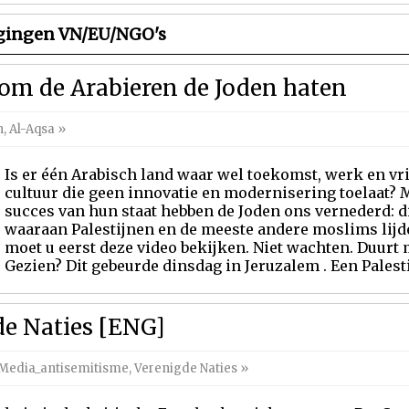
igingen VN/EU/NGO's
om de Arabieren de Joden haten
n
,
Al-Aqsa
»
Is er één Arabisch land waar wel toekomst, werk en vr
cultuur die geen innovatie en modernisering toelaat?
succes van hun staat hebben de Joden ons vernederd: d
waaraan Palestijnen en de meeste andere moslims lijde
moet u eerst deze video bekijken. Niet wachten. Duurt
Gezien? Dit gebeurde dinsdag in Jeruzalem . Een Palestijn
de Naties [ENG]
Media_antisemitisme
,
Verenigde Naties
»