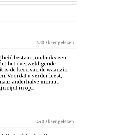
4.100 keer gelezen
ijheid bestaan, ondanks een
 Met het overweldigende
it is de kern van de waanzin
n. Voordat u verder leest,
 maar anderhalve minuut.
 rijdt in op...
2.400 keer gelezen