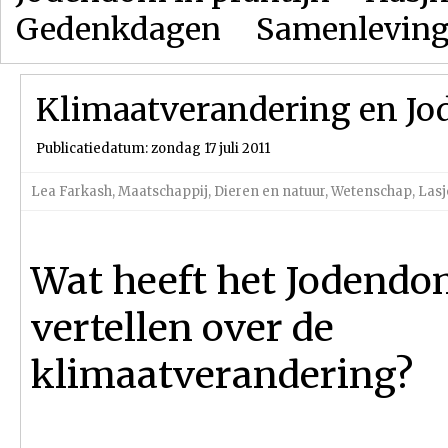
Gedenkdagen
Samenlevin
Klimaatverandering en J
Publicatiedatum: zondag 17 juli 2011
Lea Farkash
,
Maatschappij
,
Dieren en natuur
,
Wetenschap
,
Lasj
Wat heeft het Jodendo
vertellen over de
klimaatverandering?