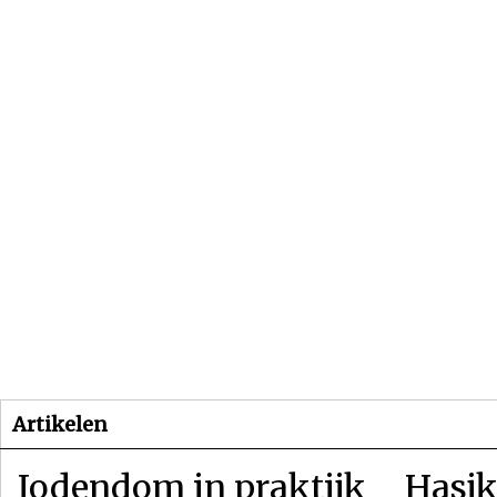
Beginpagina
Artikelen
Dossiers
Artikelen
Jodendom in praktijk
Hasjk