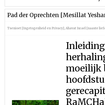
Pad der Oprechten [Mesillat Yesha
Tsenioet [Ingetogenheid en Privacy]
,
Ahavat Israel [naaste lief
Inleiding
herhalin
moeilijk 
hoofdst
gerecapi
RaMCHaL