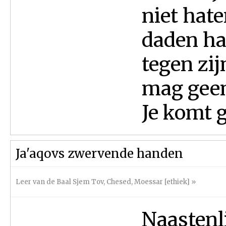
niet hate
daden ha
tegen zij
mag geen
Je komt ge
Ja'aqovs zwervende handen
Leer van de Baal Sjem Tov
,
Chesed
,
Moessar [ethiek]
»
Naastenli