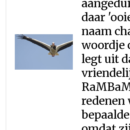
aangedui
daar 'ooi
naam cha
woordje c
legt uit d
vriendeli
RaMBaM l
redenen 
bepaalde 
omdat zi