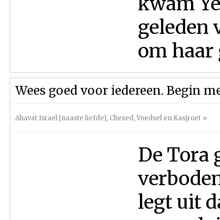
kwam Ye
geleden 
om haar ĝ
Wees goed voor iedereen. Begin m
Ahavat Israel [naaste liefde]
,
Chesed
,
Voedsel en Kasjroet
»
De Tora g
verboden 
legt uit 