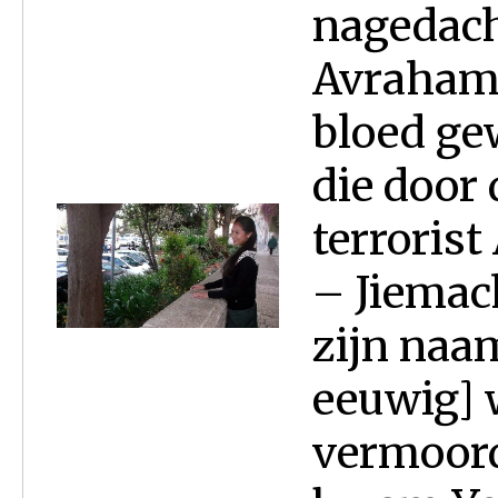
nagedach
Avraham 
bloed ge
die door 
terroris
– Jiemac
zijn naa
eeuwig] w
vermoord