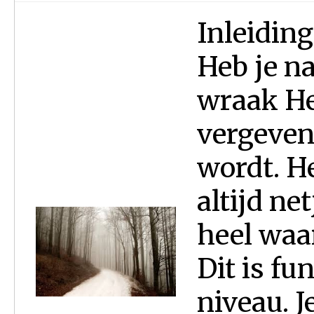
Inleiding
Heb je n
wraak He
vergeven 
wordt. H
altijd ne
heel waa
Dit is fu
niveau. J