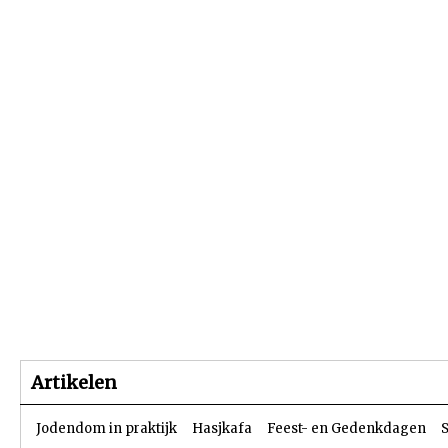
Beginpagina
Artikelen
Dossiers
Artikelen
Jodendom in praktijk
Hasjkafa
Feest- en Gedenkdagen