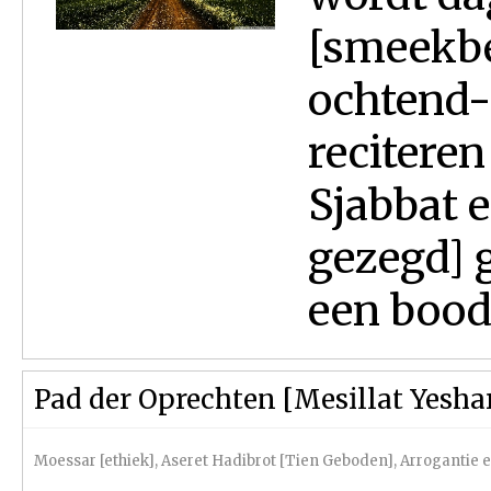
[smeekbe
ochtend-
reciteren
Sjabbat 
gezegd] 
een bood
Pad der Oprechten [Mesillat Yesha
Moessar [ethiek]
,
Aseret Hadibrot [Tien Geboden]
,
Arrogantie 