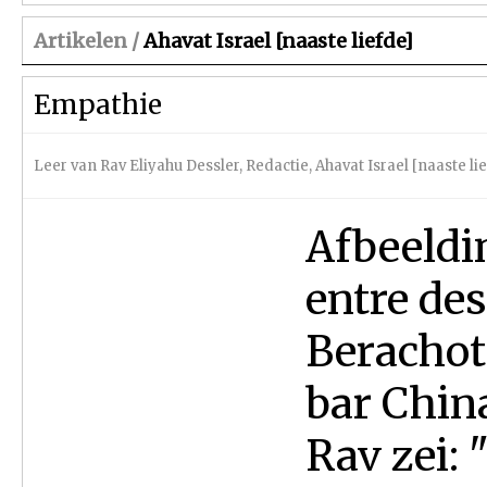
Artikelen /
Ahavat Israel [naaste liefde]
Empathie
Leer van Rav Eliyahu Dessler
,
Redactie
,
Ahavat Israel [naaste li
Afbeeldi
entre de
Berachot
bar Chin
Rav zei: 