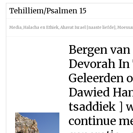
Tehilliem/Psalmen 15
Media_Halacha en Ethiek
,
Ahavat Israel [naaste liefde]
,
Moessar
Bergen van
Devorah In 
Geleerden o
Dawied Ham
tsaddiek ] 
continue me