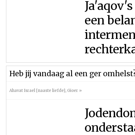
Ja'aqov's
een belan
intermens
rechterka
Heb jij vandaag al een ger omhelst
Ahavat Israel [naaste liefde]
,
Gioer
»
Jodendom
onderstaa