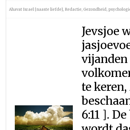
Ahavat Israel [naaste liefde]
,
Redactie
,
Gezondheid, psychologie
Jevsjoe w
jasjoevoe 
vijanden
volkomen
te keren,
beschaam
6:11 ]. D
wordt da