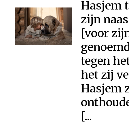
Hasjem t
zijn naa
[voor zij
genoemd.
tegen het
het zij v
Hasjem z
onthouden
[...