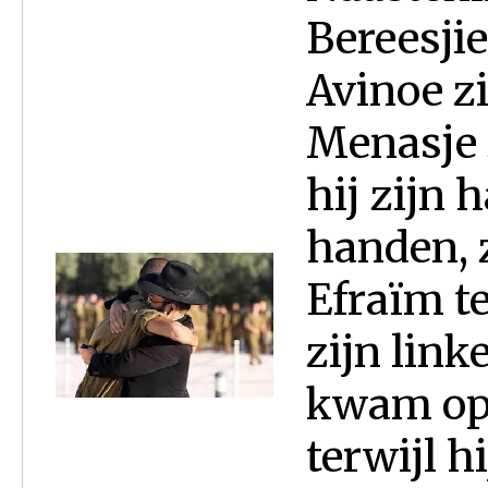
Bereesjie
Avinoe z
Menasje 
hij zijn 
handen, 
Efraïm t
zijn link
kwam op 
terwijl h