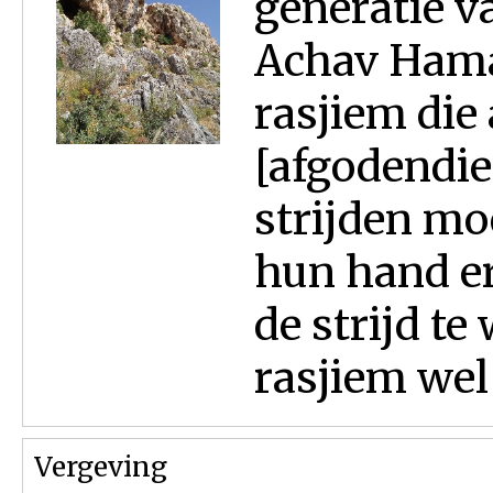
generatie v
Achav Hama
rasjiem die
[afgodendie
strijden mo
hun hand er
de strijd t
rasjiem wel 
Vergeving