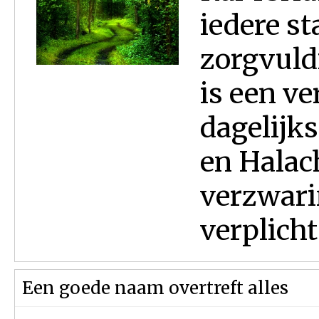
iedere st
zorgvuldi
is een ve
dagelijk
en Halac
verzwari
verplicht
Een goede naam overtreft alles