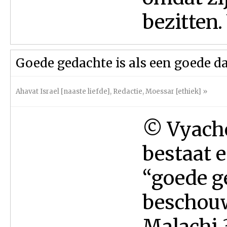
bezitten.
Goede gedachte is als een goede d
Ahavat Israel [naaste liefde]
,
Redactie
,
Moessar [ethiek]
»
© Vyach
bestaat 
“goede g
beschouw
Malachi 3