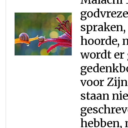
godvreze
spraken, 
hoorde, 
wordt er
gedenkbo
voor Zijn
staan ni
geschrev
hebben, m