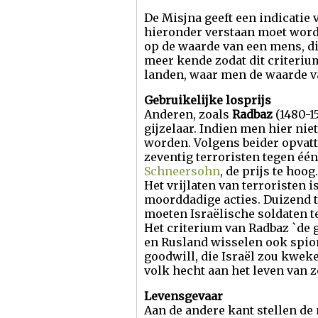
De Misjna geeft een indicatie 
hieronder verstaan moet word
op de waarde van een mens, die
meer kende zodat dit criteriu
landen, waar men de waarde v
Gebruikelijke losprijs
Anderen, zoals
Radbaz
(1480-1
gijzelaar. Indien men hier nie
worden. Volgens beider opvatti
zeventig terroristen tegen één
Schneersohn
, de prijs te hoo
Het vrijlaten van terroristen 
moorddadige acties. Duizend t
moeten Israëlische soldaten te
Het criterium van Radbaz `de g
en Rusland wisselen ook spionn
goodwill, die Israël zou kweke
volk hecht aan het leven van z
Levensgevaar
Aan de andere kant stellen d