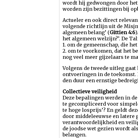
wordt hij gedwongen door het R
worden zijn bezittingen bij o
Actueler en ook direct releva
volgende richtlijn uit de Mis
algemeen belang’ (
Gittien 4:6
)
het algemeen welzijn?’. De Tal
1. om de gemeenschap, die het l
2. om te voorkomen, dat het b
nog veel meer gijzelaars te m
Volgens de tweede uitleg gaat
ontvoeringen in de toekomst. I
den duur een ernstige bedreigi
Collectieve veiligheid
Deze bepalingen werden in de 
te gecompliceerd voor simpel
te hoge losprijs’? En geldt d
door middeleeuwse en latere g
verantwoordelijkheid en veili
de joodse wet gezien wordt al
belangen.