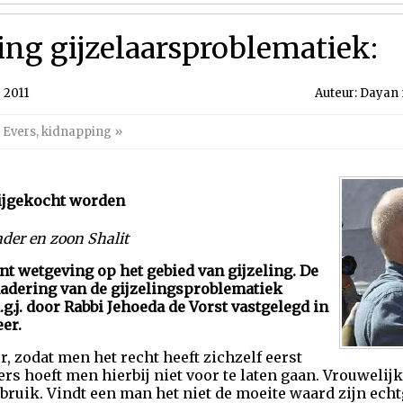
ng gijzelaarsproblematiek: 
 2011
Auteur: Dayan m
 Evers
,
kidnapping
»
ijgekocht worden
der en zoon Shalit
t wetgeving op het gebied van gijzeling. De
nadering van de gijzelingsproblematiek
.g.j. door Rabbi Jehoeda de Vorst vastgelegd in
eer.
or, zodat men het recht heeft zichzelf eerst
uders hoeft men hierbij niet voor te laten gaan. Vrouwe
sbruik. Vindt een man het niet de moeite waard zijn echt