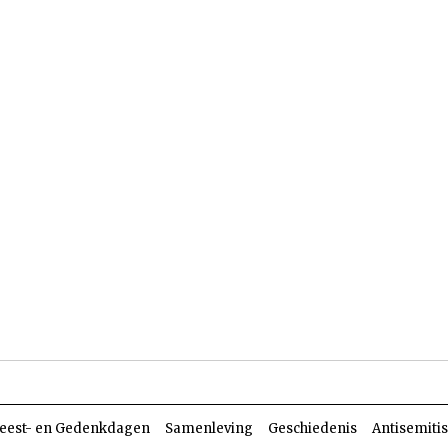
len
Dossiers
Parasja
eest- en Gedenkdagen
Samenleving
Geschiedenis
Antisemiti