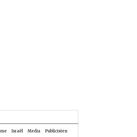
24 Aw 5786 | 07 augustus 2026
sme
Israël
Media
Publicisten