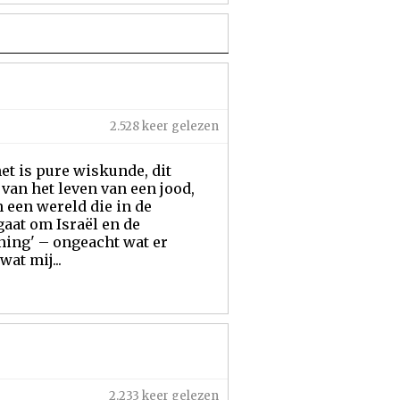
2.528 keer gelezen
et is pure wiskunde, dit
 van het leven van een jood,
n een wereld die in de
gaat om Israël en de
ning' – ongeacht wat er
at mij...
2.233 keer gelezen