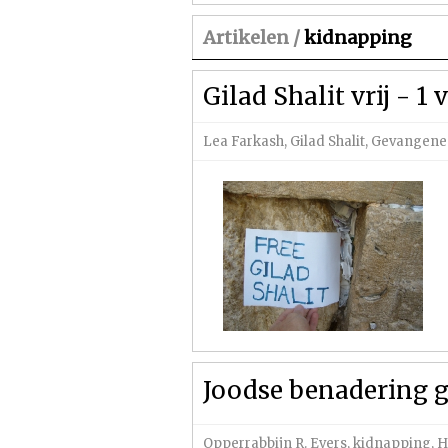
Artikelen /
kidnapping
Gilad Shalit vrij - 1 
Lea Farkash
,
Gilad Shalit
,
Gevangenen
Joodse benadering gi
Opperrabbijn R. Evers
,
kidnapping
,
H