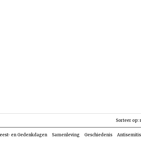
len
Dossiers
Parasja
Sorteer op:
eest- en Gedenkdagen
Samenleving
Geschiedenis
Antisemiti