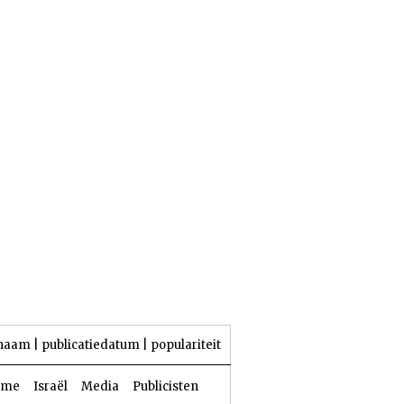
24 Aw 5786 | 07 augustus 2026
naam
|
publicatiedatum
|
populariteit
sme
Israël
Media
Publicisten