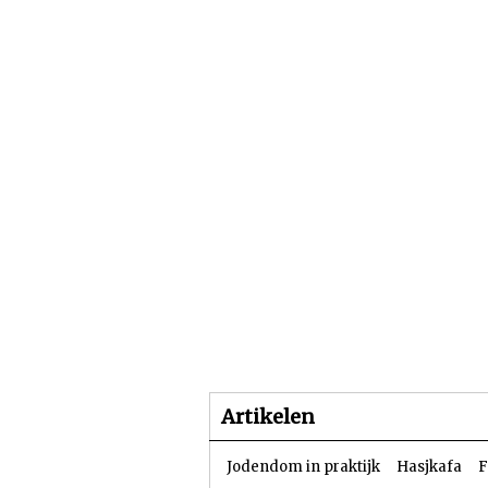
Beginpagina
Artike
Artikelen
Jodendom in praktijk
Hasjkafa
F