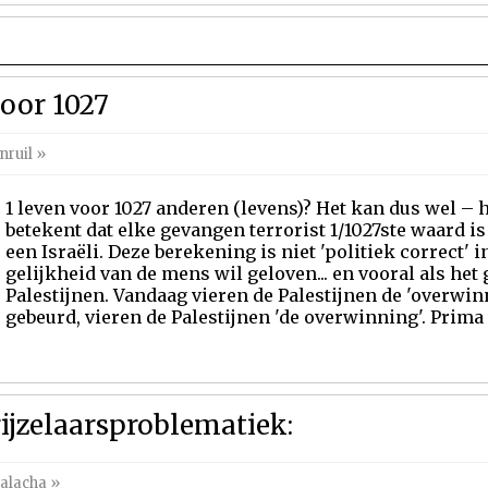
voor 1027
ruil
»
1 leven voor 1027 anderen (levens)? Het kan dus wel – h
betekent dat elke gevangen terrorist 1/1027ste waard is
een Israëli. Deze berekening is niet 'politiek correct' i
gelijkheid van de mens wil geloven... en vooral als het 
Palestijnen. Vandaag vieren de Palestijnen de 'overwin
gebeurd, vieren de Palestijnen 'de overwinning'. Prima w
jzelaarsproblematiek: 
alacha
»