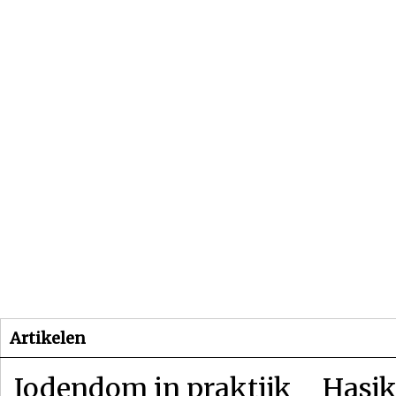
Beginpagina
Artikelen
Dossiers
Artikelen
Jodendom in praktijk
Hasjk