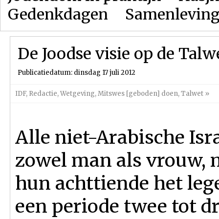
Gedenkdagen
Samenlevin
De Joodse visie op de Talw
Publicatiedatum: dinsdag 17 juli 2012
IDF
,
Redactie
,
Wetgeving
,
Mitswes [geboden] doen
,
Talwet
»
Alle niet-Arabische Isra
zowel man als vrouw, 
hun achttiende het leg
een periode twee tot dri