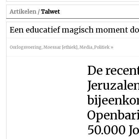
Artikelen /
Talwet
Een educatief magisch moment do
Oorlogsvoering
,
Moessar [ethiek]
,
Media_Politiek
»
De recen
Jeruzale
bijeenko
Openbari
50.000 J