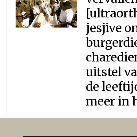
[ultraor
jesjive o
burgerdi
charedie
uitstel v
de leefti
meer in h