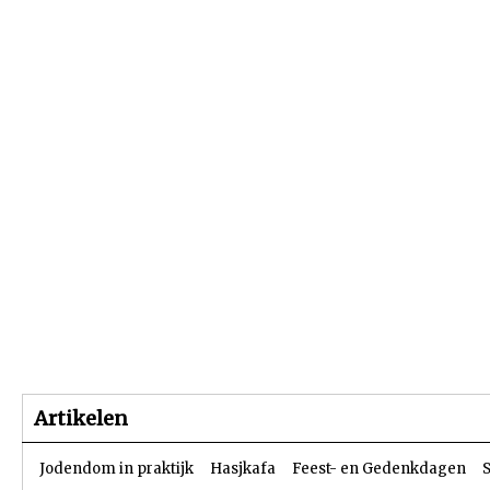
Beginpagina
Artikelen
Dossiers
Artikelen
Jodendom in praktijk
Hasjkafa
Feest- en Gedenkdagen