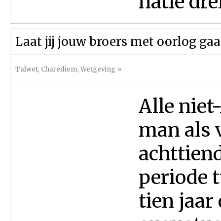
natie drei
Laat jij jouw broers met oorlog gaan, 
Talwet
,
Charediem
,
Wetgeving
»
Alle niet
man als 
achttiend
periode t
tien jaar