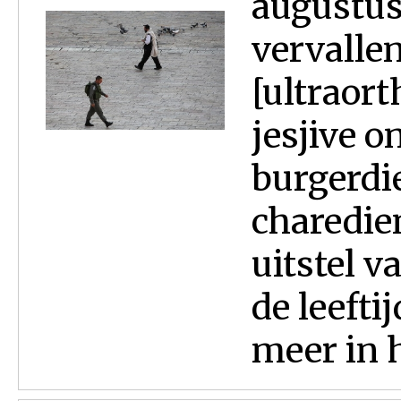
augustus
vervalle
[ultraor
jesjive o
burgerdi
charedie
uitstel v
de leefti
meer in h