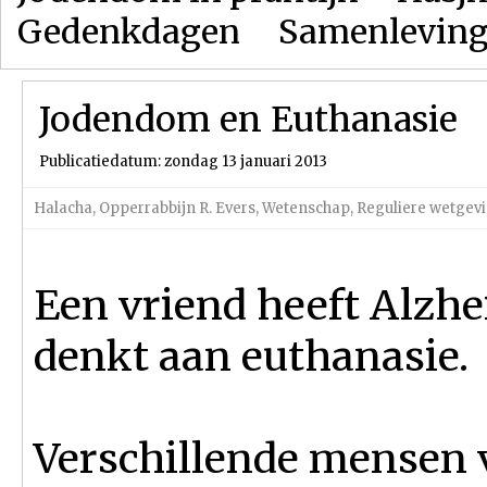
Gedenkdagen
Samenlevin
Jodendom en Euthanasie
Publicatiedatum: zondag 13 januari 2013
Halacha
,
Opperrabbijn R. Evers
,
Wetenschap
,
Reguliere wetgev
Een vriend heeft Alzhe
denkt aan euthanasie.
Verschillende mensen 