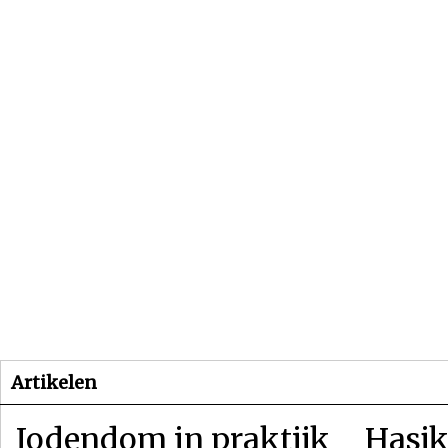
Beginpagina
Artikelen
Dossiers
Artikelen
Jodendom in praktijk
Hasjk