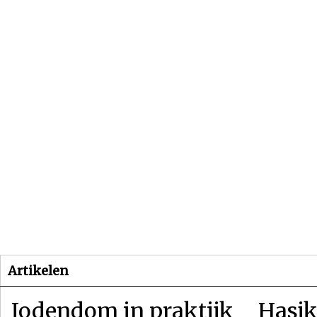
Beginpagina
Artikelen
Dossiers
Artikelen
Jodendom in praktijk
Hasjk