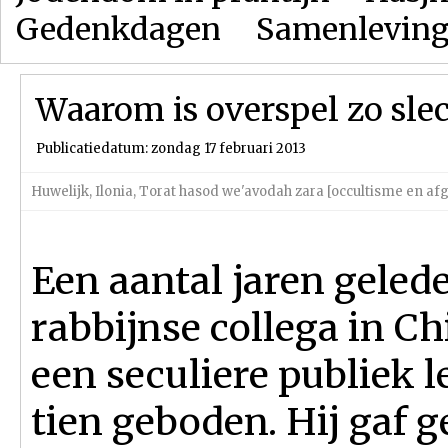
Gedenkdagen
Samenlevin
Waarom is overspel zo sle
Publicatiedatum: zondag 17 februari 2013
Huwelijk
,
Ilonia
,
Torat hasod we'avodah zara [occultisme en afg
Een aantal jaren geled
rabbijnse collega in C
een seculiere publiek l
tien geboden. Hij gaf 