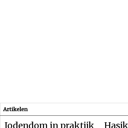
Beginpagina
Artikelen
Dossiers
Artikelen
Jodendom in praktijk
Hasjk