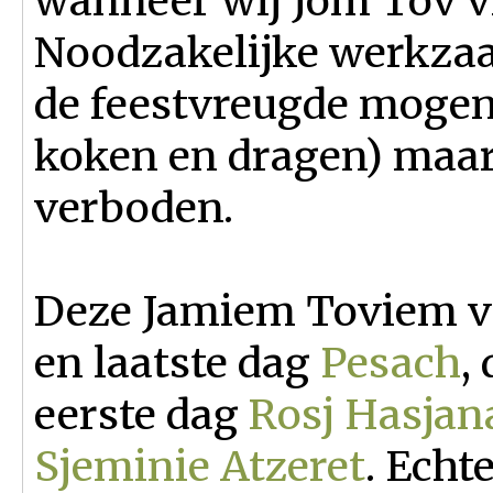
wanneer wij Jom Tov vi
Noodzakelijke werkza
de feestvreugde mogen
koken en dragen) maar
verboden.
Deze Jamiem Toviem vol
en laatste dag
Pesach
,
eerste dag
Rosj Hasjan
Sjeminie Atzeret
. Echt