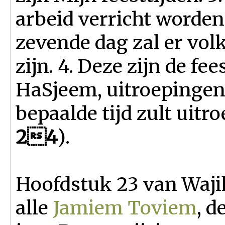
arbeid verricht worde
zevende dag zal er vo
zijn. 4. Deze zijn de fe
HaSjeem, uitroepingen 
bepaalde tijd zult uitr
24
).
Hoofdstuk 23 van Wajik
alle
Jamiem Toviem
, d