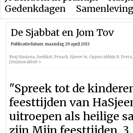
Gedenkdagen
Samenlevin
De Sjabbat en Jom Tov
Publicatiedatum: maandag 29 april 2013
Rosj Hasjana
,
Soekkot
,
Pesach
,
Sjavoe'ot
,
Opperrabbijn R. Evers
[Im]moraliteit
»
"Spreek tot de kinderen
feesttijden van HaSjeem
uitroepen als heilige 
zijn Mijn feesttijden. 